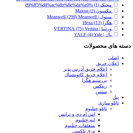
مجیک
(1)
%d9%85%d8%ac%db%8c%da%a9
مکسون
(2)
Maxon
مینول | Meanwell
Meanwell
(299)
هگزا
(13)
Hexa
ورتینا | VERTINA
Vertina
(75)
یال | YALE
Yale
(4)
دسته های محصولات
اصلی
اعلان حریق
اعلام حریق آدرس پذیر
اعلام حریق کانونشنال
بی سیم هگزا
زیتکس
سنس
پنل
تابلو سازی
تابلو چنلیوم
اس ام دی و ترانس
لبه چنلیوم
متعلقات چنلیوم
ورق پلکسی