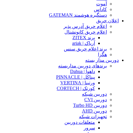
آموت
کاداس
دستگیره هوشمند GATEMAN
اعلان حریق
اعلام حریق آدرس پذیر
اعلام حریق کانونشنال
برند ZITEX
آریاک | ariak
برند اعلام حریق سنس
هگزا
دوربین مدار بسته
برندهای دوربین مداربسته
داهوا | Dahua
پیناکل | PINNACLE
ورتینا | VERTINA
کورتک | CORTECH
دوربین شبکه
دوربین CVI
دوربین Turbo HD
دوربین AHD
تجهیزات شبکه
متعلقات دوربین
سرور