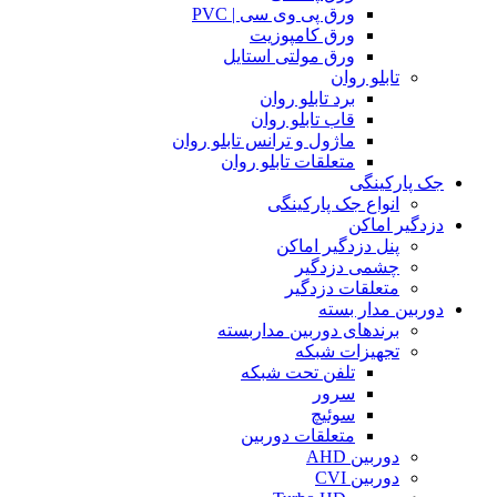
ورق پی وی سی | PVC
ورق کامپوزیت
ورق مولتی استایل
تابلو روان
برد تابلو روان
قاب تابلو روان
ماژول و ترانس تابلو روان
متعلقات تابلو روان
جک پارکینگی
انواع جک پارکینگی
دزدگیر اماکن
پنل دزدگیر اماکن
چشمی دزدگیر
متعلقات دزدگیر
دوربین مدار بسته
برندهای دوربین مداربسته
تجهیزات شبکه
تلفن تحت شبکه
سرور
سوئیچ
متعلقات دوربین
دوربین AHD
دوربین CVI