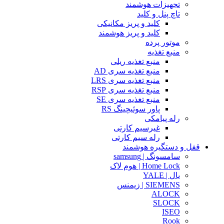
تجهیزات هوشمند
تاچ پنل و کلید
کلید و پریز مکانیکی
کلید و پریز هوشمند
موتور پرده
منبع تغذیه
منبع تغذیه ریلی
منبع تغذیه سری AD
منبع تغذیه سری LRS
منبع تغذیه سری RSP
منبع تغذیه سری SE
پاور سوئیچینگ RS
رله پیامکی
غیرسیم کارتی
رله سیم کارتی
قفل و دستگیره هوشمند
سامسونگ | samsung
Home Lock | هوم لاک
یال | YALE
SIEMENS | زیمنس
ALOCK
SLOCK
ISEO
Rook