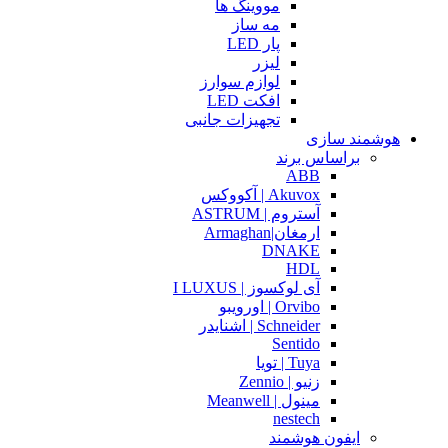
مووینگ ها
مه ساز
پار LED
لیزر
لوازم سوارز
افکت LED
تجهیزات جانبی
هوشمند سازی
براساس برند
ABB
Akuvox | آکووکس
آستروم | ASTRUM
ارمغان|Armaghan
DNAKE
HDL
آی لوکسوز | I LUXUS
Orvibo | اورویبو
Schneider | اشنایدر
Sentido
Tuya | تویا
زنیو | Zennio
مینول | Meanwell
nestech
ایفون هوشمند