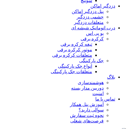
سوئیچ
دزدگیر اماکن
پنل دزدگیر اماکن
چشمی دزدگیر
متعلقات دزدگیر
درب اتوماتیک شیشه ای
یو پی اس
کرکره برقی
تیغه کرکره برقی
موتور کرکره برقی
متعلقات کرکره برقی
جک پارکینگی
انواع جک پارکینگی
متعلقات جک پارکینگی
بلاگ
هوشمندسازی
دوربین مدار بسته
امنیت
تماس با ما
آموزش پنل همکار
سوالی دارید؟
نحوه ثبت سفارش
فرصت‌های شغلی