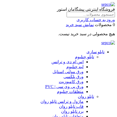
فروشگاه اینترنتی پیشگامان استور
ورود به حساب کاربری
0 محصولات
نمایش سبد خرید
هیچ محصولی در سبد خرید نیست.
تابلو سازی
تابلو چنلیوم
اس ام دی و ترانس
لبه چنلیوم
ورق مولتی استایل
ورق پلکسی
ورق کامپوزیت
ورق پی وی سی | PVC
متعلقات چنلیوم
تابلو روان
ماژول و ترانس تابلو روان
قاب تابلو روان
برد تابلو روان
متعلقات تابلو روان