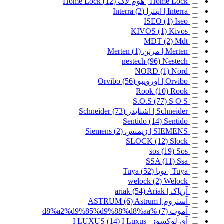
Home Lock | هوم لاک
(12)
Home Lock
Interra | اینترا
(2)
Interra
ISEO
(1)
Iseo
KIVOS
(1)
Kivos
MDT
(2)
Mdt
Merten | مرتن
(1)
Merten
nestech
(96)
Nestech
NORD
(1)
Nord
Orvibo | اورویبو
(56)
Orvibo
Rook
(10)
Rook
S.O.S
(77)
S O S
Schneider | اشنایدر
(73)
Schneider
Sentido
(14)
Sentido
SIEMENS | زیمنس
(2)
Siemens
SLOCK
(12)
Slock
sos
(19)
Sos
SSA
(11)
Ssa
Tuya | تویا
(52)
Tuya
welock
(2)
Welock
آریاک | ariak
Ariak
(54)
آستروم | ASTRUM
Astrum
(6)
آموت
(7)
%d8%a2%d9%85%d9%88%d8%aa
آی لوکسوز | I LUXUS
I Luxus
(14)