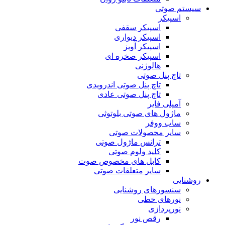
سیستم صوتی
اسپیکر
اسپیکر سقفی
اسپیکر دیواری
اسپیکر آویز
اسپیکر صخره ای
هالوژنی
تاچ پنل صوتی
تاچ پنل صوتی اندرویدی
تاچ پنل صوتی عادی
آمپلی فایر
ماژول های صوتی بلوتوثی
ساب ووفر
سایر محصولات صوتی
ترانس ماژول صوتی
کلید ولوم صوتی
کابل های مخصوص صوت
سایر متعلقات صوتی
روشنایی
سنسورهای روشنایی
نورهای خطی
نورپردازی
رقص نور