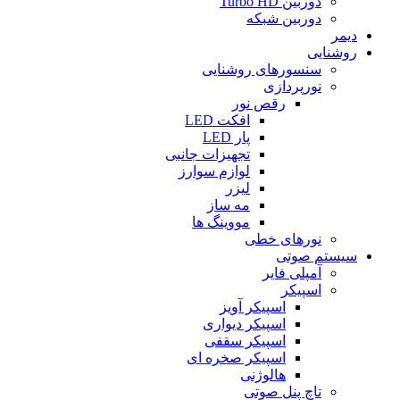
دوربین Turbo HD
دوربین شبکه
دیمر
روشنایی
سنسورهای روشنایی
نورپردازی
رقص نور
افکت LED
پار LED
تجهیزات جانبی
لوازم سوارز
لیزر
مه ساز
مووینگ ها
نورهای خطی
سیستم صوتی
آمپلی فایر
اسپیکر
اسپیکر آویز
اسپیکر دیواری
اسپیکر سقفی
اسپیکر صخره ای
هالوژنی
تاچ پنل صوتی