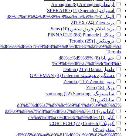
ارمغان|Armaghan
Armaghan
(8)
اسپرادو | SPERADO
Sperado
(11)
الوتک
(56)
%d8%a7%d9%84%d9%88%d8%aa%da%a9
برند ZITEX
Zitex
(24)
برند اعلام حریق سنس
(10)
Sens
پیناکل | PINNACLE
Pinnacle
(88)
ترونیکس | Teronix
(29)
%d8%aa%d8%b1%d9%88%d9%86%db%8c%da%a9%d8%b3
Teronix
جم پایا
(8)
%d8%ac%d9%85
%d9%be%d8%a7%db%8c%d8%a7
داهوا | Dahua
Dahua
(215)
دستگیره هوشمند GATEMAN
Gateman
(3)
زنیو | Zennio
Zennio
(115)
زیکو
(18)
Zico
سامسونگ | samsung
Samsung
(22)
سایلکس
(1)
%d8%b3%d8%a7%db%8c%d9%84%da%a9%d8%b3
کاداس
(14)
%da%a9%d8%a7%d8%af%d8%a7%d8%b3
کاین
(1)
%da%a9%d8%a7%db%8c%d9%86
کورتک | CORTECH
Cortech
(77)
متفرقه
(8)
%d9%85%d8%aa%d9%81%d8%b1%d9%82%d9%87