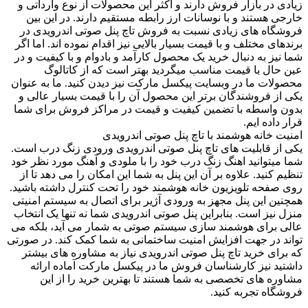
زیادی در بازار فروش دارند و اکثر این محصولات از نوع وارداتی و
خارجی هستند و با نوسانات ارز رابطه مستقیم دارند. در این بین
فروشگاه های زیادی نسبت به فروش تاچ پنل صوتی اندرویدی در
برندهای مختلف و با قیمت بسیار بالایی نیز اقدام نموده اند. اما اگر
شما نیز به دنبال خرید یک محصول کارآمد و بادوام و با کیفیت و در
عین حال با قیمت مناسب میگردید بهتر است که از کاتالوگ
محصولات ما در وبسایت پیکسل مارکت نیز دیدن کنید. ما به عنوان
یکی از فروشندگان برتر این محصول آن را با قیمت بسیار عالی و
بدون واسطه با تضمین کیفیت و قیمت در مراکز فروش برای شما
قرار داده ایم.
امنیت خانه هوشمند با تاچ پنل صوتی اندرویدی
یکی از قابلیت های تاچ پنل صوتی اندرویدی ورودی زنگ درب است.
شما میتوانید اهنگ زنگ درب خود را با ملودی و آهنگ مورد نظر خود
تنظیم کنید. علاوه بر آن این پنل به شما این امکان را می ‌دهد تا از
روی صفحه تلویزیون خانه هوشمند خود را تحت کنترل داشته باشید.
همچنین این پنل مجهز به ورودی آژیر برای اتصال به سیستم امنیتی
منزل نیز است. بنابراین پنل صوتی اندرویدی شما نه تنها یک انتخاب
عالی برای هوشمند سازی سیستم صوتی به شمار می آید، بلکه می
تواند در جهت افزایش امنیت ساختمانی به شما کمک کند. در صورتی
که برای خرید تاچ پنل صوتی اندرویدی نیاز به مشاوره های بیشتر
داشتید نیز کارشناسان فروش ما در پیکسل مارکت آماده ارائه
مشاوره های تخصصی به شما هستند تا بهترین خرید را از این
فروشگاه تجربه کنید.