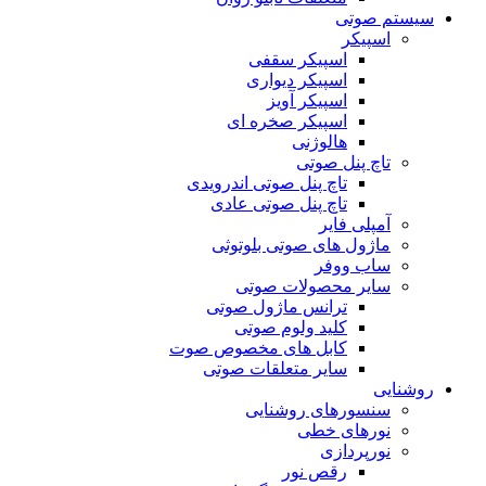
سیستم صوتی
اسپیکر
اسپیکر سقفی
اسپیکر دیواری
اسپیکر آویز
اسپیکر صخره ای
هالوژنی
تاچ پنل صوتی
تاچ پنل صوتی اندرویدی
تاچ پنل صوتی عادی
آمپلی فایر
ماژول های صوتی بلوتوثی
ساب ووفر
سایر محصولات صوتی
ترانس ماژول صوتی
کلید ولوم صوتی
کابل های مخصوص صوت
سایر متعلقات صوتی
روشنایی
سنسورهای روشنایی
نورهای خطی
نورپردازی
رقص نور