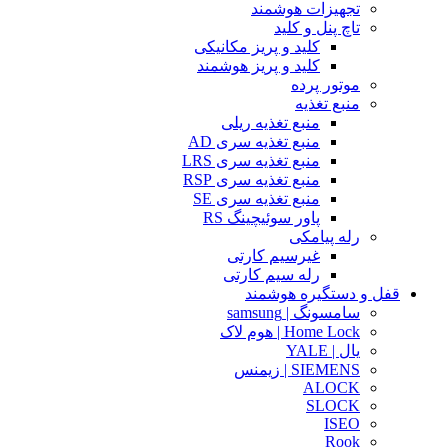
تجهیزات هوشمند
تاچ پنل و کلید
کلید و پریز مکانیکی
کلید و پریز هوشمند
موتور پرده
منبع تغذیه
منبع تغذیه ریلی
منبع تغذیه سری AD
منبع تغذیه سری LRS
منبع تغذیه سری RSP
منبع تغذیه سری SE
پاور سوئیچینگ RS
رله پیامکی
غیرسیم کارتی
رله سیم کارتی
قفل و دستگیره هوشمند
سامسونگ | samsung
Home Lock | هوم لاک
یال | YALE
SIEMENS | زیمنس
ALOCK
SLOCK
ISEO
Rook