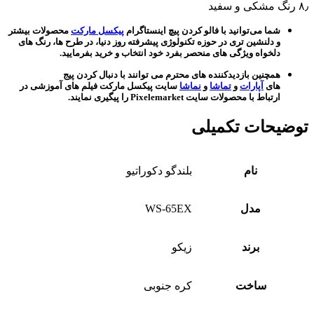
۸٫ رنگ مشکی و سفید
شما می‌توانید با فالو کردن پیچ اینستاگرام
پیکسل مارکت
محصولات بیشتر
و دلنشین تری در حوزه تکنولوژی پیشرفته روز دنیا، در طرح ها، رنگ های
دلخواه ویژگی های منحصر بفرد خود انتخاب و خرید بفرمایید.
همچنین بازدیدکننده های محترم می توانند با دنبال کردن پیج
های
آپارات
و
تماشا
و
نماشا
سایت پیکسل مارکت فیلم های آموزشی در
ارتباط با محصولات سایت Pixelemarket را پیگیری نمایند.
توضیحات تکمیلی
نام
بلندگو دکوراتیو
مدل
WS-65EX
برند
زیکو
ساخت
کره جنوبی