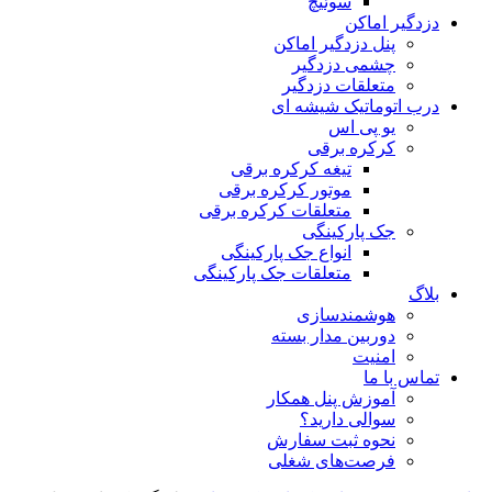
سوئیچ
دزدگیر اماکن
پنل دزدگیر اماکن
چشمی دزدگیر
متعلقات دزدگیر
درب اتوماتیک شیشه ای
یو پی اس
کرکره برقی
تیغه کرکره برقی
موتور کرکره برقی
متعلقات کرکره برقی
جک پارکینگی
انواع جک پارکینگی
متعلقات جک پارکینگی
بلاگ
هوشمندسازی
دوربین مدار بسته
امنیت
تماس با ما
آموزش پنل همکار
سوالی دارید؟
نحوه ثبت سفارش
فرصت‌های شغلی