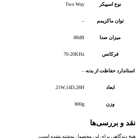
نوع اسپیکر
Two Way
توان ماکزیمم
–
میزان صدا
88dB
فرکانس
70-20KHz
استاندارد حفاظت از بدنه
–
ابعاد
21W,14D,28H
وزن
800g
نقد و بررسی‌ها
هیچ دیدگاهی برای این محصول نوشته نشده است.