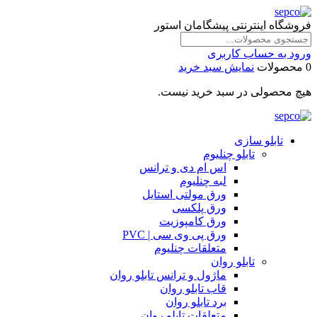
فروشگاه اینترنتی پیشگامان استور
ورود به حساب کاربری
0 محصولات
نمایش سبد خرید
هیچ محصولی در سبد خرید نیست.
تابلو سازی
تابلو چنلیوم
اس ام دی و ترانس
لبه چنلیوم
ورق مولتی استایل
ورق پلکسی
ورق کامپوزیت
ورق پی وی سی | PVC
متعلقات چنلیوم
تابلو روان
ماژول و ترانس تابلو روان
قاب تابلو روان
برد تابلو روان
متعلقات تابلو روان