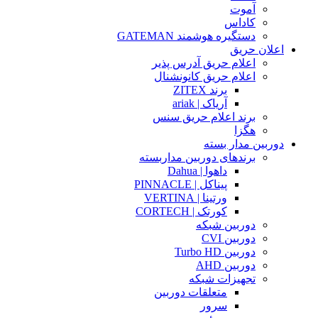
آموت
کاداس
دستگیره هوشمند GATEMAN
اعلان حریق
اعلام حریق آدرس پذیر
اعلام حریق کانونشنال
برند ZITEX
آریاک | ariak
برند اعلام حریق سنس
هگزا
دوربین مدار بسته
برندهای دوربین مداربسته
داهوا | Dahua
پیناکل | PINNACLE
ورتینا | VERTINA
کورتک | CORTECH
دوربین شبکه
دوربین CVI
دوربین Turbo HD
دوربین AHD
تجهیزات شبکه
متعلقات دوربین
سرور