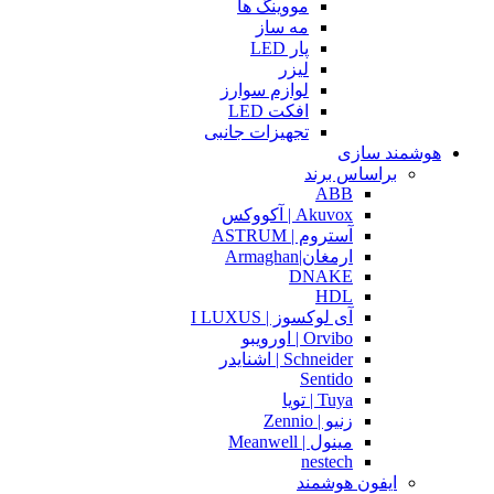
مووینگ ها
مه ساز
پار LED
لیزر
لوازم سوارز
افکت LED
تجهیزات جانبی
هوشمند سازی
براساس برند
ABB
Akuvox | آکووکس
آستروم | ASTRUM
ارمغان|Armaghan
DNAKE
HDL
آی لوکسوز | I LUXUS
Orvibo | اورویبو
Schneider | اشنایدر
Sentido
Tuya | تویا
زنیو | Zennio
مینول | Meanwell
nestech
ایفون هوشمند