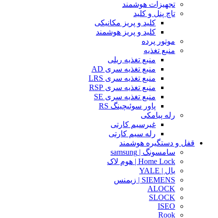
تجهیزات هوشمند
تاچ پنل و کلید
کلید و پریز مکانیکی
کلید و پریز هوشمند
موتور پرده
منبع تغذیه
منبع تغذیه ریلی
منبع تغذیه سری AD
منبع تغذیه سری LRS
منبع تغذیه سری RSP
منبع تغذیه سری SE
پاور سوئیچینگ RS
رله پیامکی
غیرسیم کارتی
رله سیم کارتی
قفل و دستگیره هوشمند
سامسونگ | samsung
Home Lock | هوم لاک
یال | YALE
SIEMENS | زیمنس
ALOCK
SLOCK
ISEO
Rook