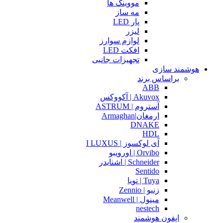
مووینگ ها
مه ساز
پار LED
لیزر
لوازم سوارز
افکت LED
تجهیزات جانبی
هوشمند سازی
براساس برند
ABB
Akuvox | آکووکس
آستروم | ASTRUM
ارمغان|Armaghan
DNAKE
HDL
آی لوکسوز | I LUXUS
Orvibo | اورویبو
Schneider | اشنایدر
Sentido
Tuya | تویا
زنیو | Zennio
مینول | Meanwell
nestech
ایفون هوشمند