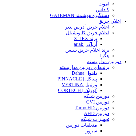
آموت
کاداس
دستگیره هوشمند GATEMAN
اعلان حریق
اعلام حریق آدرس پذیر
اعلام حریق کانونشنال
برند ZITEX
آریاک | ariak
برند اعلام حریق سنس
هگزا
دوربین مدار بسته
برندهای دوربین مداربسته
داهوا | Dahua
پیناکل | PINNACLE
ورتینا | VERTINA
کورتک | CORTECH
دوربین شبکه
دوربین CVI
دوربین Turbo HD
دوربین AHD
تجهیزات شبکه
متعلقات دوربین
سرور