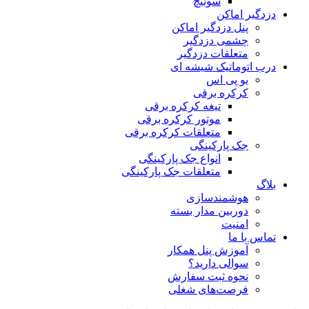
سوئیچ
دزدگیر اماکن
پنل دزدگیر اماکن
چشمی دزدگیر
متعلقات دزدگیر
درب اتوماتیک شیشه ای
یو پی اس
کرکره برقی
تیغه کرکره برقی
موتور کرکره برقی
متعلقات کرکره برقی
جک پارکینگی
انواع جک پارکینگی
متعلقات جک پارکینگی
بلاگ
هوشمندسازی
دوربین مدار بسته
امنیت
تماس با ما
آموزش پنل همکار
سوالی دارید؟
نحوه ثبت سفارش
فرصت‌های شغلی