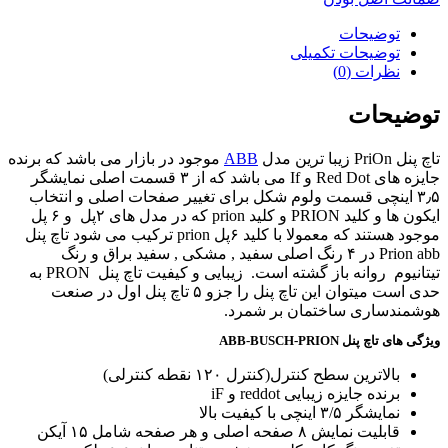
توضیحات
توضیحات تکمیلی
نظرات (0)
توضیحات
تاچ پنل PriOn زیبا ترین مدل
ABB
موجود در بازار می باشد که برنده
جایزه های Red Dot و If می باشد که از ۳ قسمت اصلی نمایشگر
۳٫۵ اینچی قسمت ولوم شکل برای تغییر صفحات اصلی و انتخاب
ایکون ها و کلید PRION و کلید prion که در مدل های ۲پل و ۶ پل
موجود هستند که معمولا با کلید ۶پل prion ترکیب می شود تاچ پنل
Prion abb در ۴ رنگ اصلی سفید , مشکی , سفید براق و رنگ
تیتانیوم روانه باز گشته است. زیبایی و کیفیت تاچ پنل PRON به
حدی است میتوان این تاچ پنل را جزو ۵ تاچ پنل اول در صنعت
هوشمندساری ساختمان بر شمرد.
ویژگی های تاچ پنل ABB-BUSCH-PRION
بالاترین سطح کنترل(کنترل ۱۲۰ نقطه کنترلی)
برنده جایزه زیبایی reddot و iF
نمایشگر ۳/۵ اینچی با کیفیت بالا
قابلیت نمایش ۸ صفحه اصلی و هر صفحه شامل ۱۵ آیکن