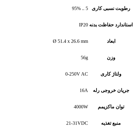
رطوبت نسبی کاری
5 .. 95%
استاندارد حفاظت بدنه
IP20
ابعاد
Ø 51.4 x 26.6 mm
وزن
56g
ولتاژ کاری
0-250V AC
جریان خروجی رله
16A
توان ماکزیمم
4000W
منبع تغذیه
21-31VDC