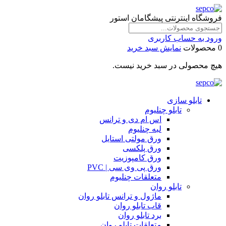
فروشگاه اینترنتی پیشگامان استور
ورود به حساب کاربری
0 محصولات
نمایش سبد خرید
هیچ محصولی در سبد خرید نیست.
تابلو سازی
تابلو چنلیوم
اس ام دی و ترانس
لبه چنلیوم
ورق مولتی استایل
ورق پلکسی
ورق کامپوزیت
ورق پی وی سی | PVC
متعلقات چنلیوم
تابلو روان
ماژول و ترانس تابلو روان
قاب تابلو روان
برد تابلو روان
متعلقات تابلو روان