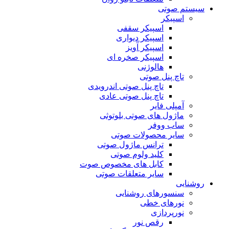
سیستم صوتی
اسپیکر
اسپیکر سقفی
اسپیکر دیواری
اسپیکر آویز
اسپیکر صخره ای
هالوژنی
تاچ پنل صوتی
تاچ پنل صوتی اندرویدی
تاچ پنل صوتی عادی
آمپلی فایر
ماژول های صوتی بلوتوثی
ساب ووفر
سایر محصولات صوتی
ترانس ماژول صوتی
کلید ولوم صوتی
کابل های مخصوص صوت
سایر متعلقات صوتی
روشنایی
سنسورهای روشنایی
نورهای خطی
نورپردازی
رقص نور