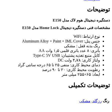
توضیحات
دستگیره دیجیتال هوم لاک مدل E150
مشخصات فنی دستگیره دیجیتال Home Lock مدل E150
نوع ارتباط: WiFi
جنس پنل: Aluminum Alloy + Paint + IML Cover
رنگ بدنه قفل : مشکی
باتری: ۸ عدد باتری قلمی ۱٫۵ وات AA
کابل منبع تغذیه پشتیبان: Type-C 5V USB
ولتاژ کاری: ۴٫۷۸ ولت DC
دمای محیط کاری: منفی ۲۵ تا ۶۵ درجه سانتی گراد
رطوبت محیط کاری: ۲۰ تا ۹۰ درصد
ابعاد: ۶۵×۲۵۵ میلی متر
توضیحات تکمیلی
رنگ
رزگلد
,
مشکی