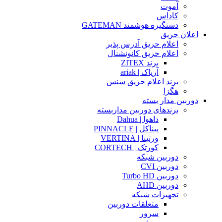
آموت
کاداس
دستگیره هوشمند GATEMAN
اعلان حریق
اعلام حریق آدرس پذیر
اعلام حریق کانونشنال
برند ZITEX
آریاک | ariak
برند اعلام حریق سنس
هگزا
دوربین مدار بسته
برندهای دوربین مداربسته
داهوا | Dahua
پیناکل | PINNACLE
ورتینا | VERTINA
کورتک | CORTECH
دوربین شبکه
دوربین CVI
دوربین Turbo HD
دوربین AHD
تجهیزات شبکه
متعلقات دوربین
سرور