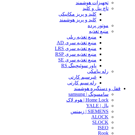
تجهیزات هوشمند
تاچ پنل و کلید
کلید و پریز مکانیکی
کلید و پریز هوشمند
موتور پرده
منبع تغذیه
منبع تغذیه ریلی
منبع تغذیه سری AD
منبع تغذیه سری LRS
منبع تغذیه سری RSP
منبع تغذیه سری SE
پاور سوئیچینگ RS
رله پیامکی
غیرسیم کارتی
رله سیم کارتی
قفل و دستگیره هوشمند
سامسونگ | samsung
Home Lock | هوم لاک
یال | YALE
SIEMENS | زیمنس
ALOCK
SLOCK
ISEO
Rook