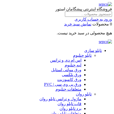
فروشگاه اینترنتی پیشگامان استور
ورود به حساب کاربری
0 محصولات
نمایش سبد خرید
هیچ محصولی در سبد خرید نیست.
تابلو سازی
تابلو چنلیوم
اس ام دی و ترانس
لبه چنلیوم
ورق مولتی استایل
ورق پلکسی
ورق کامپوزیت
ورق پی وی سی | PVC
متعلقات چنلیوم
تابلو روان
ماژول و ترانس تابلو روان
قاب تابلو روان
برد تابلو روان
متعلقات تابلو روان