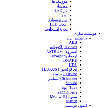
مووینگ ها
مه ساز
پار LED
لیزر
لوازم سوارز
افکت LED
تجهیزات جانبی
هوشمند سازی
براساس برند
ABB
Akuvox | آکووکس
آستروم | ASTRUM
ارمغان|Armaghan
DNAKE
HDL
آی لوکسوز | I LUXUS
Orvibo | اورویبو
Schneider | اشنایدر
Sentido
Tuya | تویا
زنیو | Zennio
مینول | Meanwell
nestech
ایفون هوشمند