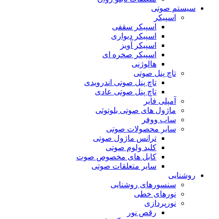
سیستم صوتی
اسپیکر
اسپیکر سقفی
اسپیکر دیواری
اسپیکر آویز
اسپیکر صخره ای
هالوژنی
تاچ پنل صوتی
تاچ پنل صوتی اندرویدی
تاچ پنل صوتی عادی
آمپلی فایر
ماژول های صوتی بلوتوثی
ساب ووفر
سایر محصولات صوتی
ترانس ماژول صوتی
کلید ولوم صوتی
کابل های مخصوص صوت
سایر متعلقات صوتی
روشنایی
سنسورهای روشنایی
نورهای خطی
نورپردازی
رقص نور