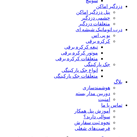
سوئیچ
دزدگیر اماکن
پنل دزدگیر اماکن
چشمی دزدگیر
متعلقات دزدگیر
درب اتوماتیک شیشه ای
یو پی اس
کرکره برقی
تیغه کرکره برقی
موتور کرکره برقی
متعلقات کرکره برقی
جک پارکینگی
انواع جک پارکینگی
متعلقات جک پارکینگی
بلاگ
هوشمندسازی
دوربین مدار بسته
امنیت
تماس با ما
آموزش پنل همکار
سوالی دارید؟
نحوه ثبت سفارش
فرصت‌های شغلی