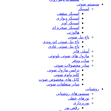
سیستم صوتی
اسپیکر
اسپیکر سقفی
اسپیکر دیواری
اسپیکر آویز
اسپیکر صخره ای
هالوژنی
تاچ پنل صوتی
تاچ پنل صوتی اندرویدی
تاچ پنل صوتی عادی
آمپلی فایر
ماژول های صوتی بلوتوثی
ساب ووفر
سایر محصولات صوتی
ترانس ماژول صوتی
کلید ولوم صوتی
کابل های مخصوص صوت
سایر متعلقات صوتی
روشنایی
سنسورهای روشنایی
نورهای خطی
نورپردازی
رقص نور