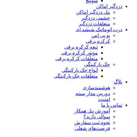
سوئیچ
دزدگیر اماکن
پنل دزدگیر اماکن
چشمی دزدگیر
متعلقات دزدگیر
درب اتوماتیک شیشه ای
یو پی اس
کرکره برقی
تیغه کرکره برقی
موتور کرکره برقی
متعلقات کرکره برقی
جک پارکینگی
انواع جک پارکینگی
متعلقات جک پارکینگی
بلاگ
هوشمندسازی
دوربین مدار بسته
امنیت
تماس با ما
آموزش پنل همکار
سوالی دارید؟
نحوه ثبت سفارش
فرصت‌های شغلی