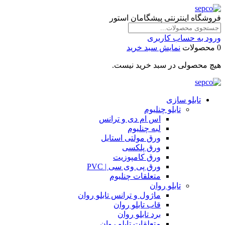
فروشگاه اینترنتی پیشگامان استور
ورود به حساب کاربری
0 محصولات
نمایش سبد خرید
هیچ محصولی در سبد خرید نیست.
تابلو سازی
تابلو چنلیوم
اس ام دی و ترانس
لبه چنلیوم
ورق مولتی استایل
ورق پلکسی
ورق کامپوزیت
ورق پی وی سی | PVC
متعلقات چنلیوم
تابلو روان
ماژول و ترانس تابلو روان
قاب تابلو روان
برد تابلو روان
متعلقات تابلو روان