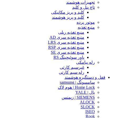
تجهیزات هوشمند
تاچ پنل و کلید
کلید و پریز مکانیکی
کلید و پریز هوشمند
موتور پرده
منبع تغذیه
منبع تغذیه ریلی
منبع تغذیه سری AD
منبع تغذیه سری LRS
منبع تغذیه سری RSP
منبع تغذیه سری SE
پاور سوئیچینگ RS
رله پیامکی
غیرسیم کارتی
رله سیم کارتی
قفل و دستگیره هوشمند
سامسونگ | samsung
Home Lock | هوم لاک
یال | YALE
SIEMENS | زیمنس
ALOCK
SLOCK
ISEO
Rook