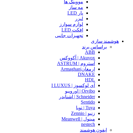
مووینگ ها
مه ساز
پار LED
لیزر
لوازم سوارز
افکت LED
تجهیزات جانبی
هوشمند سازی
براساس برند
ABB
Akuvox | آکووکس
آستروم | ASTRUM
ارمغان|Armaghan
DNAKE
HDL
آی لوکسوز | I LUXUS
Orvibo | اورویبو
Schneider | اشنایدر
Sentido
Tuya | تویا
زنیو | Zennio
مینول | Meanwell
nestech
ایفون هوشمند