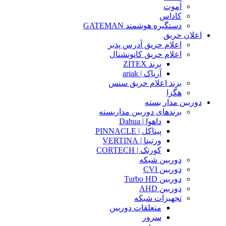
آموت
کاداس
دستگیره هوشمند GATEMAN
اعلان حریق
اعلام حریق آدرس پذیر
اعلام حریق کانونشنال
برند ZITEX
آریاک | ariak
برند اعلام حریق سنس
هگزا
دوربین مدار بسته
برندهای دوربین مداربسته
داهوا | Dahua
پیناکل | PINNACLE
ورتینا | VERTINA
کورتک | CORTECH
دوربین شبکه
دوربین CVI
دوربین Turbo HD
دوربین AHD
تجهیزات شبکه
متعلقات دوربین
سرور