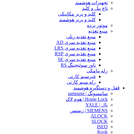
تجهیزات هوشمند
تاچ پنل و کلید
کلید و پریز مکانیکی
کلید و پریز هوشمند
موتور پرده
منبع تغذیه
منبع تغذیه ریلی
منبع تغذیه سری AD
منبع تغذیه سری LRS
منبع تغذیه سری RSP
منبع تغذیه سری SE
پاور سوئیچینگ RS
رله پیامکی
غیرسیم کارتی
رله سیم کارتی
قفل و دستگیره هوشمند
سامسونگ | samsung
Home Lock | هوم لاک
یال | YALE
SIEMENS | زیمنس
ALOCK
SLOCK
ISEO
Rook