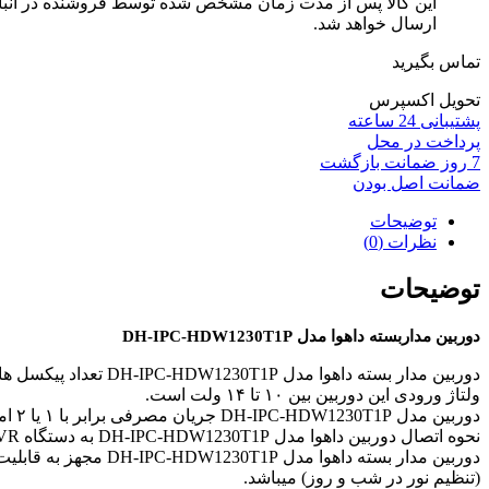
این کالا پس از مدت زمان مشخص شده توسط فروشنده در انبار ف
ارسال خواهد شد.
تماس بگیرید
تحویل اکسپرس
پشتیبانی 24 ساعته
پرداخت در محل
7 روز ضمانت بازگشت
ضمانت اصل بودن
توضیحات
نظرات (0)
توضیحات
دوربین مداربسته داهوا مدل DH-IPC-HDW1230T1P
دوربین مدار بسته داهوا مدل DH-IPC-HDW1230T1P تعداد پیکسل های افقی این دوربین ۲۶۸۸ پیکسل و عمودی ۱۵۲۰ پیکسل میباشد که حاصل ضرب این دو عدد در هم کیفیت ۴ مگاپیکسل را تشکیل میدهد.
ولتاژ ورودی این دوربین بین ۱۰ تا ۱۴ ولت است.
دوربین مدل DH-IPC-HDW1230T1P جریان مصرفی برابر با ۱ یا ۲ امپر از نوع جریان ثابت DC و مصرف برقی برابر با ماکسیمم ۴ وات را نیز دارد و همچنین از قابلیت POE نیز برخوردار میباشد.
نحوه اتصال دوربین داهوا مدل DH-IPC-HDW1230T1P به دستگاه NVR از طریق کابل شبکه یا CAT6 به متراژ حداکثر ۲۰۰ متر و از طریق سوکت شبکه RG 45 میباشد.
(تنظیم نور در شب و روز) میباشد.