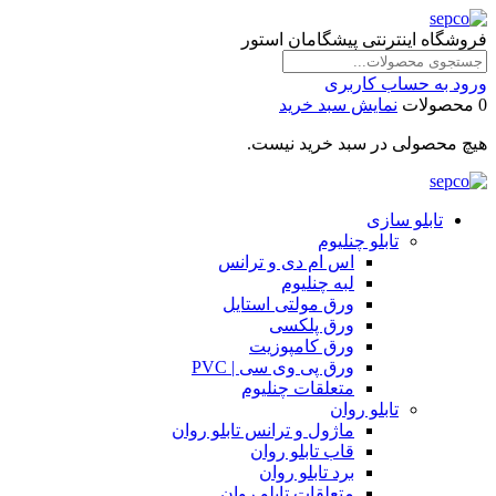
فروشگاه اینترنتی پیشگامان استور
ورود به حساب کاربری
0 محصولات
نمایش سبد خرید
هیچ محصولی در سبد خرید نیست.
تابلو سازی
تابلو چنلیوم
اس ام دی و ترانس
لبه چنلیوم
ورق مولتی استایل
ورق پلکسی
ورق کامپوزیت
ورق پی وی سی | PVC
متعلقات چنلیوم
تابلو روان
ماژول و ترانس تابلو روان
قاب تابلو روان
برد تابلو روان
متعلقات تابلو روان