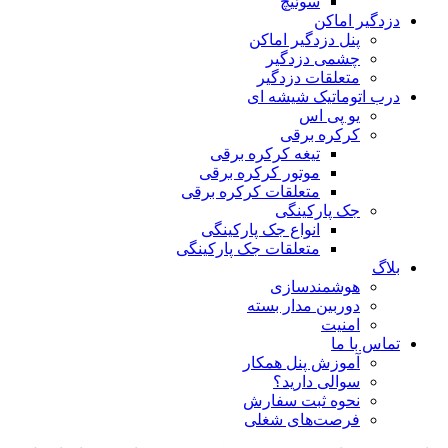
سوئیچ
دزدگیر اماکن
پنل دزدگیر اماکن
چشمی دزدگیر
متعلقات دزدگیر
درب اتوماتیک شیشه ای
یو پی اس
کرکره برقی
تیغه کرکره برقی
موتور کرکره برقی
متعلقات کرکره برقی
جک پارکینگی
انواع جک پارکینگی
متعلقات جک پارکینگی
بلاگ
هوشمندسازی
دوربین مدار بسته
امنیت
تماس با ما
آموزش پنل همکار
سوالی دارید؟
نحوه ثبت سفارش
فرصت‌های شغلی