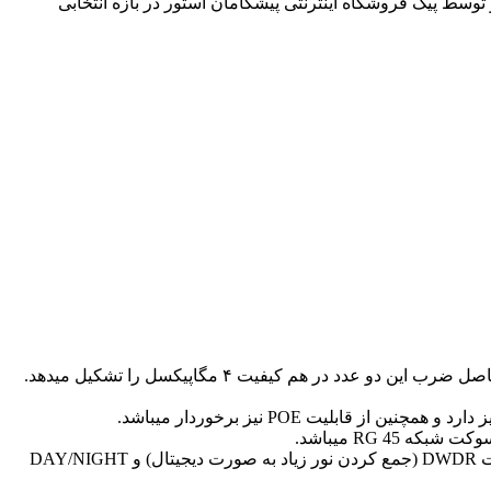
وسط پیک فروشگاه اینترنتی پیشگامان استور در بازه انتخابی
دوربین مدار بسته داهوا مدل DH-IPC-HDW1230T1P مجهز به قابلیت BLC (یکسان کردن تضاد نوری در محیط های روشن و تاریک) و قابلیت DWDR (جمع کردن نور زیاد به صورت دیجیتال) و DAY/NIGHT