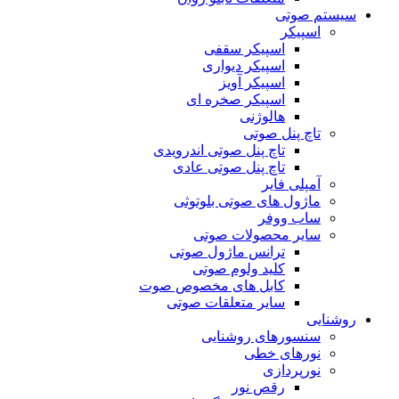
سیستم صوتی
اسپیکر
اسپیکر سقفی
اسپیکر دیواری
اسپیکر آویز
اسپیکر صخره ای
هالوژنی
تاچ پنل صوتی
تاچ پنل صوتی اندرویدی
تاچ پنل صوتی عادی
آمپلی فایر
ماژول های صوتی بلوتوثی
ساب ووفر
سایر محصولات صوتی
ترانس ماژول صوتی
کلید ولوم صوتی
کابل های مخصوص صوت
سایر متعلقات صوتی
روشنایی
سنسورهای روشنایی
نورهای خطی
نورپردازی
رقص نور