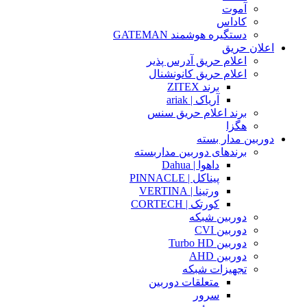
آموت
کاداس
دستگیره هوشمند GATEMAN
اعلان حریق
اعلام حریق آدرس پذیر
اعلام حریق کانونشنال
برند ZITEX
آریاک | ariak
برند اعلام حریق سنس
هگزا
دوربین مدار بسته
برندهای دوربین مداربسته
داهوا | Dahua
پیناکل | PINNACLE
ورتینا | VERTINA
کورتک | CORTECH
دوربین شبکه
دوربین CVI
دوربین Turbo HD
دوربین AHD
تجهیزات شبکه
متعلقات دوربین
سرور