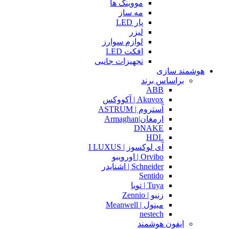
مووینگ ها
مه ساز
پار LED
لیزر
لوازم سوارز
افکت LED
تجهیزات جانبی
هوشمند سازی
براساس برند
ABB
Akuvox | آکووکس
آستروم | ASTRUM
ارمغان|Armaghan
DNAKE
HDL
آی لوکسوز | I LUXUS
Orvibo | اورویبو
Schneider | اشنایدر
Sentido
Tuya | تویا
زنیو | Zennio
مینول | Meanwell
nestech
ایفون هوشمند