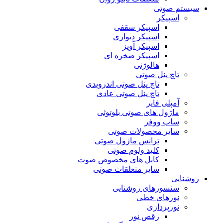
سیستم صوتی
اسپیکر
اسپیکر سقفی
اسپیکر دیواری
اسپیکر آویز
اسپیکر صخره ای
هالوژنی
تاچ پنل صوتی
تاچ پنل صوتی اندرویدی
تاچ پنل صوتی عادی
آمپلی فایر
ماژول های صوتی بلوتوثی
ساب ووفر
سایر محصولات صوتی
ترانس ماژول صوتی
کلید ولوم صوتی
کابل های مخصوص صوت
سایر متعلقات صوتی
روشنایی
سنسورهای روشنایی
نورهای خطی
نورپردازی
رقص نور