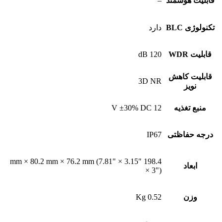
قابلیت هوشمند
–
تکنولوژی BLC
دارد
قابلیت WDR
120 dB
قابلیت کاهش
3D NR
نویز
منبع تغذیه
12 V ±30% DC
درجه حفاظتی
IP67
198.4 mm × 80.2 mm × 76.2 mm (7.81" × 3.15"
ابعاد
× 3")
وزن
0.52 Kg