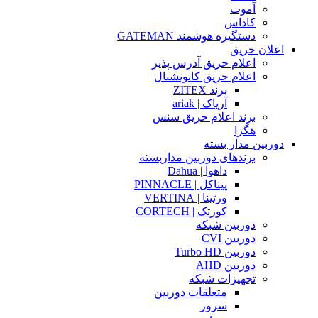
آموت
کاداس
دستگیره هوشمند GATEMAN
اعلان حریق
اعلام حریق آدرس پذیر
اعلام حریق کانونشنال
برند ZITEX
آریاک | ariak
برند اعلام حریق سنس
هگزا
دوربین مدار بسته
برندهای دوربین مداربسته
داهوا | Dahua
پیناکل | PINNACLE
ورتینا | VERTINA
کورتک | CORTECH
دوربین شبکه
دوربین CVI
دوربین Turbo HD
دوربین AHD
تجهیزات شبکه
متعلقات دوربین
سرور