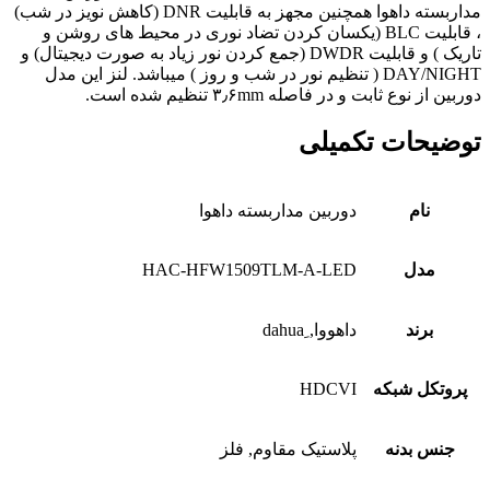
مداربسته داهوا همچنین مجهز به قابلیت DNR (کاهش نویز در شب)
، قابلیت BLC (یکسان کردن تضاد نوری در محیط های روشن و
تاریک ) و قابلیت DWDR (جمع کردن نور زیاد به صورت دیجیتال) و
DAY/NIGHT ( تنظیم نور در شب و روز ) میباشد. لنز این مدل
دوربین از نوع ثابت و در فاصله ۳٫۶mm تنظیم شده است.
توضیحات تکمیلی
نام
دوربین مداربسته داهوا
مدل
HAC-HFW1509TLM-A-LED
برند
داهووا, ِdahua
پروتکل شبکه
HDCVI
جنس بدنه
پلاستیک مقاوم, فلز