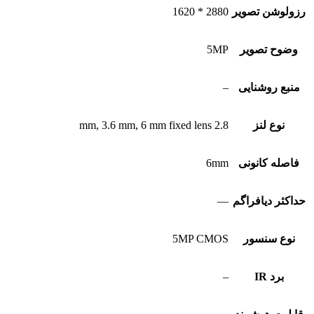
رزولوشن تصویر
2880 * 1620
وضوح تصویر
5MP
منبع روشنایی
–
نوع لنز
2.8 mm, 3.6 mm, 6 mm fixed lens
فاصله کانونی
6mm
حداکثر دیافراگم
—
نوع سنسور
5MP CMOS
برد IR
–