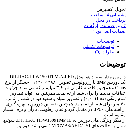
تحویل اکسپرس
پشتیبانی 24 ساعته
پرداخت در محل
7 روز ضمانت بازگشت
ضمانت اصل بودن
توضیحات
توضیحات تکمیلی
نظرات (0)
توضیحات
دوربین مداربسته داهوا مدل DH-HAC-HFW1509TLM-A-LED،
یک دوربین ۵MP با رزرولوشن تصویر ۲۸۸۰ × ۱۶۲۰ ، حسگر از نوع
Cmos و همچنین فاصله کانونی لنز ۳٫۶ میلیمتر که می تواند جزئیات
اتفاقات محیط را برای شما ارائه نماید. همچنین می تواند تصاویر
تمام رنگی (۰٫۰۰۱Lux) و تصاویر سیاه و سفید دید در شب را تا برد
۴۰ متر برای شما ارائه نماید. همچنین بدنه این دوربین با بهره گیری
از استاندارد IP67، در مقابل گرد و غبار، رطوبت، باران و برف بسیار
مقاوم است.
از دیگر ویژگی های دوربین DH-HAC-HFW1509TMP-IL-A، سوئیچ
شدن به حالت های CVI/CVBS/AHD/TVI می باشد. دوربین