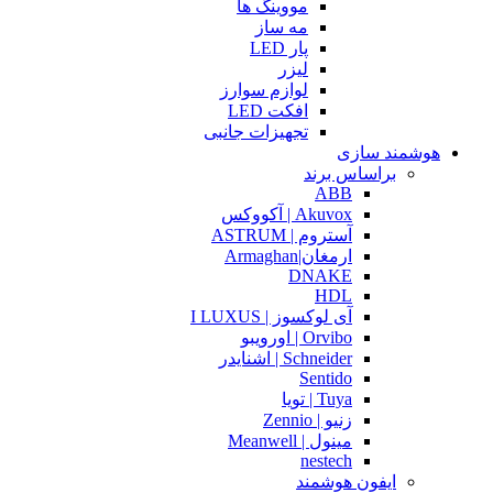
مووینگ ها
مه ساز
پار LED
لیزر
لوازم سوارز
افکت LED
تجهیزات جانبی
هوشمند سازی
براساس برند
ABB
Akuvox | آکووکس
آستروم | ASTRUM
ارمغان|Armaghan
DNAKE
HDL
آی لوکسوز | I LUXUS
Orvibo | اورویبو
Schneider | اشنایدر
Sentido
Tuya | تویا
زنیو | Zennio
مینول | Meanwell
nestech
ایفون هوشمند