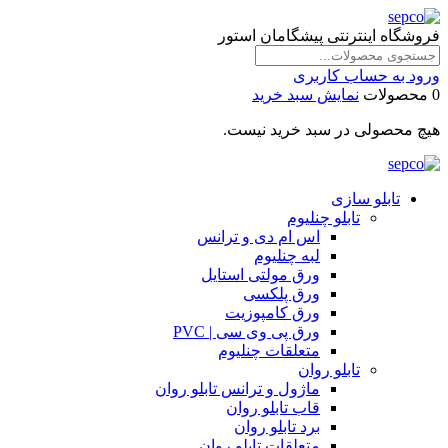
فروشگاه اینترنتی پیشگامان استور
ورود به حساب کاربری
0 محصولات
نمایش سبد خرید
هیچ محصولی در سبد خرید نیست.
تابلو سازی
تابلو چنلیوم
اس ام دی و ترانس
لبه چنلیوم
ورق مولتی استایل
ورق پلکسی
ورق کامپوزیت
ورق پی وی سی | PVC
متعلقات چنلیوم
تابلو روان
ماژول و ترانس تابلو روان
قاب تابلو روان
برد تابلو روان
متعلقات تابلو روان