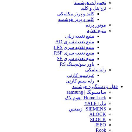
تجهیزات هوشمند
تاچ پنل و کلید
کلید و پریز مکانیکی
کلید و پریز هوشمند
موتور پرده
منبع تغذیه
منبع تغذیه ریلی
منبع تغذیه سری AD
منبع تغذیه سری LRS
منبع تغذیه سری RSP
منبع تغذیه سری SE
پاور سوئیچینگ RS
رله پیامکی
غیرسیم کارتی
رله سیم کارتی
قفل و دستگیره هوشمند
سامسونگ | samsung
Home Lock | هوم لاک
یال | YALE
SIEMENS | زیمنس
ALOCK
SLOCK
ISEO
Rook