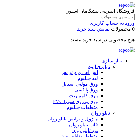
فروشگاه اینترنتی پیشگامان استور
ورود به حساب کاربری
0 محصولات
نمایش سبد خرید
هیچ محصولی در سبد خرید نیست.
تابلو سازی
تابلو چنلیوم
اس ام دی و ترانس
لبه چنلیوم
ورق مولتی استایل
ورق پلکسی
ورق کامپوزیت
ورق پی وی سی | PVC
متعلقات چنلیوم
تابلو روان
ماژول و ترانس تابلو روان
قاب تابلو روان
برد تابلو روان
متعلقات تابلو روان