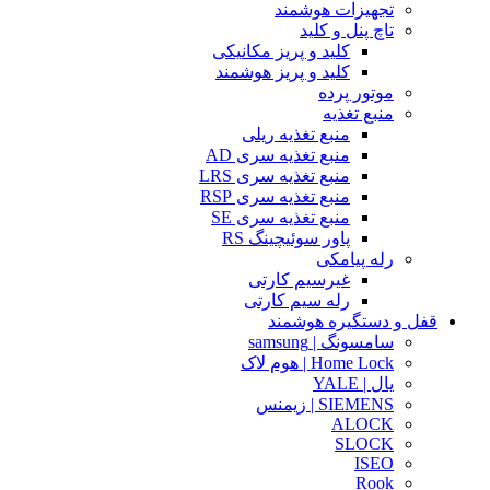
تجهیزات هوشمند
تاچ پنل و کلید
کلید و پریز مکانیکی
کلید و پریز هوشمند
موتور پرده
منبع تغذیه
منبع تغذیه ریلی
منبع تغذیه سری AD
منبع تغذیه سری LRS
منبع تغذیه سری RSP
منبع تغذیه سری SE
پاور سوئیچینگ RS
رله پیامکی
غیرسیم کارتی
رله سیم کارتی
قفل و دستگیره هوشمند
سامسونگ | samsung
Home Lock | هوم لاک
یال | YALE
SIEMENS | زیمنس
ALOCK
SLOCK
ISEO
Rook