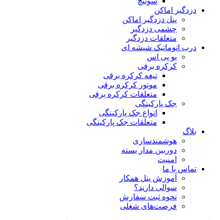
سوئیچ
دزدگیر اماکن
پنل دزدگیر اماکن
چشمی دزدگیر
متعلقات دزدگیر
درب اتوماتیک شیشه ای
یو پی اس
کرکره برقی
تیغه کرکره برقی
موتور کرکره برقی
متعلقات کرکره برقی
جک پارکینگی
انواع جک پارکینگی
متعلقات جک پارکینگی
بلاگ
هوشمندسازی
دوربین مدار بسته
امنیت
تماس با ما
آموزش پنل همکار
سوالی دارید؟
نحوه ثبت سفارش
فرصت‌های شغلی