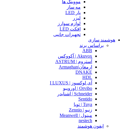
مووینگ ها
مه ساز
پار LED
لیزر
لوازم سوارز
افکت LED
تجهیزات جانبی
هوشمند سازی
براساس برند
ABB
Akuvox | آکووکس
آستروم | ASTRUM
ارمغان|Armaghan
DNAKE
HDL
آی لوکسوز | I LUXUS
Orvibo | اورویبو
Schneider | اشنایدر
Sentido
Tuya | تویا
زنیو | Zennio
مینول | Meanwell
nestech
ایفون هوشمند