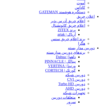
آموت
کاداس
دستگیره هوشمند GATEMAN
اعلان حریق
اعلام حریق آدرس پذیر
اعلام حریق کانونشنال
برند ZITEX
آریاک | ariak
برند اعلام حریق سنس
هگزا
دوربین مدار بسته
برندهای دوربین مداربسته
داهوا | Dahua
پیناکل | PINNACLE
ورتینا | VERTINA
کورتک | CORTECH
دوربین شبکه
دوربین CVI
دوربین Turbo HD
دوربین AHD
تجهیزات شبکه
متعلقات دوربین
سرور