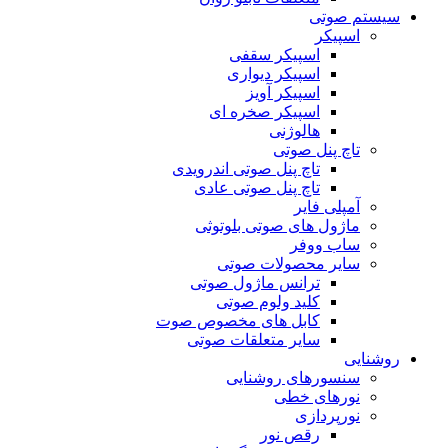
سیستم صوتی
اسپیکر
اسپیکر سقفی
اسپیکر دیواری
اسپیکر آویز
اسپیکر صخره ای
هالوژنی
تاچ پنل صوتی
تاچ پنل صوتی اندرویدی
تاچ پنل صوتی عادی
آمپلی فایر
ماژول های صوتی بلوتوثی
ساب ووفر
سایر محصولات صوتی
ترانس ماژول صوتی
کلید ولوم صوتی
کابل های مخصوص صوت
سایر متعلقات صوتی
روشنایی
سنسورهای روشنایی
نورهای خطی
نورپردازی
رقص نور