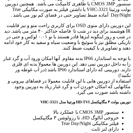
سنسور CMOS 3MP با ظاهری کامپکت می باشد. همچنین دوربین
بولت ورتینا VHC-3321 با داشتن فیلتر به صورت مکانیکی True
Day/Night آماده ضبط تصاویر حتی در فضای کم نور می باشد .
این دوربین دارای منوی OSD برای کاربری راحت منو و نیز قابلیت
IR هوشمند برای دید در شب تا فاصله حداکثر ۴۰ متر می باشد. دید
در شب و روز اینگونه لنزها قادر هستند با نو ۰.۰۱ لوکس و حتی در
تاریکی مطلق نیز با سوئیچ با وضعیت سیاه و سفید به کار خود ادامه
دهند و تصاویری با کیفیت ضبط کنند.
با توجه به استاندارد IP66 بدنه مقاوم آنها امکان ورود آب و گرد غبار
را به داخل دوربین نمی دهد. این دوربین ها معمولا بدنه ای فلزی
دارند. دوربینی که دارای استاندارد IP66 باشد (در آب غوطه ور
نکنید!)
استفاده از دوربین هایی با این قابلیت معمولا در فضاهای بیرونی و
مکانهایی که امکان خوردن آب و گرد غبار زیاد به دوربین وجود
داشته باشد صورت می گیرد.
دوربین بولت ۳ مگاپیکسل
HD-TVI
ورتینا مدل
VHC-3321
سنسور CMOS 3MP با عملکرد بالا
خروجی آنالوگ HD، تا رزولوشن ۳ مگاپیکسل
فیلتر مکانیکی True Day/Night
دارای لنز ثابت