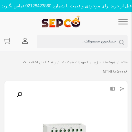
قبل از خرید برای موجودی و قیمت با شماره 02128423860 تماس بگیرید.
ورود به حسا
خانه
/
هوشمند سازی
/
تجهیزات هوشمند
/
رله ۸ کانال اشنایدر کد
MTN6805-0008