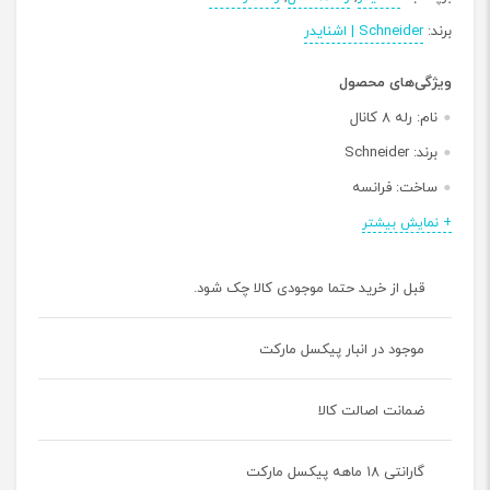
برند:
Schneider | اشنایدر
ویژگی‌های محصول
نام:
رله ۸ کانال
برند:
Schneider
ساخت:
فرانسه
پروتکل:
KNX
+ نمایش بیشتر
جنس بدنه:
ABS+PC
قبل از خرید حتما موجودی کالا چک شود.
تعداد کانال:
8
دمای کاری:
0 تا +55 درجه سانتی گراد
موجود در انبار پیکسل مارکت
رطوبت نسبی کاری:
5 .. 95%
ضمانت اصالت کالا
گارانتی ۱۸ ماهه پیکسل مارکت