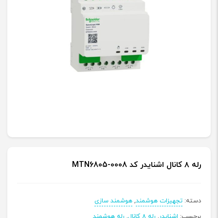
رله ۸ کانال اشنایدر کد MTN6805-0008
دسته:
تجهیزات هوشمند
,
هوشمند سازی
برچسب:
اشنایدر
,
رله 8 کانال
,
رله هوشمند