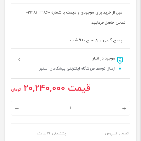
قبل از خرید برای موجودی و قیمت با شماره 02128423860
تماس حاصل فرمایید.
پاسخ گویی از 8 صبح تا 9 شب
موجود در انبار
ارسال توسط فروشگاه اینترنتی پیشگامان استور
قیمت
20,240,000
تومان
رله
۸
کانال
تحویل اکسپرس
پشتیبانی 24 ساعته
اشنایدر