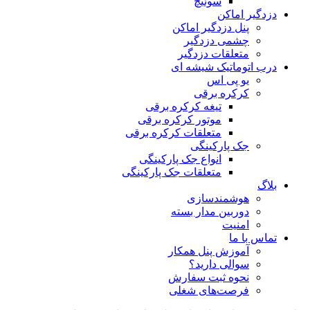
سوئیچ
دزدگیر اماکن
پنل دزدگیر اماکن
چشمی دزدگیر
متعلقات دزدگیر
درب اتوماتیک شیشه ای
یو پی اس
کرکره برقی
تیغه کرکره برقی
موتور کرکره برقی
متعلقات کرکره برقی
جک پارکینگی
انواع جک پارکینگی
متعلقات جک پارکینگی
بلاگ
هوشمندسازی
دوربین مدار بسته
امنیت
تماس با ما
آموزش پنل همکار
سوالی دارید؟
نحوه ثبت سفارش
فرصت‌های شغلی