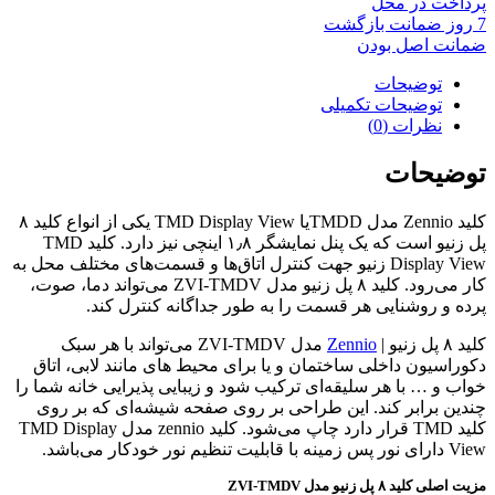
پرداخت در محل
7 روز ضمانت بازگشت
ضمانت اصل بودن
توضیحات
توضیحات تکمیلی
نظرات (0)
توضیحات
کلید Zennio مدل TMDDیا TMD Display View یکی از انواع کلید ۸
پل زنیو است که یک پنل نمایشگر ۱٫۸ اینچی نیز دارد. کلید TMD
Display View زنیو جهت کنترل اتاق‌ها و قسمت‌های مختلف محل به
کار می‌رود. کلید ۸ پل زنیو مدل ZVI-TMDV می‌تواند دما، صوت،
پرده و روشنایی هر قسمت را به طور جداگانه کنترل کند.
کلید ۸ پل زنیو |
Zennio
مدل ZVI-TMDV می‌تواند با هر سبک
دکوراسیون داخلی ساختمان و یا برای محیط های مانند لابی، اتاق
خواب و … با هر سلیقه‌ای ترکیب شود و زیبایی پذیرایی خانه شما را
چندین برابر کند. این طراحی بر روی صفحه شیشه‌ای که بر روی
کلید TMD قرار دارد چاپ می‌شود. کلید zennio مدل TMD Display
View دارای نور پس زمینه با قابلیت تنظیم نور خودکار می‌باشد.
مزیت اصلی کلید ۸ پل زنیو مدل ZVI-TMDV