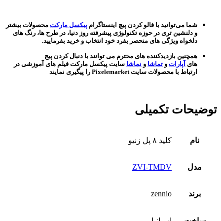
شما می‌توانید با فالو کردن پیچ اینستاگرام
پیکسل مارکت
محصولات بیشتر
و دلنشین تری در حوزه تکنولوژی پیشرفته روز دنیا، در طرح ها، رنگ های
دلخواه ویژگی های منحصر بفرد خود انتخاب و خرید بفرمایید.
همچنین بازدیدکننده های محترم می توانند با دنبال کردن پیج
های
آپارات
و
تماشا
و
نماشا
سایت پیکسل مارکت فیلم های آموزشی در
ارتباط با محصولات سایت Pixelemarket را پیگیری نمایند
توضیحات تکمیلی
نام
کلید ۸ پل زنیو
مدل
ZVI-TMDV
برند
zennio
ساخت
اسپانیا