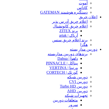
آموت
کاداس
دستگیره هوشمند GATEMAN
اعلان حریق
اعلام حریق آدرس پذیر
اعلام حریق کانونشنال
برند ZITEX
آریاک | ariak
برند اعلام حریق سنس
هگزا
دوربین مدار بسته
برندهای دوربین مداربسته
داهوا | Dahua
پیناکل | PINNACLE
ورتینا | VERTINA
کورتک | CORTECH
دوربین شبکه
دوربین CVI
دوربین Turbo HD
دوربین AHD
تجهیزات شبکه
متعلقات دوربین
سرور