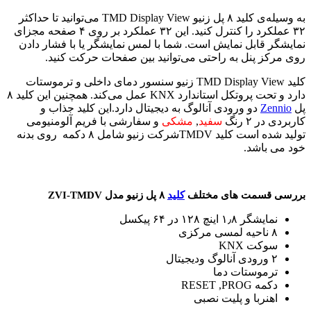
به وسیله‌ی کلید ۸ پل زنیو TMD Display View می‌توانید تا حداکثر
۳۲ عملکرد را کنترل کنید. این ۳۲ عملکرد بر روی ۴ صفحه مجزای
نمایشگر قابل نمایش است. شما با لمس نمایشگر یا با فشار دادن
روی مرکز پنل به راحتی می‌توانید بین صفحات حرکت کنید.
کلید TMD Display View زنیو سنسور دمای داخلی و ترموستات
دارد و تحت پروتکل استاندارد KNX عمل می‌کند. همچنین این کلید ۸
پل
Zennio
دو ورودی آنالوگ به دیجیتال دارد.این کلید جذاب و
کاربردی در ۲ رنگ
سفید
,
مشکی
و سفارشی با فریم آلومنیومی
تولید شده است کلید TMDVشرکت زنیو شامل ۸ دکمه روی بدنه
خود می باشد.
بررسی قسمت های مختلف
کلید
۸ پل زنیو مدل ZVI-TMDV
نمایشگر ۱٫۸ اینچ ۱۲۸ در ۶۴ پیکسل
۸ ناحیه لمسی مرکزی
سوکت KNX
۲ ورودی آنالوگ ودیجیتال
ترموستات دما
دکمه RESET ,PROG
اهنربا و پلیت نصبی