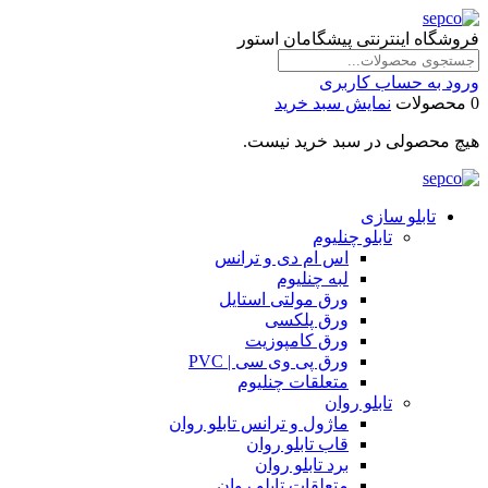
فروشگاه اینترنتی پیشگامان استور
ورود به حساب کاربری
0 محصولات
نمایش سبد خرید
هیچ محصولی در سبد خرید نیست.
تابلو سازی
تابلو چنلیوم
اس ام دی و ترانس
لبه چنلیوم
ورق مولتی استایل
ورق پلکسی
ورق کامپوزیت
ورق پی وی سی | PVC
متعلقات چنلیوم
تابلو روان
ماژول و ترانس تابلو روان
قاب تابلو روان
برد تابلو روان
متعلقات تابلو روان