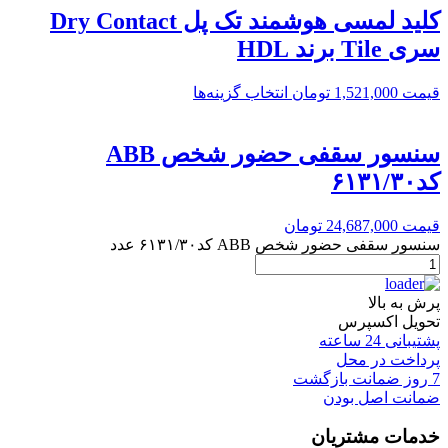
کلید لمسی هوشمند تک پل Dry Contact
سری Tile برند HDL
قیمت
1,521,000
تومان
انتخاب گزینه‌ها
سنسور سقفی حضور شخص ABB
کد۶۱۳۱/۳۰
قیمت
24,687,000
تومان
سنسور سقفی حضور شخص ABB کد۶۱۳۱/۳۰ عدد
پرش به بالا
تحویل اکسپرس
پشتیبانی 24 ساعته
پرداخت در محل
7 روز ضمانت بازگشت
ضمانت اصل بودن
خدمات مشتریان