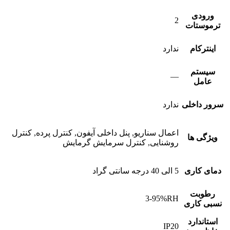
ورودی
2
ترموستات
اینترکام
ندارد
سیستم
—
عامل
سرور داخلی
ندارد
اعمال سناریو, پنل داخلی آیفون, کنترل پرده, کنترل
ویژگی ها
روشنایی, کنترل سرمایش گرمایش
دمای کاری
5 الی 40 درجه سانتی گراد
رطوبت
3-95%RH
نسبی کاری
استاندارد
IP20