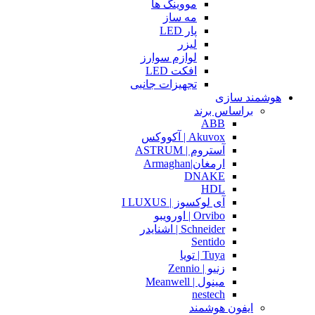
مووینگ ها
مه ساز
پار LED
لیزر
لوازم سوارز
افکت LED
تجهیزات جانبی
هوشمند سازی
براساس برند
ABB
Akuvox | آکووکس
آستروم | ASTRUM
ارمغان|Armaghan
DNAKE
HDL
آی لوکسوز | I LUXUS
Orvibo | اورویبو
Schneider | اشنایدر
Sentido
Tuya | تویا
زنیو | Zennio
مینول | Meanwell
nestech
ایفون هوشمند