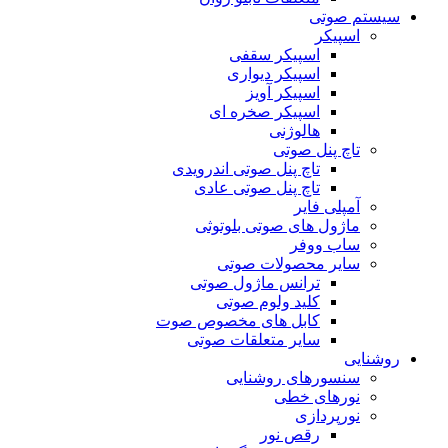
سیستم صوتی
اسپیکر
اسپیکر سقفی
اسپیکر دیواری
اسپیکر آویز
اسپیکر صخره ای
هالوژنی
تاچ پنل صوتی
تاچ پنل صوتی اندرویدی
تاچ پنل صوتی عادی
آمپلی فایر
ماژول های صوتی بلوتوثی
ساب ووفر
سایر محصولات صوتی
ترانس ماژول صوتی
کلید ولوم صوتی
کابل های مخصوص صوت
سایر متعلقات صوتی
روشنایی
سنسورهای روشنایی
نورهای خطی
نورپردازی
رقص نور