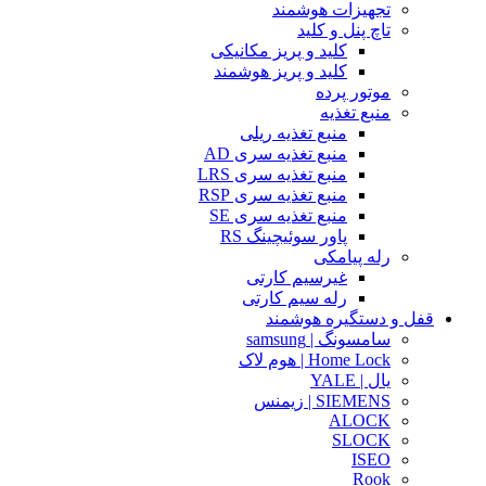
تجهیزات هوشمند
تاچ پنل و کلید
کلید و پریز مکانیکی
کلید و پریز هوشمند
موتور پرده
منبع تغذیه
منبع تغذیه ریلی
منبع تغذیه سری AD
منبع تغذیه سری LRS
منبع تغذیه سری RSP
منبع تغذیه سری SE
پاور سوئیچینگ RS
رله پیامکی
غیرسیم کارتی
رله سیم کارتی
قفل و دستگیره هوشمند
سامسونگ | samsung
Home Lock | هوم لاک
یال | YALE
SIEMENS | زیمنس
ALOCK
SLOCK
ISEO
Rook