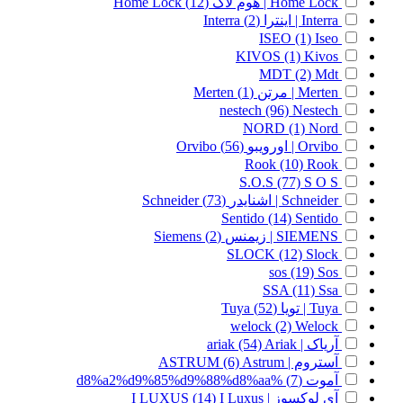
Home Lock | هوم لاک
(12)
Home Lock
Interra | اینترا
(2)
Interra
ISEO
(1)
Iseo
KIVOS
(1)
Kivos
MDT
(2)
Mdt
Merten | مرتن
(1)
Merten
nestech
(96)
Nestech
NORD
(1)
Nord
Orvibo | اورویبو
(56)
Orvibo
Rook
(10)
Rook
S.O.S
(77)
S O S
Schneider | اشنایدر
(73)
Schneider
Sentido
(14)
Sentido
SIEMENS | زیمنس
(2)
Siemens
SLOCK
(12)
Slock
sos
(19)
Sos
SSA
(11)
Ssa
Tuya | تویا
(52)
Tuya
welock
(2)
Welock
آریاک | ariak
Ariak
(54)
آستروم | ASTRUM
Astrum
(6)
آموت
(7)
%d8%a2%d9%85%d9%88%d8%aa
آی لوکسوز | I LUXUS
I Luxus
(14)