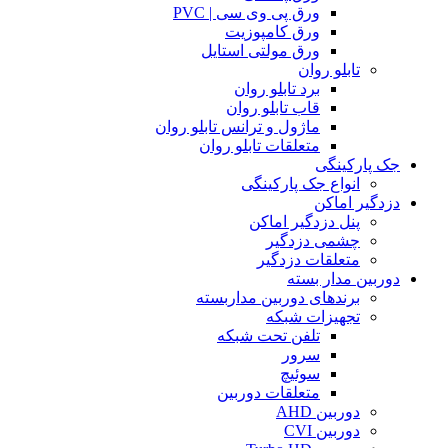
ورق پی وی سی | PVC
ورق کامپوزیت
ورق مولتی استایل
تابلو روان
برد تابلو روان
قاب تابلو روان
ماژول و ترانس تابلو روان
متعلقات تابلو روان
جک پارکینگی
انواع جک پارکینگی
دزدگیر اماکن
پنل دزدگیر اماکن
چشمی دزدگیر
متعلقات دزدگیر
دوربین مدار بسته
برندهای دوربین مداربسته
تجهیزات شبکه
تلفن تحت شبکه
سرور
سوئیچ
متعلقات دوربین
دوربین AHD
دوربین CVI