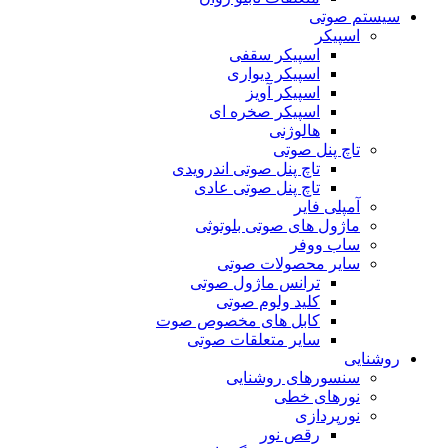
سیستم صوتی
اسپیکر
اسپیکر سقفی
اسپیکر دیواری
اسپیکر آویز
اسپیکر صخره ای
هالوژنی
تاچ پنل صوتی
تاچ پنل صوتی اندرویدی
تاچ پنل صوتی عادی
آمپلی فایر
ماژول های صوتی بلوتوثی
ساب ووفر
سایر محصولات صوتی
ترانس ماژول صوتی
کلید ولوم صوتی
کابل های مخصوص صوت
سایر متعلقات صوتی
روشنایی
سنسورهای روشنایی
نورهای خطی
نورپردازی
رقص نور