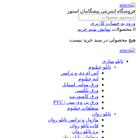
فروشگاه اینترنتی پیشگامان استور
ورود به حساب کاربری
0 محصولات
نمایش سبد خرید
هیچ محصولی در سبد خرید نیست.
تابلو سازی
تابلو چنلیوم
اس ام دی و ترانس
لبه چنلیوم
ورق مولتی استایل
ورق پلکسی
ورق کامپوزیت
ورق پی وی سی | PVC
متعلقات چنلیوم
تابلو روان
ماژول و ترانس تابلو روان
قاب تابلو روان
برد تابلو روان
متعلقات تابلو روان