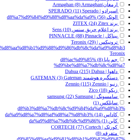
ارمغان|Armaghan
Armaghan
(8)
اسپرادو | SPERADO
Sperado
(11)
الوتک
(56)
%d8%a7%d9%84%d9%88%d8%aa%da%a9
برند ZITEX
Zitex
(24)
برند اعلام حریق سنس
(10)
Sens
پیناکل | PINNACLE
Pinnacle
(88)
ترونیکس | Teronix
(29)
%d8%aa%d8%b1%d9%88%d9%86%db%8c%da%a9%d8%b3
Teronix
جم پایا
(8)
%d8%ac%d9%85
%d9%be%d8%a7%db%8c%d8%a7
داهوا | Dahua
Dahua
(215)
دستگیره هوشمند GATEMAN
Gateman
(3)
زنیو | Zennio
Zennio
(115)
زیکو
(18)
Zico
سامسونگ | samsung
Samsung
(22)
سایلکس
(1)
%d8%b3%d8%a7%db%8c%d9%84%da%a9%d8%b3
کاداس
(14)
%da%a9%d8%a7%d8%af%d8%a7%d8%b3
کاین
(1)
%da%a9%d8%a7%db%8c%d9%86
کورتک | CORTECH
Cortech
(77)
متفرقه
(8)
%d9%85%d8%aa%d9%81%d8%b1%d9%82%d9%87