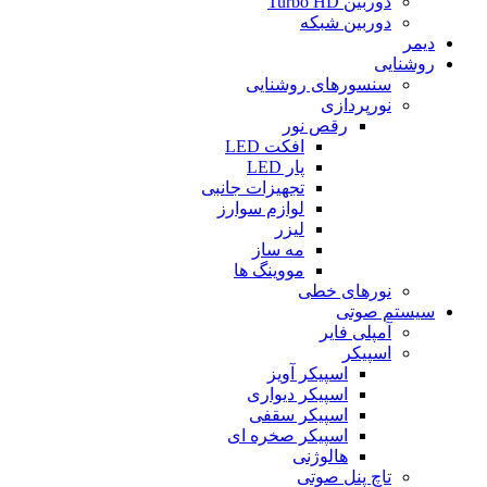
دوربین Turbo HD
دوربین شبکه
دیمر
روشنایی
سنسورهای روشنایی
نورپردازی
رقص نور
افکت LED
پار LED
تجهیزات جانبی
لوازم سوارز
لیزر
مه ساز
مووینگ ها
نورهای خطی
سیستم صوتی
آمپلی فایر
اسپیکر
اسپیکر آویز
اسپیکر دیواری
اسپیکر سقفی
اسپیکر صخره ای
هالوژنی
تاچ پنل صوتی