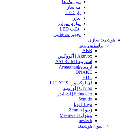
مووینگ ها
مه ساز
پار LED
لیزر
لوازم سوارز
افکت LED
تجهیزات جانبی
هوشمند سازی
براساس برند
ABB
Akuvox | آکووکس
آستروم | ASTRUM
ارمغان|Armaghan
DNAKE
HDL
آی لوکسوز | I LUXUS
Orvibo | اورویبو
Schneider | اشنایدر
Sentido
Tuya | تویا
زنیو | Zennio
مینول | Meanwell
nestech
ایفون هوشمند