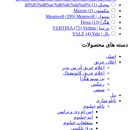
مجیک
(1)
%d9%85%d8%ac%db%8c%da%a9
مکسون
(2)
Maxon
مینول | Meanwell
Meanwell
(299)
هگزا
(13)
Hexa
ورتینا | VERTINA
Vertina
(75)
یال | YALE
Yale
(4)
دسته های محصولات
اصلی
اعلان حریق
اعلام حریق آدرس پذیر
اعلام حریق کانونشنال
بی سیم هگزا
زیتکس
سنس
پنل
تابلو سازی
تابلو چنلیوم
اس ام دی و ترانس
لبه چنلیوم
متعلقات چنلیوم
ورق پلکسی