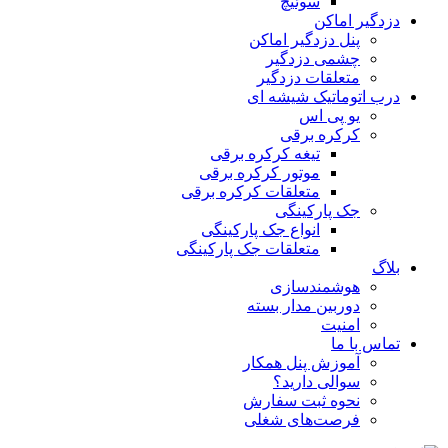
سوئیچ
دزدگیر اماکن
پنل دزدگیر اماکن
چشمی دزدگیر
متعلقات دزدگیر
درب اتوماتیک شیشه ای
یو پی اس
کرکره برقی
تیغه کرکره برقی
موتور کرکره برقی
متعلقات کرکره برقی
جک پارکینگی
انواع جک پارکینگی
متعلقات جک پارکینگی
بلاگ
هوشمندسازی
دوربین مدار بسته
امنیت
تماس با ما
آموزش پنل همکار
سوالی دارید؟
نحوه ثبت سفارش
فرصت‌های شغلی