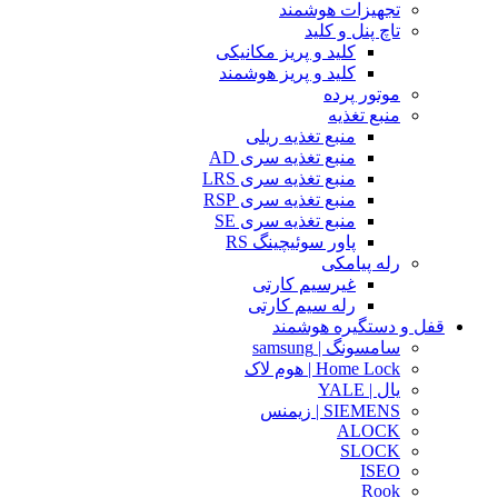
تجهیزات هوشمند
تاچ پنل و کلید
کلید و پریز مکانیکی
کلید و پریز هوشمند
موتور پرده
منبع تغذیه
منبع تغذیه ریلی
منبع تغذیه سری AD
منبع تغذیه سری LRS
منبع تغذیه سری RSP
منبع تغذیه سری SE
پاور سوئیچینگ RS
رله پیامکی
غیرسیم کارتی
رله سیم کارتی
قفل و دستگیره هوشمند
سامسونگ | samsung
Home Lock | هوم لاک
یال | YALE
SIEMENS | زیمنس
ALOCK
SLOCK
ISEO
Rook