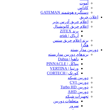
آموت
کاداس
دستگیره هوشمند GATEMAN
اعلان حریق
اعلام حریق آدرس پذیر
اعلام حریق کانونشنال
برند ZITEX
آریاک | ariak
برند اعلام حریق سنس
هگزا
دوربین مدار بسته
برندهای دوربین مداربسته
داهوا | Dahua
پیناکل | PINNACLE
ورتینا | VERTINA
کورتک | CORTECH
دوربین شبکه
دوربین CVI
دوربین Turbo HD
دوربین AHD
تجهیزات شبکه
متعلقات دوربین
سرور