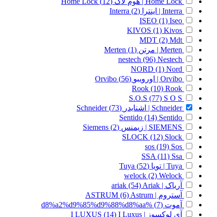
Home Lock | هوم لاک
(12)
Home Lock
Interra | اینترا
(2)
Interra
ISEO
(1)
Iseo
KIVOS
(1)
Kivos
MDT
(2)
Mdt
Merten | مرتن
(1)
Merten
nestech
(96)
Nestech
NORD
(1)
Nord
Orvibo | اورویبو
(56)
Orvibo
Rook
(10)
Rook
S.O.S
(77)
S O S
Schneider | اشنایدر
(73)
Schneider
Sentido
(14)
Sentido
SIEMENS | زیمنس
(2)
Siemens
SLOCK
(12)
Slock
sos
(19)
Sos
SSA
(11)
Ssa
Tuya | تویا
(52)
Tuya
welock
(2)
Welock
آریاک | ariak
Ariak
(54)
آستروم | ASTRUM
Astrum
(6)
آموت
(7)
%d8%a2%d9%85%d9%88%d8%aa
آی لوکسوز | I LUXUS
I Luxus
(14)