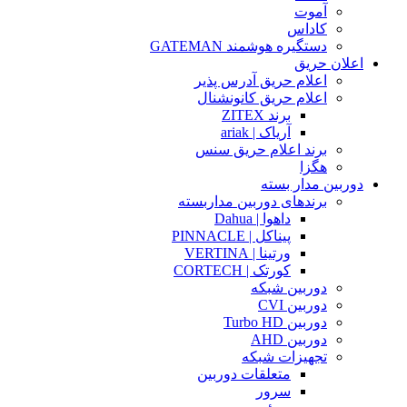
آموت
کاداس
دستگیره هوشمند GATEMAN
اعلان حریق
اعلام حریق آدرس پذیر
اعلام حریق کانونشنال
برند ZITEX
آریاک | ariak
برند اعلام حریق سنس
هگزا
دوربین مدار بسته
برندهای دوربین مداربسته
داهوا | Dahua
پیناکل | PINNACLE
ورتینا | VERTINA
کورتک | CORTECH
دوربین شبکه
دوربین CVI
دوربین Turbo HD
دوربین AHD
تجهیزات شبکه
متعلقات دوربین
سرور