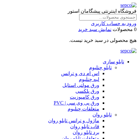
فروشگاه اینترنتی پیشگامان استور
ورود به حساب کاربری
0 محصولات
نمایش سبد خرید
هیچ محصولی در سبد خرید نیست.
تابلو سازی
تابلو چنلیوم
اس ام دی و ترانس
لبه چنلیوم
ورق مولتی استایل
ورق پلکسی
ورق کامپوزیت
ورق پی وی سی | PVC
متعلقات چنلیوم
تابلو روان
ماژول و ترانس تابلو روان
قاب تابلو روان
برد تابلو روان
متعلقات تابلو روان