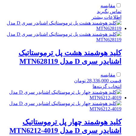
مقایسه
تماس بگیرید
اطلاعات بیشتر
کلید هوشمند هشت پل ترموستاتیک
اشنایدر سری D مدل MTN628119
مقایسه
قیمت
28,336,000
تومان
انتخاب گزینه‌ها
کلید هوشمند چهار پل ترموستاتیک
اشنایدر سری D مدل MTN6212-4019