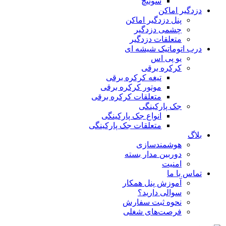
سوئیچ
دزدگیر اماکن
پنل دزدگیر اماکن
چشمی دزدگیر
متعلقات دزدگیر
درب اتوماتیک شیشه ای
یو پی اس
کرکره برقی
تیغه کرکره برقی
موتور کرکره برقی
متعلقات کرکره برقی
جک پارکینگی
انواع جک پارکینگی
متعلقات جک پارکینگی
بلاگ
هوشمندسازی
دوربین مدار بسته
امنیت
تماس با ما
آموزش پنل همکار
سوالی دارید؟
نحوه ثبت سفارش
فرصت‌های شغلی