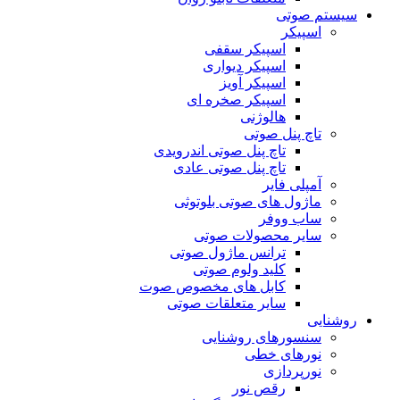
سیستم صوتی
اسپیکر
اسپیکر سقفی
اسپیکر دیواری
اسپیکر آویز
اسپیکر صخره ای
هالوژنی
تاچ پنل صوتی
تاچ پنل صوتی اندرویدی
تاچ پنل صوتی عادی
آمپلی فایر
ماژول های صوتی بلوتوثی
ساب ووفر
سایر محصولات صوتی
ترانس ماژول صوتی
کلید ولوم صوتی
کابل های مخصوص صوت
سایر متعلقات صوتی
روشنایی
سنسورهای روشنایی
نورهای خطی
نورپردازی
رقص نور