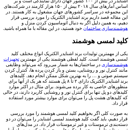
اشنایدر در بیش از ۱۰۰ کشور جهان دارای نمایندگی است و بر
اساس آمارهای سال ۲۰۱۸ بیش از ۱۵۰ هزار کارمند در شرکت‌های
این مجموعه در سراسر کشورهای جهان مشغول به کار هستند. در
این مقاله قصد داریم برند اشنایدر الکتریک را مورد بررسی قرار
دهیم، به همین دلیل اگر به دنبال اتوماسیون کردن منزل و
هوشمندسازی ساختمان
خود هستید، در این مقاله با ما همراه باشید.
کلید لمسی هوشمند
یکی از مهمترین تولیدات برند اشنایدر الکتریک انواع مختلف کلید
لمسی هوشمند است. کلید لفظی هوشمند یکی از مهمترین
تجهیزات
هوشمندسازی
در ساختمان‌ها به شمار می‌رود که می‌تواند وظایفی
مانند کنترل نور و روشنایی، بستن و باز کردن پرده ها، کنترل کردن
سیستم صوتی و … را به بهترین شکل ممکن انجام دهد. کلیدهای
برند اشنایدر الکتریک دارای ۲ تا ۸ پل هستند که هر یک از آنها برای
منظورهای خاصی به کار برده می‌شوند. برای مثال در اکثر موارد
کلیدهای دو پل تنها برای کنترل نور و روشنایی کاربرد دارند، در حالی
که کلیدهای هشت پل را می‌توان برای موارد بیشتر مورد استفاده
قرار داد‌.
به صورت کلی اگر بخواهیم کلید لمسی هوشمند را مورد بررسی
قرار دهیم، باید گفت کلید هوشمند لمسی اشنایدر را می‌توان در دو
دسته‌بندی ترموستات و غیر ترموستات قرار داد. در مدل‌های
ترموستات دار این محصول دکمه‌هایی وجود دارد که به وسیله آنها