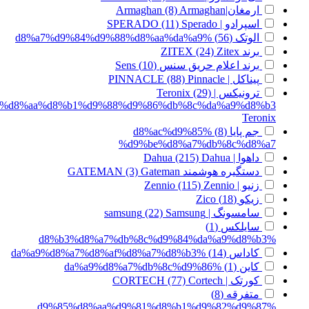
ارمغان|Armaghan
Armaghan
(8)
اسپرادو | SPERADO
Sperado
(11)
الوتک
(56)
%d8%a7%d9%84%d9%88%d8%aa%da%a9
برند ZITEX
Zitex
(24)
برند اعلام حریق سنس
(10)
Sens
پیناکل | PINNACLE
Pinnacle
(88)
ترونیکس | Teronix
(29)
%d8%aa%d8%b1%d9%88%d9%86%db%8c%da%a9%d8%b3
Teronix
جم پایا
(8)
%d8%ac%d9%85
%d9%be%d8%a7%db%8c%d8%a7
داهوا | Dahua
Dahua
(215)
دستگیره هوشمند GATEMAN
Gateman
(3)
زنیو | Zennio
Zennio
(115)
زیکو
(18)
Zico
سامسونگ | samsung
Samsung
(22)
سایلکس
(1)
%d8%b3%d8%a7%db%8c%d9%84%da%a9%d8%b3
کاداس
(14)
%da%a9%d8%a7%d8%af%d8%a7%d8%b3
کاین
(1)
%da%a9%d8%a7%db%8c%d9%86
کورتک | CORTECH
Cortech
(77)
متفرقه
(8)
%d9%85%d8%aa%d9%81%d8%b1%d9%82%d9%87