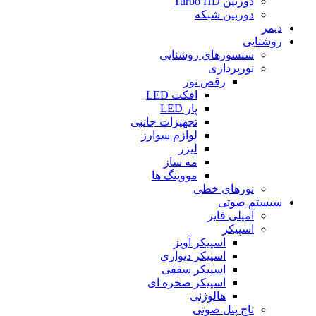
دوربین Turbo HD
دوربین شبکه
دیمر
روشنایی
سنسورهای روشنایی
نورپردازی
رقص نور
افکت LED
پار LED
تجهیزات جانبی
لوازم سوارز
لیزر
مه ساز
مووینگ ها
نورهای خطی
سیستم صوتی
آمپلی فایر
اسپیکر
اسپیکر آویز
اسپیکر دیواری
اسپیکر سقفی
اسپیکر صخره ای
هالوژنی
تاچ پنل صوتی