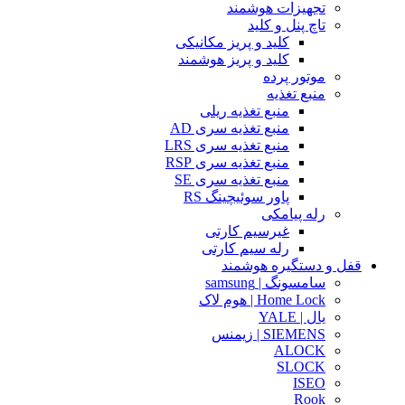
تجهیزات هوشمند
تاچ پنل و کلید
کلید و پریز مکانیکی
کلید و پریز هوشمند
موتور پرده
منبع تغذیه
منبع تغذیه ریلی
منبع تغذیه سری AD
منبع تغذیه سری LRS
منبع تغذیه سری RSP
منبع تغذیه سری SE
پاور سوئیچینگ RS
رله پیامکی
غیرسیم کارتی
رله سیم کارتی
قفل و دستگیره هوشمند
سامسونگ | samsung
Home Lock | هوم لاک
یال | YALE
SIEMENS | زیمنس
ALOCK
SLOCK
ISEO
Rook