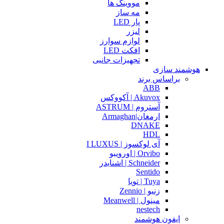
مووینگ ها
مه ساز
پار LED
لیزر
لوازم سوارز
افکت LED
تجهیزات جانبی
هوشمند سازی
براساس برند
ABB
Akuvox | آکووکس
آستروم | ASTRUM
ارمغان|Armaghan
DNAKE
HDL
آی لوکسوز | I LUXUS
Orvibo | اورویبو
Schneider | اشنایدر
Sentido
Tuya | تویا
زنیو | Zennio
مینول | Meanwell
nestech
ایفون هوشمند