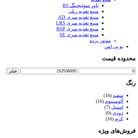
پاور سوئیچینگ RS
منبع تغذیه ریلی
منبع تغذیه سری AD
منبع تغذیه سری LRS
منبع تغذیه سری RSP
منبع تغذیه سری SE
موتور پرده
یو پی اس
محدوده قیمت
فیلتر
رنگ
سفید
(16)
آلومینیوم
(16)
استیل
(7)
دودی
(9)
کرم
(16)
فروش‌های ویژه