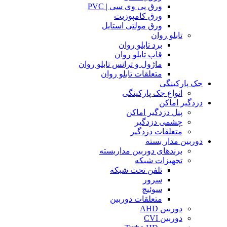
ورق پی وی سی | PVC
ورق کامپوزیت
ورق مولتی استایل
تابلو روان
برد تابلو روان
قاب تابلو روان
ماژول و ترانس تابلو روان
متعلقات تابلو روان
جک پارکینگی
انواع جک پارکینگی
دزدگیر اماکن
پنل دزدگیر اماکن
چشمی دزدگیر
متعلقات دزدگیر
دوربین مدار بسته
برندهای دوربین مداربسته
تجهیزات شبکه
تلفن تحت شبکه
سرور
سوئیچ
متعلقات دوربین
دوربین AHD
دوربین CVI