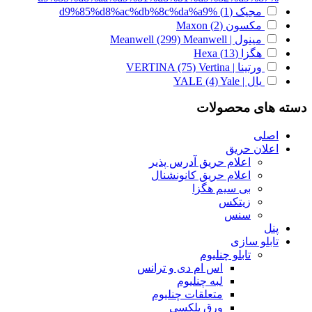
مجیک
(1)
%d9%85%d8%ac%db%8c%da%a9
مکسون
(2)
Maxon
مینول | Meanwell
Meanwell
(299)
هگزا
(13)
Hexa
ورتینا | VERTINA
Vertina
(75)
یال | YALE
Yale
(4)
دسته های محصولات
اصلی
اعلان حریق
اعلام حریق آدرس پذیر
اعلام حریق کانونشنال
بی سیم هگزا
زیتکس
سنس
پنل
تابلو سازی
تابلو چنلیوم
اس ام دی و ترانس
لبه چنلیوم
متعلقات چنلیوم
ورق پلکسی