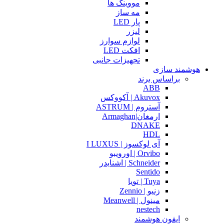
مووینگ ها
مه ساز
پار LED
لیزر
لوازم سوارز
افکت LED
تجهیزات جانبی
هوشمند سازی
براساس برند
ABB
Akuvox | آکووکس
آستروم | ASTRUM
ارمغان|Armaghan
DNAKE
HDL
آی لوکسوز | I LUXUS
Orvibo | اورویبو
Schneider | اشنایدر
Sentido
Tuya | تویا
زنیو | Zennio
مینول | Meanwell
nestech
ایفون هوشمند