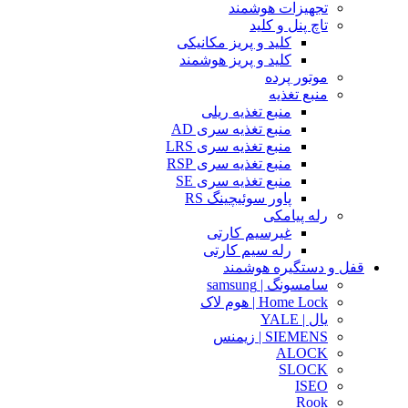
تجهیزات هوشمند
تاچ پنل و کلید
کلید و پریز مکانیکی
کلید و پریز هوشمند
موتور پرده
منبع تغذیه
منبع تغذیه ریلی
منبع تغذیه سری AD
منبع تغذیه سری LRS
منبع تغذیه سری RSP
منبع تغذیه سری SE
پاور سوئیچینگ RS
رله پیامکی
غیرسیم کارتی
رله سیم کارتی
قفل و دستگیره هوشمند
سامسونگ | samsung
Home Lock | هوم لاک
یال | YALE
SIEMENS | زیمنس
ALOCK
SLOCK
ISEO
Rook