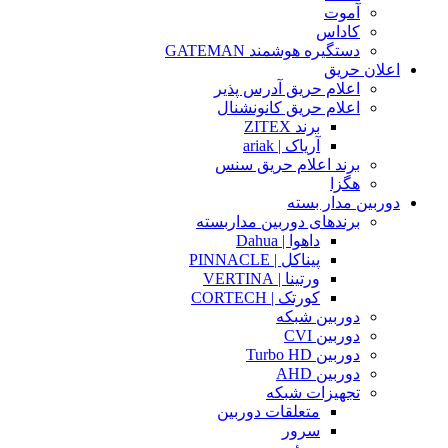
آموت
کاداس
دستگیره هوشمند GATEMAN
اعلان حریق
اعلام حریق آدرس پذیر
اعلام حریق کانونشنال
برند ZITEX
آریاک | ariak
برند اعلام حریق سنس
هگزا
دوربین مدار بسته
برندهای دوربین مداربسته
داهوا | Dahua
پیناکل | PINNACLE
ورتینا | VERTINA
کورتک | CORTECH
دوربین شبکه
دوربین CVI
دوربین Turbo HD
دوربین AHD
تجهیزات شبکه
متعلقات دوربین
سرور