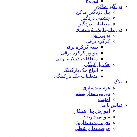
سوئیچ
دزدگیر اماکن
پنل دزدگیر اماکن
چشمی دزدگیر
متعلقات دزدگیر
درب اتوماتیک شیشه ای
یو پی اس
کرکره برقی
تیغه کرکره برقی
موتور کرکره برقی
متعلقات کرکره برقی
جک پارکینگی
انواع جک پارکینگی
متعلقات جک پارکینگی
بلاگ
هوشمندسازی
دوربین مدار بسته
امنیت
تماس با ما
آموزش پنل همکار
سوالی دارید؟
نحوه ثبت سفارش
فرصت‌های شغلی