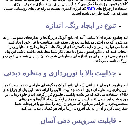
کاهش قبض برق شما کمک می کند. این پنل برای بهینه سازی مصرف انرژی با
استفاده از چراغ های
SMD
که انرژی کمتری نسبت به راه حل های روشنایی سنتی
مصرف می کنند، طراحی شده است.
تنوع در ایجاد رنگ، اندازه
لبه چنلیوم نقره ای ۷ سانتی آینه ای پانچ آلوتک در رنگ‌ها و اندازه‌های متنوعی ارائه
می‌شود، که به راحتی می‌توانید یک پنل سفارشی متناسب با نیاز خود ایجاد کنید.
شما می توانید از میان طیف گسترده ای از رنگ ها، الگوها و طرح ها، تابلویی را
انتخاب کنید که با دکوراسیون منزل یا محل کار شما مطابقت داشته باشد. این پنل
همچنین می تواند برای هر اندازه ای سفارشی شود که آن را برای فضاهای کوچک و
بزرگ مناسب می کند.
جذابیت بالا با نورپردازی و منظره دیدنی
لبه چنلیوم نقره ای ۷ سانتی آینه ای پانچ آلوتک به گونه ای طراحی شده است که با
نورپردازی و منظره ای فوق العاده جذابیت بالایی را ارائه دهد. این پنل از چراغ های
SMD استفاده می کند که در پشت پلکسی چلنیوم قرار گرفته اند و جلوه زیبایی در
روز و شب ایجاد می کنند. این پنل همچنین امکان ایجاد الگوها و طرح‌های
منحصربه‌فرد را فراهم می‌آورد که می‌توان آن‌ها را مطابق با ترجیحات شما
سفارشی کرد و آن را به یک افزودنی زیبا برای هر فضایی تبدیل می‌کند.
قابلیت سرویس دهی آسان