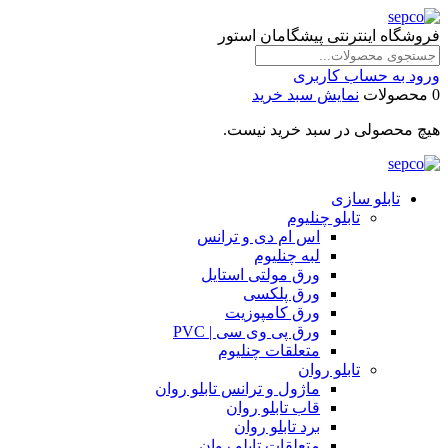
فروشگاه اینترنتی پیشگامان استور
ورود به حساب کاربری
0 محصولات
نمایش سبد خرید
هیچ محصولی در سبد خرید نیست.
تابلو سازی
تابلو چنلیوم
اس ام دی و ترانس
لبه چنلیوم
ورق مولتی استایل
ورق پلکسی
ورق کامپوزیت
ورق پی وی سی | PVC
متعلقات چنلیوم
تابلو روان
ماژول و ترانس تابلو روان
قاب تابلو روان
برد تابلو روان
متعلقات تابلو روان