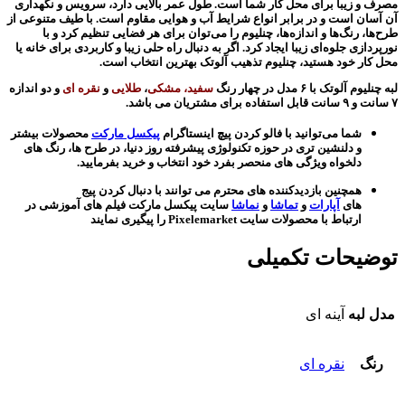
مصرف و زیبا برای محل کار شما است. طول عمر بالایی دارد، سرویس و نگهداری
آن آسان است و در برابر انواع شرایط آب و هوایی مقاوم است. با طیف متنوعی از
طرح‌ها، رنگ‌ها و اندازه‌ها، چنلیوم را می‌توان برای هر فضایی تنظیم کرد و با
نورپردازی جلوه‌ای زیبا ایجاد کرد. اگر به دنبال راه حلی زیبا و کاربردی برای خانه یا
محل کار خود هستید، چنلیوم تذهیب آلوتک بهترین انتخاب است.
لبه چنلیوم آلوتک با ۶ مدل در چهار رنگ
سفید، مشکی
،
طلایی
و
نقره ای
و دو اندازه
۷ سانت و ۹ سانت قابل استفاده برای مشتریان می باشد.
شما می‌توانید با فالو کردن پیچ اینستاگرام
پیکسل مارکت
محصولات بیشتر
و دلنشین تری در حوزه تکنولوژی پیشرفته روز دنیا، در طرح ها، رنگ های
دلخواه ویژگی های منحصر بفرد خود انتخاب و خرید بفرمایید.
همچنین بازدیدکننده های محترم می توانند با دنبال کردن پیج
های
آپارات
و
تماشا
و
نماشا
سایت پیکسل مارکت فیلم های آموزشی در
ارتباط با محصولات سایت Pixelemarket را پیگیری نمایند
توضیحات تکمیلی
مدل لبه
آینه ای
رنگ
نقره ای