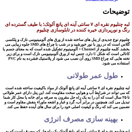
توضیحات
لبه چنلیوم نقره ای ۷ سانتی آینه ای پانچ آلوتک؛ با طیف گسترده ای
رنگ و نورپردازی خیره کننده در تابلوسازی چنلیوم
چلنیوم نوع جدیدی از پنل های ساخته شده از ورق های آلومینیومی نازک و پلکسی
گلاس است که در روز با نور خورشید و در شب با چراغ های SMD جلوه زیبایی می
بخشد. کلمه چلنیوم از Channel + آلومینیوم تشکیل شده است که به معنای جسم یا
کانالی است که شکل U دارد. جنس لبه از ورق آلومینیومی نازک است و برای زیر
تخته هایی که چراغ SMD روی آن نصب می شود از پلاستیک فشرده به نام PVC
استفاده می شود.
طول عمر طولانی
لبه چنلیوم نقره ای ۷ سانتی آینه ای پانچ آلوتک از مواد باکیفیت ساخته شده است
که می تواند در شرایط آب و هوایی سخت مقاومت کند. این پنل دارای عمر طولانی
تا ۲۵ سال است که آن را به یک راه حل مقرون به صرفه برای خانه یا محل کار شما
تبدیل می کند. همچنین در برابر آب، گرد و غبار و اشعه ماوراء بنفش مقاوم است و
تضمین می کند که رنگ و کیفیت اصلی خود را برای سال های آینده حفظ می کند.
بهینه سازی مصرف انرژی
لبه چنلیوم نقره ای ۷ سانتی آینه ای پانچ آلوتک یک راه حل کم مصرف است که به