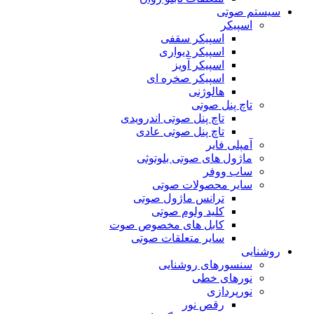
سیستم صوتی
اسپیکر
اسپیکر سقفی
اسپیکر دیواری
اسپیکر آویز
اسپیکر صخره ای
هالوژنی
تاچ پنل صوتی
تاچ پنل صوتی اندرویدی
تاچ پنل صوتی عادی
آمپلی فایر
ماژول های صوتی بلوتوثی
ساب ووفر
سایر محصولات صوتی
ترانس ماژول صوتی
کلید ولوم صوتی
کابل های مخصوص صوت
سایر متعلقات صوتی
روشنایی
سنسورهای روشنایی
نورهای خطی
نورپردازی
رقص نور