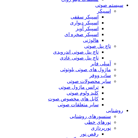
سیستم صوتی
اسپیکر
اسپیکر سقفی
اسپیکر دیواری
اسپیکر آویز
اسپیکر صخره ای
هالوژنی
تاچ پنل صوتی
تاچ پنل صوتی اندرویدی
تاچ پنل صوتی عادی
آمپلی فایر
ماژول های صوتی بلوتوثی
ساب ووفر
سایر محصولات صوتی
ترانس ماژول صوتی
کلید ولوم صوتی
کابل های مخصوص صوت
سایر متعلقات صوتی
روشنایی
سنسورهای روشنایی
نورهای خطی
نورپردازی
رقص نور