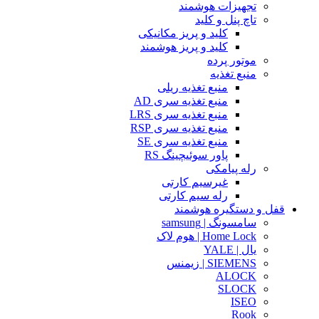
تجهیزات هوشمند
تاچ پنل و کلید
کلید و پریز مکانیکی
کلید و پریز هوشمند
موتور پرده
منبع تغذیه
منبع تغذیه ریلی
منبع تغذیه سری AD
منبع تغذیه سری LRS
منبع تغذیه سری RSP
منبع تغذیه سری SE
پاور سوئیچینگ RS
رله پیامکی
غیرسیم کارتی
رله سیم کارتی
قفل و دستگیره هوشمند
سامسونگ | samsung
Home Lock | هوم لاک
یال | YALE
SIEMENS | زیمنس
ALOCK
SLOCK
ISEO
Rook