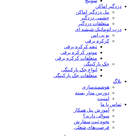
سوئیچ
دزدگیر اماکن
پنل دزدگیر اماکن
چشمی دزدگیر
متعلقات دزدگیر
درب اتوماتیک شیشه ای
یو پی اس
کرکره برقی
تیغه کرکره برقی
موتور کرکره برقی
متعلقات کرکره برقی
جک پارکینگی
انواع جک پارکینگی
متعلقات جک پارکینگی
بلاگ
هوشمندسازی
دوربین مدار بسته
امنیت
تماس با ما
آموزش پنل همکار
سوالی دارید؟
نحوه ثبت سفارش
فرصت‌های شغلی