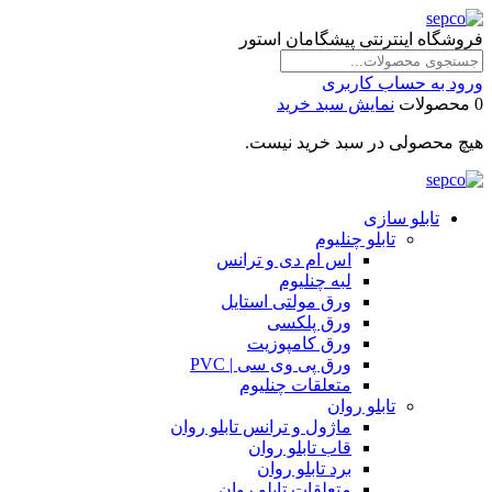
فروشگاه اینترنتی پیشگامان استور
ورود به حساب کاربری
0 محصولات
نمایش سبد خرید
هیچ محصولی در سبد خرید نیست.
تابلو سازی
تابلو چنلیوم
اس ام دی و ترانس
لبه چنلیوم
ورق مولتی استایل
ورق پلکسی
ورق کامپوزیت
ورق پی وی سی | PVC
متعلقات چنلیوم
تابلو روان
ماژول و ترانس تابلو روان
قاب تابلو روان
برد تابلو روان
متعلقات تابلو روان