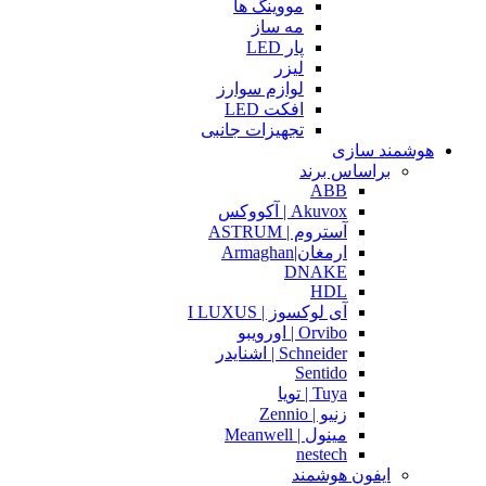
مووینگ ها
مه ساز
پار LED
لیزر
لوازم سوارز
افکت LED
تجهیزات جانبی
هوشمند سازی
براساس برند
ABB
Akuvox | آکووکس
آستروم | ASTRUM
ارمغان|Armaghan
DNAKE
HDL
آی لوکسوز | I LUXUS
Orvibo | اورویبو
Schneider | اشنایدر
Sentido
Tuya | تویا
زنیو | Zennio
مینول | Meanwell
nestech
ایفون هوشمند