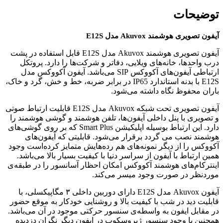
توضیحات
آیفون تصویری هوشمند Akuvox مدل E12S
آیفون تصویری هوشمند Akuvox مدل E12S قابل استفاده در پشت
درب واحد‌ها، خانه‌های ویلایی، دفاتر و شرکت‌ها را دارد. پروتکل
ارتباطی آیفون‌های آکووکس SIP می‌باشد. آیفون آکووکس مدل
E12S با بدنه استاندارد IP65 در برابر ضربه، خط و خش، گرد و خاک،
باران محفوظ نگاه داشته می‌شود.
آیفون‌ تصویری تحت شبکه Akuvox مدل E12S قابلیت ارتباط صوتی
و تصویری با پنل داخلی آیفون‌ها، تلفن هوشمند و گوشی هوشمند را
دارد. این ارتباط بوسیله اپلیکیشن Smart Plus که بر روی گوشی‌های
هوشمند نصب می گردد برقرار می‌شود. قابلیتی که آیفون‌های
آکووکس را از دیگر نمونه‌های هم رده‌هایش متمایز کرده‌است وجود
همین ارتباط با آیفون از سراسر دنیا با کیفیت بسیار بالا می‌باشد.
اینترکام‌های هوشمند آکووکس امکان احظار آسانسور را در طبقه‌ی
موردنظر در صورت وجود میسر می‌کند.
آیفون Akuvox مدل E12S دارای دوربین داخلی ۳ مگاپیکسلی، با
قابلیت دید در شب با کیفیت بالا و روشنایی خودکار به موقع حضور
در مقابل ایفون به واسطه‌ی سنسور حرکتی موجود در آن می‌باشد.
همچنین با وجود سنسور ژیروسکوپ در ایفون دیگر نگران دزدیده