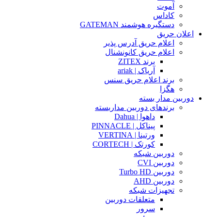
آموت
کاداس
دستگیره هوشمند GATEMAN
اعلان حریق
اعلام حریق آدرس پذیر
اعلام حریق کانونشنال
برند ZITEX
آریاک | ariak
برند اعلام حریق سنس
هگزا
دوربین مدار بسته
برندهای دوربین مداربسته
داهوا | Dahua
پیناکل | PINNACLE
ورتینا | VERTINA
کورتک | CORTECH
دوربین شبکه
دوربین CVI
دوربین Turbo HD
دوربین AHD
تجهیزات شبکه
متعلقات دوربین
سرور