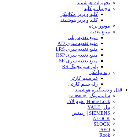
تجهیزات هوشمند
تاچ پنل و کلید
کلید و پریز مکانیکی
کلید و پریز هوشمند
موتور پرده
منبع تغذیه
منبع تغذیه ریلی
منبع تغذیه سری AD
منبع تغذیه سری LRS
منبع تغذیه سری RSP
منبع تغذیه سری SE
پاور سوئیچینگ RS
رله پیامکی
غیرسیم کارتی
رله سیم کارتی
قفل و دستگیره هوشمند
سامسونگ | samsung
Home Lock | هوم لاک
یال | YALE
SIEMENS | زیمنس
ALOCK
SLOCK
ISEO
Rook