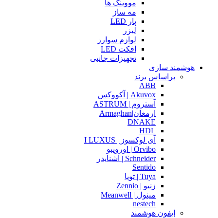
مووینگ ها
مه ساز
پار LED
لیزر
لوازم سوارز
افکت LED
تجهیزات جانبی
هوشمند سازی
براساس برند
ABB
Akuvox | آکووکس
آستروم | ASTRUM
ارمغان|Armaghan
DNAKE
HDL
آی لوکسوز | I LUXUS
Orvibo | اورویبو
Schneider | اشنایدر
Sentido
Tuya | تویا
زنیو | Zennio
مینول | Meanwell
nestech
ایفون هوشمند