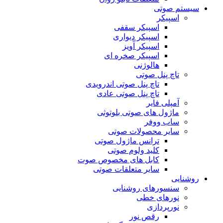
سیستم صوتی
اسپیکر
اسپیکر سقفی
اسپیکر دیواری
اسپیکر آویز
اسپیکر صخره ای
هالوژنی
تاچ پنل صوتی
تاچ پنل صوتی اندرویدی
تاچ پنل صوتی عادی
آمپلی فایر
ماژول های صوتی بلوتوثی
ساب ووفر
سایر محصولات صوتی
ترانس ماژول صوتی
کلید ولوم صوتی
کابل های مخصوص صوت
سایر متعلقات صوتی
روشنایی
سنسورهای روشنایی
نورهای خطی
نورپردازی
رقص نور