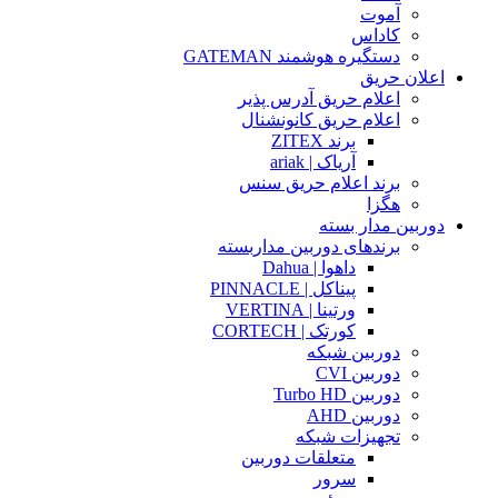
آموت
کاداس
دستگیره هوشمند GATEMAN
اعلان حریق
اعلام حریق آدرس پذیر
اعلام حریق کانونشنال
برند ZITEX
آریاک | ariak
برند اعلام حریق سنس
هگزا
دوربین مدار بسته
برندهای دوربین مداربسته
داهوا | Dahua
پیناکل | PINNACLE
ورتینا | VERTINA
کورتک | CORTECH
دوربین شبکه
دوربین CVI
دوربین Turbo HD
دوربین AHD
تجهیزات شبکه
متعلقات دوربین
سرور