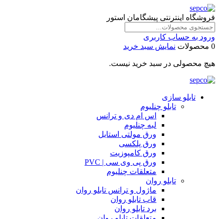
فروشگاه اینترنتی پیشگامان استور
ورود به حساب کاربری
0 محصولات
نمایش سبد خرید
هیچ محصولی در سبد خرید نیست.
تابلو سازی
تابلو چنلیوم
اس ام دی و ترانس
لبه چنلیوم
ورق مولتی استایل
ورق پلکسی
ورق کامپوزیت
ورق پی وی سی | PVC
متعلقات چنلیوم
تابلو روان
ماژول و ترانس تابلو روان
قاب تابلو روان
برد تابلو روان
متعلقات تابلو روان