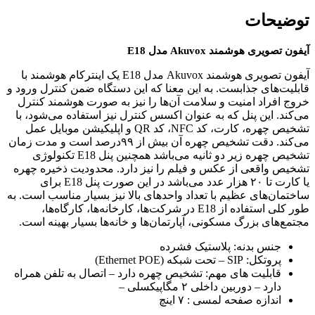
توضیحات
آیفون تصویری هوشمند Akuvox مدل E18
آیفون تصویری هوشمند Akuvox مدل E18 یک اینترکام هوشمند با
قابلیت‌های جذابست. به این معنا که این دستگاه ضمن کنترل ورود و
خروج افراد امنیت و سلامت آن‌ها را نیز به صورت هوشمند کنترل
می‌کند. این پنل که به عنوان اکسس کنترل نیز استفاده می‌شود، با
تشخیص چهره، کارت، کد NFC، کد QR و اپلیکیشن موبایل عمل
می‌کند. دقت تشخیص چهره آن بیش از ۹۹درصد است و مدت زمان
تشخیص چهره زیر دو ثانیه می‌باشد همچنین پنل E18 تکنولوژی
تشخیص واقعی از عکس و فیلم را نیز دارد. محدودیت ذخیره چهره
یا کارت تا ۲۰ هزار عدد می‌باشد در این صورت پنل E18 برای
ساختمان‌های عظیم با تعداد واحدهای بالا نیز بسیار مناسب است. به
طور کلی استفاده از E18 در شرکت‌ها، کارخانه‌ها، کارگاه‌ها،
مجتمع‌های بزرگ مسکونی، آپارتمان‌ها و خانه‌ها بسیار بهینه است.
جنس بدنه: پلاستیک فشرده
پروتکل: SIP – تحت شبکه (Ethernet POE)
قابلیت های مهم: تشخیص چهره دارد – اتصال به تلفن همراه
دارد – دوربین داخلی ۲ مگاپیکسلی –
اندازه صفحه لمسی : ۷ اینچ