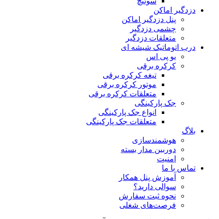
سوئیچ
دزدگیر اماکن
پنل دزدگیر اماکن
چشمی دزدگیر
متعلقات دزدگیر
درب اتوماتیک شیشه ای
یو پی اس
کرکره برقی
تیغه کرکره برقی
موتور کرکره برقی
متعلقات کرکره برقی
جک پارکینگی
انواع جک پارکینگی
متعلقات جک پارکینگی
بلاگ
هوشمندسازی
دوربین مدار بسته
امنیت
تماس با ما
آموزش پنل همکار
سوالی دارید؟
نحوه ثبت سفارش
فرصت‌های شغلی