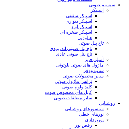
سیستم صوتی
اسپیکر
اسپیکر سقفی
اسپیکر دیواری
اسپیکر آویز
اسپیکر صخره ای
هالوژنی
تاچ پنل صوتی
تاچ پنل صوتی اندرویدی
تاچ پنل صوتی عادی
آمپلی فایر
ماژول های صوتی بلوتوثی
ساب ووفر
سایر محصولات صوتی
ترانس ماژول صوتی
کلید ولوم صوتی
کابل های مخصوص صوت
سایر متعلقات صوتی
روشنایی
سنسورهای روشنایی
نورهای خطی
نورپردازی
رقص نور