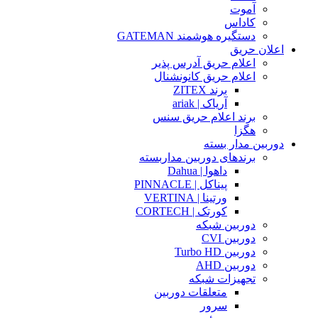
آموت
کاداس
دستگیره هوشمند GATEMAN
اعلان حریق
اعلام حریق آدرس پذیر
اعلام حریق کانونشنال
برند ZITEX
آریاک | ariak
برند اعلام حریق سنس
هگزا
دوربین مدار بسته
برندهای دوربین مداربسته
داهوا | Dahua
پیناکل | PINNACLE
ورتینا | VERTINA
کورتک | CORTECH
دوربین شبکه
دوربین CVI
دوربین Turbo HD
دوربین AHD
تجهیزات شبکه
متعلقات دوربین
سرور