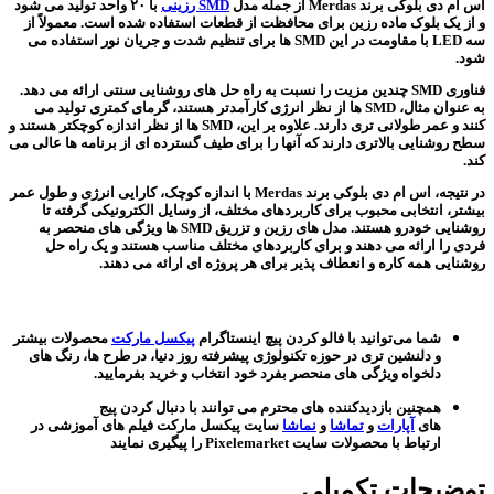
اس ام دی بلوکی برند Merdas از جمله مدل
SMD رزینی
با ۲۰ واحد تولید می شود
و از یک بلوک ماده رزین برای محافظت از قطعات استفاده شده است. معمولاً از
سه LED با مقاومت در این SMD ها برای تنظیم شدت و جریان نور استفاده می
شود.
فناوری SMD چندین مزیت را نسبت به راه حل های روشنایی سنتی ارائه می دهد.
به عنوان مثال، SMD ها از نظر انرژی کارآمدتر هستند، گرمای کمتری تولید می
کنند و عمر طولانی تری دارند. علاوه بر این، SMD ها از نظر اندازه کوچکتر هستند و
سطح روشنایی بالاتری دارند که آنها را برای طیف گسترده ای از برنامه ها عالی می
کند.
در نتیجه، اس ام دی بلوکی برند Merdas با اندازه کوچک، کارایی انرژی و طول عمر
بیشتر، انتخابی محبوب برای کاربردهای مختلف، از وسایل الکترونیکی گرفته تا
روشنایی خودرو هستند. مدل های رزین و تزریق SMD ها ویژگی های منحصر به
فردی را ارائه می دهند و برای کاربردهای مختلف مناسب هستند و یک راه حل
روشنایی همه کاره و انعطاف پذیر برای هر پروژه ای ارائه می دهند.
شما می‌توانید با فالو کردن پیچ اینستاگرام
پیکسل مارکت
محصولات بیشتر
و دلنشین تری در حوزه تکنولوژی پیشرفته روز دنیا، در طرح ها، رنگ های
دلخواه ویژگی های منحصر بفرد خود انتخاب و خرید بفرمایید.
همچنین بازدیدکننده های محترم می توانند با دنبال کردن پیج
های
آپارات
و
تماشا
و
نماشا
سایت پیکسل مارکت فیلم های آموزشی در
ارتباط با محصولات سایت Pixelemarket را پیگیری نمایند
توضیحات تکمیلی