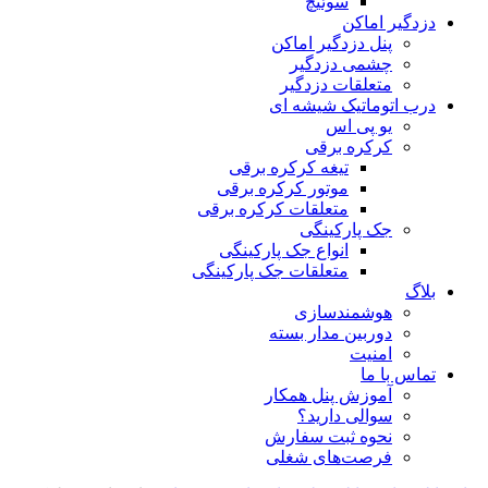
سوئیچ
دزدگیر اماکن
پنل دزدگیر اماکن
چشمی دزدگیر
متعلقات دزدگیر
درب اتوماتیک شیشه ای
یو پی اس
کرکره برقی
تیغه کرکره برقی
موتور کرکره برقی
متعلقات کرکره برقی
جک پارکینگی
انواع جک پارکینگی
متعلقات جک پارکینگی
بلاگ
هوشمندسازی
دوربین مدار بسته
امنیت
تماس با ما
آموزش پنل همکار
سوالی دارید؟
نحوه ثبت سفارش
فرصت‌های شغلی