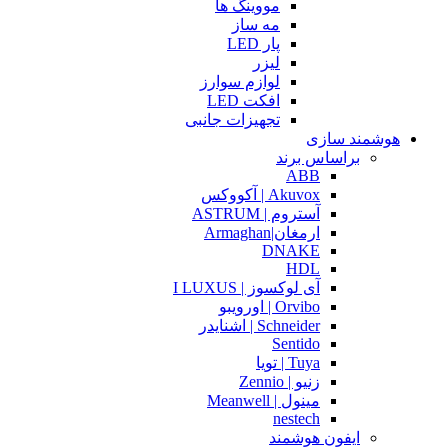
مووینگ ها
مه ساز
پار LED
لیزر
لوازم سوارز
افکت LED
تجهیزات جانبی
هوشمند سازی
براساس برند
ABB
Akuvox | آکووکس
آستروم | ASTRUM
ارمغان|Armaghan
DNAKE
HDL
آی لوکسوز | I LUXUS
Orvibo | اورویبو
Schneider | اشنایدر
Sentido
Tuya | تویا
زنیو | Zennio
مینول | Meanwell
nestech
ایفون هوشمند