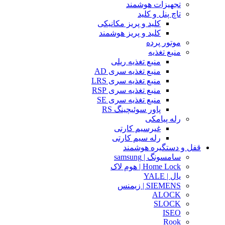
تجهیزات هوشمند
تاچ پنل و کلید
کلید و پریز مکانیکی
کلید و پریز هوشمند
موتور پرده
منبع تغذیه
منبع تغذیه ریلی
منبع تغذیه سری AD
منبع تغذیه سری LRS
منبع تغذیه سری RSP
منبع تغذیه سری SE
پاور سوئیچینگ RS
رله پیامکی
غیرسیم کارتی
رله سیم کارتی
قفل و دستگیره هوشمند
سامسونگ | samsung
Home Lock | هوم لاک
یال | YALE
SIEMENS | زیمنس
ALOCK
SLOCK
ISEO
Rook