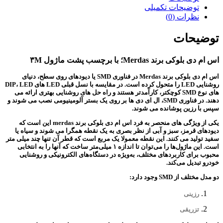
توضیحات تکمیلی
نظرات (0)
توضیحات
اس ام دی بلوکی برند Merdas؛ با برچسب پشت ماژول ۳M
اس ام دی بلوکی برند Merdas در فناوری SMD یا دیودهای روی سطح، دنیای
روشنایی LED را متحول کرده است. در مقایسه با نسل قبلی LED های DIP، LED
های نوع SMD کوچکتر، کارآمدتر هستند و راه حل های روشنایی بهتری ارائه می
دهند. در فناوری SMD، ال ای دی ها بر روی یک بستر آلومینیومی نصب می شوند و
سپس با رزین پوشانده می شوند.
یکی از ویژگی های منحصر به فرد اس ام دی بلوکی برند merdas این است که
دیودهای قرمز، سبز و آبی از نظر بصری به یک نقطه همگرا می شوند و سیاه یا
سفید تولید می کنند. این نقطه معمولا یک مربع است که قطر آن تنها چند میلی متر
است. این ماژول‌ها را می‌توان تا اندازه ۱ میلی‌متر ساخت که آنها را به انتخابی
محبوب برای کاربردهای مختلف، به‌ویژه در دستگاه‌های الکترونیکی و روشنایی
خودرو تبدیل می‌کند.
دو مدل مختلف از SMD وجود دارد:
رزینی
تزریقی