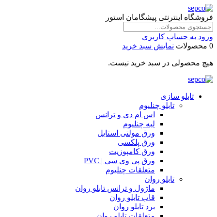
فروشگاه اینترنتی پیشگامان استور
ورود به حساب کاربری
0 محصولات
نمایش سبد خرید
هیچ محصولی در سبد خرید نیست.
تابلو سازی
تابلو چنلیوم
اس ام دی و ترانس
لبه چنلیوم
ورق مولتی استایل
ورق پلکسی
ورق کامپوزیت
ورق پی وی سی | PVC
متعلقات چنلیوم
تابلو روان
ماژول و ترانس تابلو روان
قاب تابلو روان
برد تابلو روان
متعلقات تابلو روان