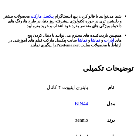
شما می‌توانید با فالو کردن پیچ اینستاگرام
پیکسل مارکت
محصولات بیشتر
و دلنشین تری در حوزه تکنولوژی پیشرفته روز دنیا، در طرح ها، رنگ های
دلخواه ویژگی های منحصر بفرد خود انتخاب و خرید بفرمایید.
همچنین بازدیدکننده های محترم می توانند با دنبال کردن پیج
های
آپارات
و
تماشا
و
نماشا
سایت پیکسل مارکت فیلم های آموزشی در
ارتباط با محصولات سایت Pixelemarket را پیگیری نمایند
توضیحات تکمیلی
نام
باینری اینپوت ۴ کانال
مدل
BIN44
برند
zennio