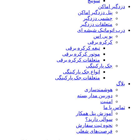
سوئیچ
دزدگیر اماکن
پنل دزدگیر اماکن
چشمی دزدگیر
متعلقات دزدگیر
درب اتوماتیک شیشه ای
یو پی اس
کرکره برقی
تیغه کرکره برقی
موتور کرکره برقی
متعلقات کرکره برقی
جک پارکینگی
انواع جک پارکینگی
متعلقات جک پارکینگی
بلاگ
هوشمندسازی
دوربین مدار بسته
امنیت
تماس با ما
آموزش پنل همکار
سوالی دارید؟
نحوه ثبت سفارش
فرصت‌های شغلی