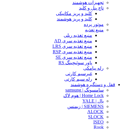
تجهیزات هوشمند
تاچ پنل و کلید
کلید و پریز مکانیکی
کلید و پریز هوشمند
موتور پرده
منبع تغذیه
منبع تغذیه ریلی
منبع تغذیه سری AD
منبع تغذیه سری LRS
منبع تغذیه سری RSP
منبع تغذیه سری SE
پاور سوئیچینگ RS
رله پیامکی
غیرسیم کارتی
رله سیم کارتی
قفل و دستگیره هوشمند
سامسونگ | samsung
Home Lock | هوم لاک
یال | YALE
SIEMENS | زیمنس
ALOCK
SLOCK
ISEO
Rook