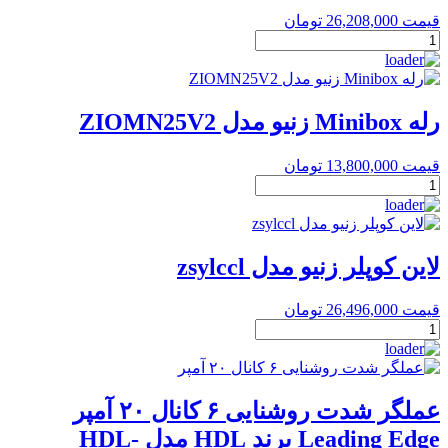
HDL-
قیمت
26,208,000
تومان
MHMIX10.231
کنترلر
عدد
منطقی
و
زمانبندی
هوشمند
رله Minibox زنیو مدل ZIOMN25V2
برند
HDL
قیمت
13,800,000
تومان
عدد
رله
Minibox
زنیو
مدل
ZIOMN25V2
لاین کوپلر زنیو مدل zsylccl
عدد
قیمت
26,496,000
تومان
لاین
کوپلر
زنیو
مدل
zsylccl
عملگر شدت روشنایی ۶ کانال ۲۰ آمپر
عدد
Leading Edge برند HDL مدل HDL-