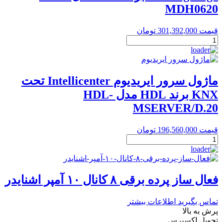
MDH0620
قیمت
301,392,000
تومان
عملگر
شدت
روشنایی
۶
کانال
ماژول سرور ایریدیوم Intellicenter تحت
۲۰
KNX برند HDL مدل HDL-
آمپر
Leading
MSERVER/D.20
Edge
برند
قیمت
196,560,000
تومان
HDL
ماژول
مدل
سرور
HDL-
ایریدیوم
MDH0620
Intellicenter
عدد
تحت
فعال ساز پرده برقی ۸ کانال ۱۰ آمپر اشنایدر
KNX
برند
تماس بگیرید
اطلاعات بیشتر
HDL
پرش به بالا
مدل
تحویل اکسپرس
HDL-