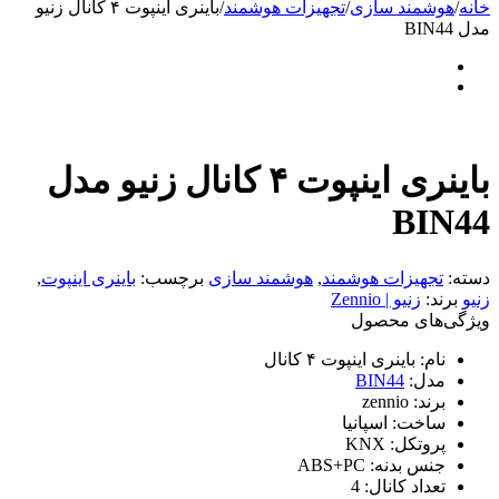
خانه
/
هوشمند سازی
/
تجهیزات هوشمند
/
باینری اینپوت ۴ کانال زنیو
مدل BIN44
باینری اینپوت ۴ کانال زنیو مدل
BIN44
دسته:
تجهیزات هوشمند
,
هوشمند سازی
برچسب:
باینری اینپوت
,
زنیو
برند:
زنیو | Zennio
ویژگی‌های محصول
نام:
باینری اینپوت ۴ کانال
مدل:
BIN44
برند:
zennio
ساخت:
اسپانیا
پروتکل:
KNX
جنس بدنه:
ABS+PC
تعداد کانال:
4