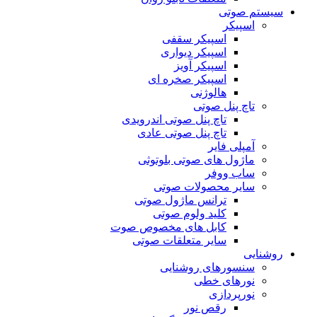
سیستم صوتی
اسپیکر
اسپیکر سقفی
اسپیکر دیواری
اسپیکر آویز
اسپیکر صخره ای
هالوژنی
تاچ پنل صوتی
تاچ پنل صوتی اندرویدی
تاچ پنل صوتی عادی
آمپلی فایر
ماژول های صوتی بلوتوثی
ساب ووفر
سایر محصولات صوتی
ترانس ماژول صوتی
کلید ولوم صوتی
کابل های مخصوص صوت
سایر متعلقات صوتی
روشنایی
سنسورهای روشنایی
نورهای خطی
نورپردازی
رقص نور