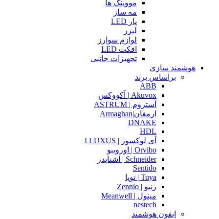
مووینگ ها
مه ساز
پار LED
لیزر
لوازم سوارز
افکت LED
تجهیزات جانبی
هوشمند سازی
براساس برند
ABB
Akuvox | آکووکس
آستروم | ASTRUM
ارمغان|Armaghan
DNAKE
HDL
آی لوکسوز | I LUXUS
Orvibo | اورویبو
Schneider | اشنایدر
Sentido
Tuya | تویا
زنیو | Zennio
مینول | Meanwell
nestech
ایفون هوشمند