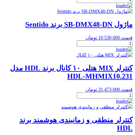
هوشمند
۶
کانال
۲
ماژول SB-DMX48-DN برند Sentido
آمپر
Leading
قیمت
10,530,000
تومان
برند
ماژول
HDL
SB-
عدد
DMX48-
DN
برند
کنترلر MIX هتلی ۱۰ کانال برند HDL مدل
Sentido
HDL-MHMIX10.231
عدد
قیمت
31,473,000
تومان
کنترلر
MIX
هتلی
۱۰
کانال
کنترلر منطقی و زمانبندی هوشمند برند
برند
HDL
HDL
مدل