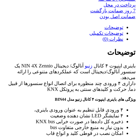
پرداخت در محل
7 روز ضمانت بازگشت
ضمانت اصل بودن
توضیحات
توضیحات تکمیلی
نظرات (0)
توضیحات
باینری اینپوت ۴ کانال
زنیو
آنالوگ/ دیجیتال NIN 4X Zennio یک
سنسور آنالوگ/دیجیتال است که عملکردهای متنوعی را ارائه
می‌دهد.
داراری ۴ ورودی چند منظوره برای اتصال انواع سنسورها از قبیل
دما, حرکت و کلیدهای سنتی به پروتکل KNX
ویژگی های باینری اینپوت ۴ کانال زنیو مدل BIN44
۴ ورودی قابل تنظیم به عنوان ورودی باینری،
۴ نمایشگر LED نشان دهنده وضعیت
ذخیره کل داده‌ها در صورت خرابی KNX bus
بدون نیاز به منبع خارجی متفاوت bus
امکان نصب در قوطی کلید و انواع قاب