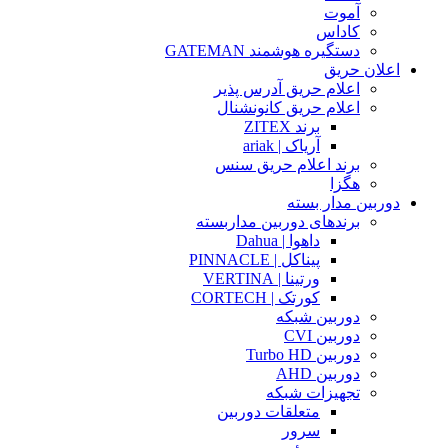
آموت
کاداس
دستگیره هوشمند GATEMAN
اعلان حریق
اعلام حریق آدرس پذیر
اعلام حریق کانونشنال
برند ZITEX
آریاک | ariak
برند اعلام حریق سنس
هگزا
دوربین مدار بسته
برندهای دوربین مداربسته
داهوا | Dahua
پیناکل | PINNACLE
ورتینا | VERTINA
کورتک | CORTECH
دوربین شبکه
دوربین CVI
دوربین Turbo HD
دوربین AHD
تجهیزات شبکه
متعلقات دوربین
سرور