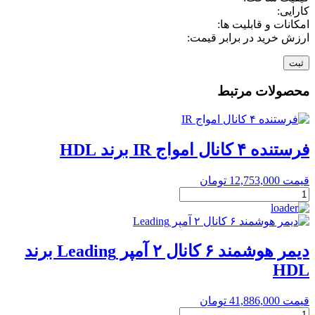
کارایی:
امکانات و قابلیت ها:
ارزش خرید در برابر قیمت:
محصولات مرتبط
فرستنده ۴ کانال امواج IR برند HDL
قیمت
12,753,000
تومان
فرستنده
۴
کانال
امواج
IR
دیمر هوشمند ۶ کانال ۲ آمپر Leading برند
برند
HDL
HDL
عدد
قیمت
41,886,000
تومان
دیمر