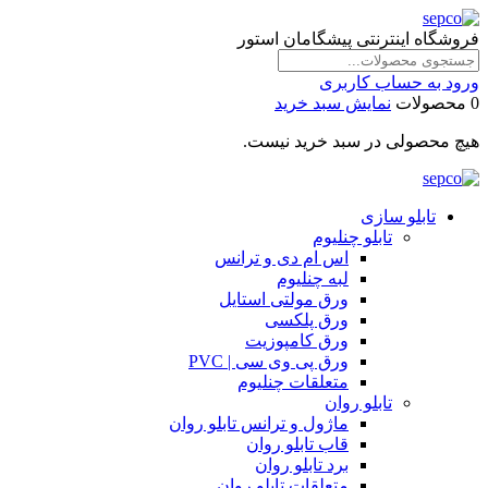
فروشگاه اینترنتی پیشگامان استور
ورود به حساب کاربری
0 محصولات
نمایش سبد خرید
هیچ محصولی در سبد خرید نیست.
تابلو سازی
تابلو چنلیوم
اس ام دی و ترانس
لبه چنلیوم
ورق مولتی استایل
ورق پلکسی
ورق کامپوزیت
ورق پی وی سی | PVC
متعلقات چنلیوم
تابلو روان
ماژول و ترانس تابلو روان
قاب تابلو روان
برد تابلو روان
متعلقات تابلو روان