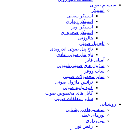
سیستم صوتی
اسپیکر
اسپیکر سقفی
اسپیکر دیواری
اسپیکر آویز
اسپیکر صخره ای
هالوژنی
تاچ پنل صوتی
تاچ پنل صوتی اندرویدی
تاچ پنل صوتی عادی
آمپلی فایر
ماژول های صوتی بلوتوثی
ساب ووفر
سایر محصولات صوتی
ترانس ماژول صوتی
کلید ولوم صوتی
کابل های مخصوص صوت
سایر متعلقات صوتی
روشنایی
سنسورهای روشنایی
نورهای خطی
نورپردازی
رقص نور