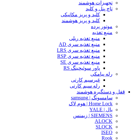
تجهیزات هوشمند
تاچ پنل و کلید
کلید و پریز مکانیکی
کلید و پریز هوشمند
موتور پرده
منبع تغذیه
منبع تغذیه ریلی
منبع تغذیه سری AD
منبع تغذیه سری LRS
منبع تغذیه سری RSP
منبع تغذیه سری SE
پاور سوئیچینگ RS
رله پیامکی
غیرسیم کارتی
رله سیم کارتی
قفل و دستگیره هوشمند
سامسونگ | samsung
Home Lock | هوم لاک
یال | YALE
SIEMENS | زیمنس
ALOCK
SLOCK
ISEO
Rook