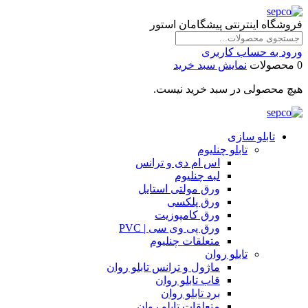
فروشگاه اینترنتی پیشگامان استور
ورود به حساب کاربری
0 محصولات
نمایش سبد خرید
هیچ محصولی در سبد خرید نیست.
تابلو سازی
تابلو چنلیوم
اس ام دی و ترانس
لبه چنلیوم
ورق مولتی استایل
ورق پلکسی
ورق کامپوزیت
ورق پی وی سی | PVC
متعلقات چنلیوم
تابلو روان
ماژول و ترانس تابلو روان
قاب تابلو روان
برد تابلو روان
متعلقات تابلو روان