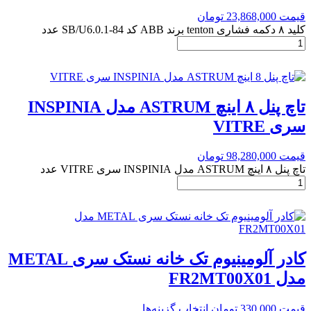
قیمت
23,868,000
تومان
کلید ۸ دکمه فشاری tenton برند ABB کد SB/U6.0.1-84 عدد
تاچ پنل ۸ اینچ ASTRUM مدل INSPINIA
سری VITRE
قیمت
98,280,000
تومان
تاچ پنل ۸ اینچ ASTRUM مدل INSPINIA سری VITRE عدد
کادر آلومینیوم تک خانه نستک سری METAL
مدل FR2MT00X01
قیمت
330,000
تومان
انتخاب گزینه‌ها