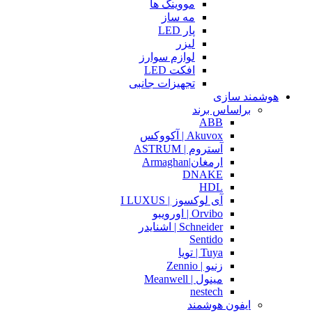
مووینگ ها
مه ساز
پار LED
لیزر
لوازم سوارز
افکت LED
تجهیزات جانبی
هوشمند سازی
براساس برند
ABB
Akuvox | آکووکس
آستروم | ASTRUM
ارمغان|Armaghan
DNAKE
HDL
آی لوکسوز | I LUXUS
Orvibo | اورویبو
Schneider | اشنایدر
Sentido
Tuya | تویا
زنیو | Zennio
مینول | Meanwell
nestech
ایفون هوشمند