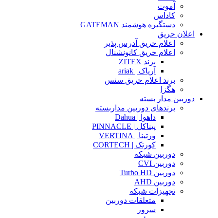
آموت
کاداس
دستگیره هوشمند GATEMAN
اعلان حریق
اعلام حریق آدرس پذیر
اعلام حریق کانونشنال
برند ZITEX
آریاک | ariak
برند اعلام حریق سنس
هگزا
دوربین مدار بسته
برندهای دوربین مداربسته
داهوا | Dahua
پیناکل | PINNACLE
ورتینا | VERTINA
کورتک | CORTECH
دوربین شبکه
دوربین CVI
دوربین Turbo HD
دوربین AHD
تجهیزات شبکه
متعلقات دوربین
سرور