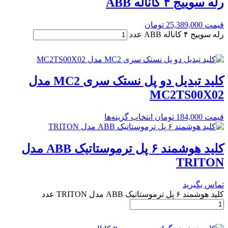
رله سوییج ۴ کاناله ABB
قیمت
25,389,000
تومان
رله سوییج ۴ کاناله ABB عدد
کلید تبدیل دو پل نستک سری MC2 مدل
MC2TS00X02
قیمت
184,000
تومان
انتخاب گزینه‌ها
کلید هوشمند ۶ پل ترموستاتیک ABB مدل
TRITON
تماس بگیرید
کلید هوشمند ۶ پل ترموستاتیک ABB مدل TRITON عدد