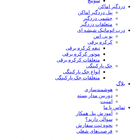
سوئیچ
دزدگیر اماکن
پنل دزدگیر اماکن
چشمی دزدگیر
متعلقات دزدگیر
درب اتوماتیک شیشه ای
یو پی اس
کرکره برقی
تیغه کرکره برقی
موتور کرکره برقی
متعلقات کرکره برقی
جک پارکینگی
انواع جک پارکینگی
متعلقات جک پارکینگی
بلاگ
هوشمندسازی
دوربین مدار بسته
امنیت
تماس با ما
آموزش پنل همکار
سوالی دارید؟
نحوه ثبت سفارش
فرصت‌های شغلی