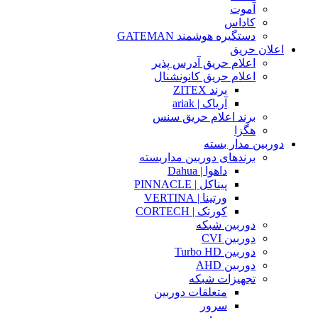
آموت
کاداس
دستگیره هوشمند GATEMAN
اعلان حریق
اعلام حریق آدرس پذیر
اعلام حریق کانونشنال
برند ZITEX
آریاک | ariak
برند اعلام حریق سنس
هگزا
دوربین مدار بسته
برندهای دوربین مداربسته
داهوا | Dahua
پیناکل | PINNACLE
ورتینا | VERTINA
کورتک | CORTECH
دوربین شبکه
دوربین CVI
دوربین Turbo HD
دوربین AHD
تجهیزات شبکه
متعلقات دوربین
سرور