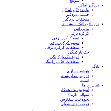
سوئیچ
دزدگیر اماکن
پنل دزدگیر اماکن
چشمی دزدگیر
متعلقات دزدگیر
درب اتوماتیک شیشه ای
یو پی اس
کرکره برقی
تیغه کرکره برقی
موتور کرکره برقی
متعلقات کرکره برقی
جک پارکینگی
انواع جک پارکینگی
متعلقات جک پارکینگی
بلاگ
هوشمندسازی
دوربین مدار بسته
امنیت
تماس با ما
آموزش پنل همکار
سوالی دارید؟
نحوه ثبت سفارش
فرصت‌های شغلی