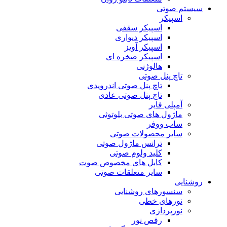
سیستم صوتی
اسپیکر
اسپیکر سقفی
اسپیکر دیواری
اسپیکر آویز
اسپیکر صخره ای
هالوژنی
تاچ پنل صوتی
تاچ پنل صوتی اندرویدی
تاچ پنل صوتی عادی
آمپلی فایر
ماژول های صوتی بلوتوثی
ساب ووفر
سایر محصولات صوتی
ترانس ماژول صوتی
کلید ولوم صوتی
کابل های مخصوص صوت
سایر متعلقات صوتی
روشنایی
سنسورهای روشنایی
نورهای خطی
نورپردازی
رقص نور