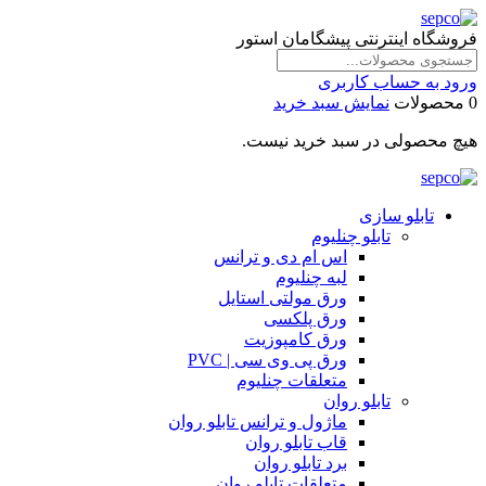
فروشگاه اینترنتی پیشگامان استور
ورود به حساب کاربری
0 محصولات
نمایش سبد خرید
هیچ محصولی در سبد خرید نیست.
تابلو سازی
تابلو چنلیوم
اس ام دی و ترانس
لبه چنلیوم
ورق مولتی استایل
ورق پلکسی
ورق کامپوزیت
ورق پی وی سی | PVC
متعلقات چنلیوم
تابلو روان
ماژول و ترانس تابلو روان
قاب تابلو روان
برد تابلو روان
متعلقات تابلو روان