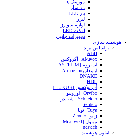
مووینگ ها
مه ساز
پار LED
لیزر
لوازم سوارز
افکت LED
تجهیزات جانبی
هوشمند سازی
براساس برند
ABB
Akuvox | آکووکس
آستروم | ASTRUM
ارمغان|Armaghan
DNAKE
HDL
آی لوکسوز | I LUXUS
Orvibo | اورویبو
Schneider | اشنایدر
Sentido
Tuya | تویا
زنیو | Zennio
مینول | Meanwell
nestech
ایفون هوشمند