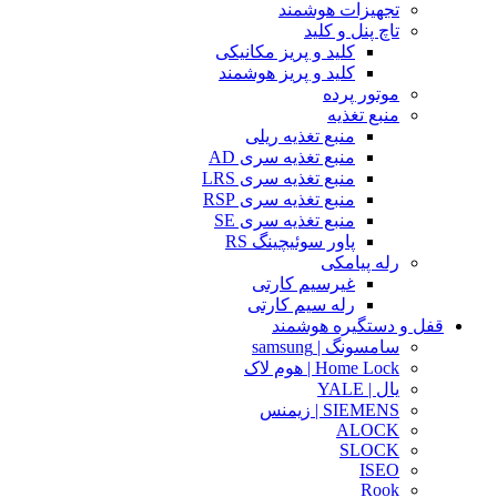
تجهیزات هوشمند
تاچ پنل و کلید
کلید و پریز مکانیکی
کلید و پریز هوشمند
موتور پرده
منبع تغذیه
منبع تغذیه ریلی
منبع تغذیه سری AD
منبع تغذیه سری LRS
منبع تغذیه سری RSP
منبع تغذیه سری SE
پاور سوئیچینگ RS
رله پیامکی
غیرسیم کارتی
رله سیم کارتی
قفل و دستگیره هوشمند
سامسونگ | samsung
Home Lock | هوم لاک
یال | YALE
SIEMENS | زیمنس
ALOCK
SLOCK
ISEO
Rook