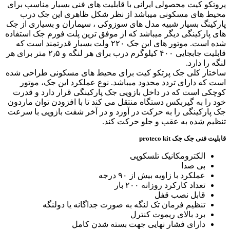
پروتکو کیت محصولی ایرانی با قابلیت های فنی بسیار مناسب برای
محیط های مسکونی میباشد از نظر شکل ظاهری این جک درب
پارکینگ بسیار شبیه مدل های سوزوکی ، سیماران و بسیاری از جک
های پارکینگی دیگر میباشد که از موفق ترین پلت فورم جک استفاده
شده است. موتور های این جک ۲۲۰ ولت بسیار قدرتمند است که
قابلیت جابجایی ۴۰۰ کیلوگرم درب برای هر لنگه و ۲٫۵ متر برای هر
لنگه را دارد.
ساختار کلی جک پرتکو کیت برای محیط های مسکونی طراحی شده
است که دارای تردد محدود میباشد. نوع عملکرد این جک، موتور
کوچکی است که در داخل بازویی جک پارکینگی قرار دارد و قدرت
خود را به گیربکس دستگاه منتقل می کند تا با افزودن توان ماردون
جک پارکینگی را به حرکت در آورد و در آخر شفت بازویی با سرعت
تنظیم شده به عقب و جلو حرکت کند.
قابلیت فنی جک جک proteco kit
الکترومکانیک تلسکوپی
بی صدا
عملکرد با زاویه بیش از ۹۰ درجه
تعداد کارکرد روزانه ۲۰۰ بار
قابل نصب قفل
تنظیم فرمان تک لنگه به صورت جداگانه یا دولنگه
برد بالای ریموت کنترل
دارای فشار نهایی جهت بسته شدن کامل