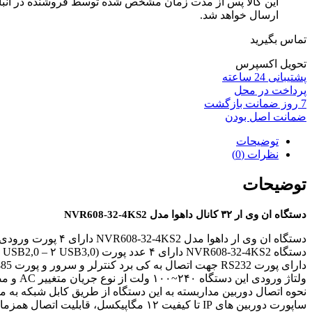
این کالا پس از مدت زمان مشخص شده توسط فروشنده در انبار ف
ارسال خواهد شد.
تماس بگیرید
تحویل اکسپرس
پشتیبانی 24 ساعته
پرداخت در محل
7 روز ضمانت بازگشت
ضمانت اصل بودن
توضیحات
نظرات (0)
توضیحات
دستگاه ان وی ار ۳۲ کانال داهوا مدل NVR608-32-4KS2
دستگاه ان وی ار داهوا مدل NVR608-32-4KS2 دارای ۴ پورت ورودی وخروجی تصویر (۱۰/۱۰۰/۱۰۰۰)RJ45 میباشد.
دستگاه NVR608-32-4KS2 دارای ۴ عدد پورت (USB(2 USB2,0 – ۲ USB3,0 همچنین ۲ خروجی تصویر HDMI با کیفیت ۴K و یک خروجی تصویر VGA با کیفیت فول اچ دی را نیز دارا میباشد.
دارای پورت RS232 جهت اتصال به کی برد کنترلر و سرور و پورت RS485 جهت اتصال به دوربینهای گردان را نیز دارا میباشد.
ولتاژ ورودی این دستگاه ۲۴۰~۱۰۰ ولت از نوع جریان متغییر AC و مصرف برقی برابر با ۲۰ وات بدون هارد رانیز دارد .
نحوه اتصال دوربین مداربسته به این دستگاه از طریق کابل شبکه به متراژ حداکثر ۱۰۰متر و از طریق سوکت 
ساپورت دوربین های IP تا کیفیت ۱۲ مگاپیکسل، قابلیت اتصال همزمان ۱۲۸ کاربر و فرمت ضبط MJPEG/H264/H265 که تصاویر را ۲ برابر فشرده تر ضبط میکند از دیگر ویژگی های این دستگاه است.