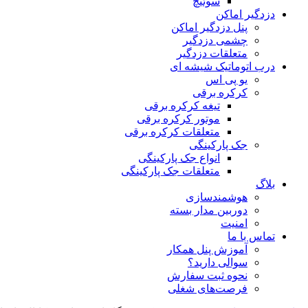
سوئیچ
دزدگیر اماکن
پنل دزدگیر اماکن
چشمی دزدگیر
متعلقات دزدگیر
درب اتوماتیک شیشه ای
یو پی اس
کرکره برقی
تیغه کرکره برقی
موتور کرکره برقی
متعلقات کرکره برقی
جک پارکینگی
انواع جک پارکینگی
متعلقات جک پارکینگی
بلاگ
هوشمندسازی
دوربین مدار بسته
امنیت
تماس با ما
آموزش پنل همکار
سوالی دارید؟
نحوه ثبت سفارش
فرصت‌های شغلی