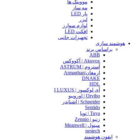
مووینگ ها
مه ساز
پار LED
لیزر
لوازم سوارز
افکت LED
تجهیزات جانبی
هوشمند سازی
براساس برند
ABB
Akuvox | آکووکس
آستروم | ASTRUM
ارمغان|Armaghan
DNAKE
HDL
آی لوکسوز | I LUXUS
Orvibo | اورویبو
Schneider | اشنایدر
Sentido
Tuya | تویا
زنیو | Zennio
مینول | Meanwell
nestech
ایفون هوشمند