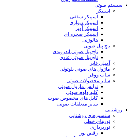
سیستم صوتی
اسپیکر
اسپیکر سقفی
اسپیکر دیواری
اسپیکر آویز
اسپیکر صخره ای
هالوژنی
تاچ پنل صوتی
تاچ پنل صوتی اندرویدی
تاچ پنل صوتی عادی
آمپلی فایر
ماژول های صوتی بلوتوثی
ساب ووفر
سایر محصولات صوتی
ترانس ماژول صوتی
کلید ولوم صوتی
کابل های مخصوص صوت
سایر متعلقات صوتی
روشنایی
سنسورهای روشنایی
نورهای خطی
نورپردازی
رقص نور