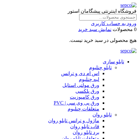
فروشگاه اینترنتی پیشگامان استور
ورود به حساب کاربری
0 محصولات
نمایش سبد خرید
هیچ محصولی در سبد خرید نیست.
تابلو سازی
تابلو چنلیوم
اس ام دی و ترانس
لبه چنلیوم
ورق مولتی استایل
ورق پلکسی
ورق کامپوزیت
ورق پی وی سی | PVC
متعلقات چنلیوم
تابلو روان
ماژول و ترانس تابلو روان
قاب تابلو روان
برد تابلو روان
متعلقات تابلو روان