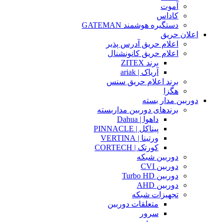
آموت
کاداس
دستگیره هوشمند GATEMAN
اعلان حریق
اعلام حریق آدرس پذیر
اعلام حریق کانونشنال
برند ZITEX
آریاک | ariak
برند اعلام حریق سنس
هگزا
دوربین مدار بسته
برندهای دوربین مداربسته
داهوا | Dahua
پیناکل | PINNACLE
ورتینا | VERTINA
کورتک | CORTECH
دوربین شبکه
دوربین CVI
دوربین Turbo HD
دوربین AHD
تجهیزات شبکه
متعلقات دوربین
سرور