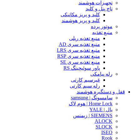
تجهیزات هوشمند
تاچ پنل و کلید
کلید و پریز مکانیکی
کلید و پریز هوشمند
موتور پرده
منبع تغذیه
منبع تغذیه ریلی
منبع تغذیه سری AD
منبع تغذیه سری LRS
منبع تغذیه سری RSP
منبع تغذیه سری SE
پاور سوئیچینگ RS
رله پیامکی
غیرسیم کارتی
رله سیم کارتی
قفل و دستگیره هوشمند
سامسونگ | samsung
Home Lock | هوم لاک
یال | YALE
SIEMENS | زیمنس
ALOCK
SLOCK
ISEO
Rook