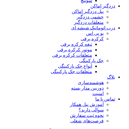
سوئیچ
دزدگیر اماکن
پنل دزدگیر اماکن
چشمی دزدگیر
متعلقات دزدگیر
درب اتوماتیک شیشه ای
یو پی اس
کرکره برقی
تیغه کرکره برقی
موتور کرکره برقی
متعلقات کرکره برقی
جک پارکینگی
انواع جک پارکینگی
متعلقات جک پارکینگی
بلاگ
هوشمندسازی
دوربین مدار بسته
امنیت
تماس با ما
آموزش پنل همکار
سوالی دارید؟
نحوه ثبت سفارش
فرصت‌های شغلی