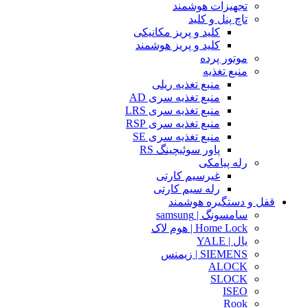
تجهیزات هوشمند
تاچ پنل و کلید
کلید و پریز مکانیکی
کلید و پریز هوشمند
موتور پرده
منبع تغذیه
منبع تغذیه ریلی
منبع تغذیه سری AD
منبع تغذیه سری LRS
منبع تغذیه سری RSP
منبع تغذیه سری SE
پاور سوئیچینگ RS
رله پیامکی
غیرسیم کارتی
رله سیم کارتی
قفل و دستگیره هوشمند
سامسونگ | samsung
Home Lock | هوم لاک
یال | YALE
SIEMENS | زیمنس
ALOCK
SLOCK
ISEO
Rook