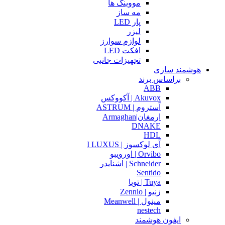
مووینگ ها
مه ساز
پار LED
لیزر
لوازم سوارز
افکت LED
تجهیزات جانبی
هوشمند سازی
براساس برند
ABB
Akuvox | آکووکس
آستروم | ASTRUM
ارمغان|Armaghan
DNAKE
HDL
آی لوکسوز | I LUXUS
Orvibo | اورویبو
Schneider | اشنایدر
Sentido
Tuya | تویا
زنیو | Zennio
مینول | Meanwell
nestech
ایفون هوشمند