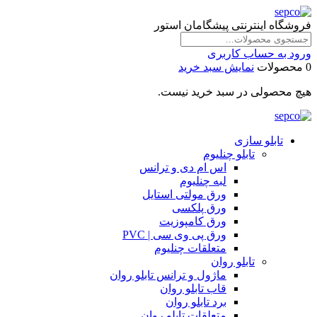
فروشگاه اینترنتی پیشگامان استور
ورود به حساب کاربری
0 محصولات
نمایش سبد خرید
هیچ محصولی در سبد خرید نیست.
تابلو سازی
تابلو چنلیوم
اس ام دی و ترانس
لبه چنلیوم
ورق مولتی استایل
ورق پلکسی
ورق کامپوزیت
ورق پی وی سی | PVC
متعلقات چنلیوم
تابلو روان
ماژول و ترانس تابلو روان
قاب تابلو روان
برد تابلو روان
متعلقات تابلو روان