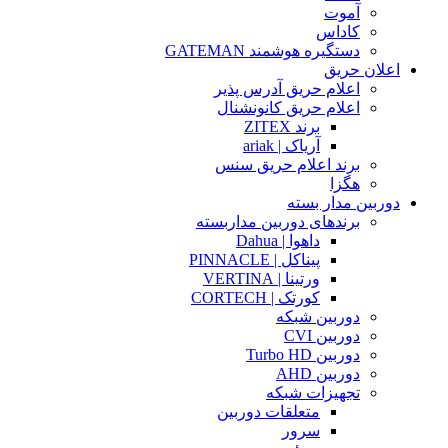
آموت
کاداس
دستگیره هوشمند GATEMAN
اعلان حریق
اعلام حریق آدرس پذیر
اعلام حریق کانونشنال
برند ZITEX
آریاک | ariak
برند اعلام حریق سنس
هگزا
دوربین مدار بسته
برندهای دوربین مداربسته
داهوا | Dahua
پیناکل | PINNACLE
ورتینا | VERTINA
کورتک | CORTECH
دوربین شبکه
دوربین CVI
دوربین Turbo HD
دوربین AHD
تجهیزات شبکه
متعلقات دوربین
سرور