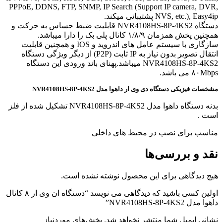
PPPoE, DDNS, FTP, SNMP, IP Search (Support IP camera, DVR,
NVS, etc.), Easy4ip پشتیبانی میکند.
دستگاه NVR4108HS-8P-4KS2 قابلیت ضبط حساس به حرکت و
همچنین پخش همزمان ۱/۸/۹ کانال پلی بک را دارا میباشد.
سازگاری با سیستم عامل های اندروید و IOS و همچنین قابلیت
انتقال تصویر بدون نیاز به IP ثابت (P2P) از دیگر ویژگی دستگاه
NVR4108HS-8P-4KS2 میباشد.پهنای باند ورودی این دستگاه
۸۰Mbps می باشد.
مشخصات فیزیکی دستگاه دی وی ار داهوا مدل NVR4108HS-8P-4KS2
بدنه دستگاه داهوا مدل NVR4108HS-8P-4KS2 تشکیل شده از فلز
است .
مناسب برای نصب در محیط های داخلی
نقد و بررسی‌ها
هیچ دیدگاهی برای این محصول نوشته نشده است.
اولین کسی باشید که دیدگاهی می نویسد “دستگاه ان وی ار ۸ کانال
داهوا مدل NVR4108HS-8P-4KS2”
نشانی ایمیل شما منتشر نخواهد شد.
بخش‌های موردنیاز