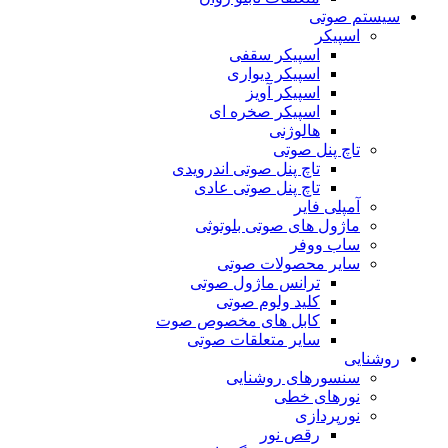
سیستم صوتی
اسپیکر
اسپیکر سقفی
اسپیکر دیواری
اسپیکر آویز
اسپیکر صخره ای
هالوژنی
تاچ پنل صوتی
تاچ پنل صوتی اندرویدی
تاچ پنل صوتی عادی
آمپلی فایر
ماژول های صوتی بلوتوثی
ساب ووفر
سایر محصولات صوتی
ترانس ماژول صوتی
کلید ولوم صوتی
کابل های مخصوص صوت
سایر متعلقات صوتی
روشنایی
سنسورهای روشنایی
نورهای خطی
نورپردازی
رقص نور