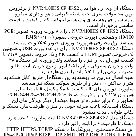
دستگاه ان وی ار داهوا مدل NVR4108HS-8P-4KS2 از پرفروش
ترین محصولات سری تحت شبکه کمپانی داهوا و دارای میکرو
پروسسور چهارهسته ای و سیستم لینوکس که از کیفیت و قیمت
مناسبی برخوردار است.
دستگاه NVR4108HS-8P-4KS2 دارای ۸ پورت ورودی تصویر (POE
(10/100 و همچنین ۱پورت خروجی تصویر (۱۰/۱۰۰)RJ45
میباشد.برق مصرفی هر پورت ورودی تصویر ۲۵/۵ وات میباشد.
دستگاه NVR4108HS-8P-4KS2 دارای دو عدد پورت USB و همچنین
یک خروجی تصویر HDMI با کیفیت ۴K و یک خروجی تصویر VGA با
کیفیت فول اچ دی را نیز دارا میباشد.ولتاژ ورودی این دستگاه ۴۸
ولت و جریان مصرفی برابر با ۱/۵ امپر از نوع جریان ثابت DC و
مصرف برقی برابر با ۷/۵ وات را بدون هارد دارد .
نحوه اتصال دوربین مداربسته به این دستگاه از طریق کابل شبکه به
متراژ حداکثر ۱۰۰متر و از طریق سوکت شبکه نیز میباشد .
ساپورت دوربین های IP تا کیفیت ۸ مگاپیکسل، قابلیت اتصال
همزمان ۱۲۸ کاربر و فرمت ضبط +H264/H264+/H265/H265 که
تصاویر را ۲ برابر فشرده تر ضبط میکند از دیگر ویژگی های این
دستگاه است.که باعث صرفه جویی در میزان ظرفیت هارد دیسک و
بکاپ طولانی مدت میشود .
دستگاه مدل NVR4108HS-8P-4KS2 قابلیت ساپورت ۱ عدد هارد
دیسک تا ظرفیت ۶ ترابایت را نیز دارد .
این دستگاه همچنین از پروتکل های شبکه HTTP, HTTPS, TCP/IP,
IPv4/IPv6, UPnP, RTSP, UDP, SMTP, NTP, DHCP, DNS, IP Filter,