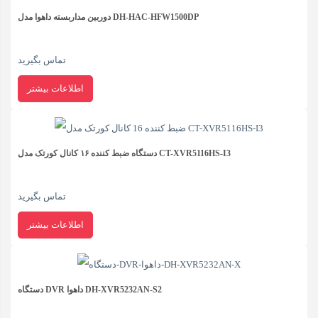
یک محصول توسط ایشان است.
دوربین مداربسته داهوا مدل DH-HAC-HFW1500DP
کیفیت ساخت:
تماس بگیرید
کارایی:
اطلاعات بیشتر
امکانات و قابلیت ها:
ارزش خرید در برابر قیمت:
دستگاه ضبط کننده ۱۶ کانال کورتک مدل CT-XVR5116HS-I3
تماس بگیرید
اطلاعات بیشتر
دستگاه DVR داهوا DH-XVR5232AN-S2