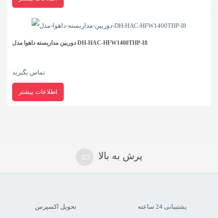
دوربین مداربسته داهوا مدل DH-HAC-HFW1400THP-I8
تماس بگیرید
اطلاعات بیشتر
پرش به بالا
پشتیبانی 24 ساعته
تحویل اکسپرس