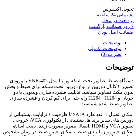
تحویل اکسپرس
پشتیبانی 24 ساعته
پرداخت در محل
7 روز ضمانت بازگشت
ضمانت اصل بودن
توضیحات
توضیحات تکمیلی
نظرات (0)
توضیحات
دستگاه ضبط تصاویر تحت شبکه ورتینا مدل VNR-405 با ورودی
تصویر ۴ کانال دوربین از نوع دوربین تحت شبکه برای ضبط و پخش
بدون مکث تصاویر میباشد. قابلیت فشرده سازی ویدیویی با دو
جریان و H.264+ H.264 راه حلی برای کم کردن و فشرده سازی
تصاویر ضبط شده شماست.
امکان اتصال ۱ عدد هارد SATA تا ظرفیت ۶ ترابایت ،پشتیبانی از
دوربین های سایر برند ها، پشتیبانی از تکنولوژی VCA، خروجی
تصویر VGA و HDMI ،انتقال تصویر بصورت زنده، نصب آسان،
امکان تعیین و زمانبندی ضبط ، امکان تعیین ضبط در زمان تشخیص