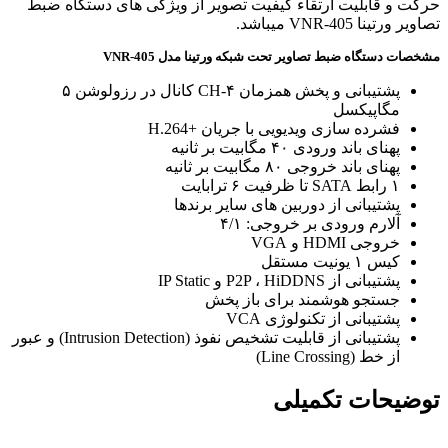
حرکت و قابلیت ارتقاء کیفیت تصویر از ویژگی های دستگاه ضبط
تصاویر ورتینا VNR-405 میباشد.
مشخصات دستگاه ضبط تصاویر تحت شبکه ورتینا مدل VNR-405
پشتیبانی و پخش همزمان ۴-CH کانال در رزولوشن ۵
مگاپیکسل
فشرده سازی ویدیویی با جریان +H.264
پهنای باند ورودی ۴۰ مگابیت بر ثانیه
پهنای باند خروجی ۸۰ مگابیت بر ثانیه
۱ رابط SATA تا ظرفیت ۶ ترابایت
پشتیبانی از دوربین های سایر برندها
آلارم ورودی بر خروجی: ۴/۱
خروجی HDMI و VGA
کیس ۱ یونیت مستقل
پشتیبانی از P2P ، HiDDNS و IP Static
جستجو هوشمند برای باز پخش
پشتیبانی از تکنولوژی VCA
پشتیبانی از قابلیت تشخیص نفوذ (Intrusion Detection) و عبور
از خط (Line Crossing)
توضیحات تکمیلی