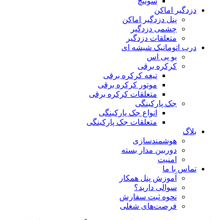
سوئیچ
دزدگیر اماکن
پنل دزدگیر اماکن
چشمی دزدگیر
متعلقات دزدگیر
درب اتوماتیک شیشه ای
یو پی اس
کرکره برقی
تیغه کرکره برقی
موتور کرکره برقی
متعلقات کرکره برقی
جک پارکینگی
انواع جک پارکینگی
متعلقات جک پارکینگی
بلاگ
هوشمندسازی
دوربین مدار بسته
امنیت
تماس با ما
آموزش پنل همکار
سوالی دارید؟
نحوه ثبت سفارش
فرصت‌های شغلی