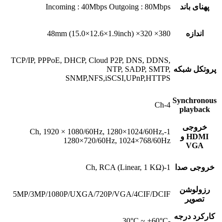
پهنای باند
Incoming : 40Mbps Outgoing : 80Mbps
اندازه
380× 320× 48mm (15.0×12.6×1.9inch)
TCP/IP, PPPoE, DHCP, Cloud P2P, DNS, DDNS,
پروتکل شبکه
NTP, SADP, SMTP,
SNMP,NFS,iSCSI,UPnP,HTTPS
Synchronous
4-Ch
playback
خروجی
1-Ch, 1920 × 1080/60Hz, 1280×1024/60Hz,
HDMI و
1280×720/60Hz, 1024×768/60Hz
VGA
خروجی صدا
1-Ch, RCA (Linear, 1 KΩ)
رزولوشن
5MP/3MP/1080P/UXGA/720P/VGA/4CIF/DCIF
تصویر
کارکرد درجه
-30°C ~ +60°C