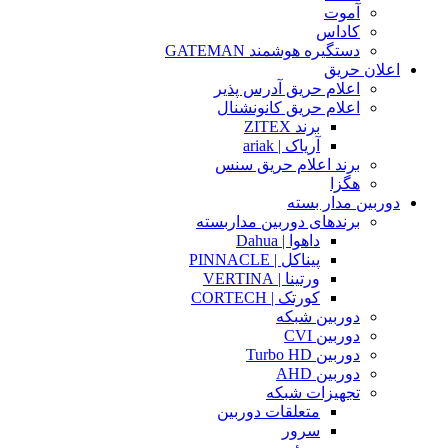
آموت
کاداس
دستگیره هوشمند GATEMAN
اعلان حریق
اعلام حریق آدرس پذیر
اعلام حریق کانونشنال
برند ZITEX
آریاک | ariak
برند اعلام حریق سنس
هگزا
دوربین مدار بسته
برندهای دوربین مداربسته
داهوا | Dahua
پیناکل | PINNACLE
ورتینا | VERTINA
کورتک | CORTECH
دوربین شبکه
دوربین CVI
دوربین Turbo HD
دوربین AHD
تجهیزات شبکه
متعلقات دوربین
سرور