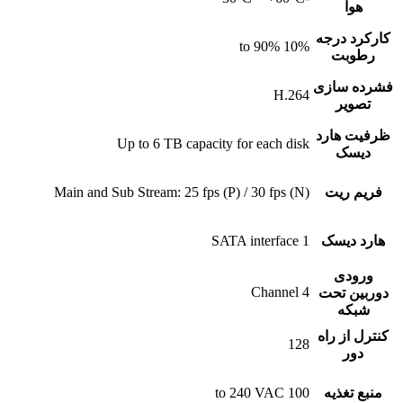
هوا
کارکرد درجه
10% to 90%
رطوبت
فشرده سازی
H.264
تصویر
ظرفیت هارد
Up to 6 TB capacity for each disk
دیسک
فریم ریت
Main and Sub Stream: 25 fps (P) / 30 fps (N)
هارد دیسک
1 SATA interface
ورودی
4 Channel
دوربین تحت
شبکه
کنترل از راه
128
دور
منبع تغذیه
100 to 240 VAC