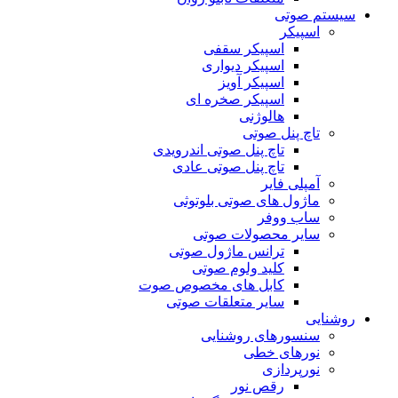
سیستم صوتی
اسپیکر
اسپیکر سقفی
اسپیکر دیواری
اسپیکر آویز
اسپیکر صخره ای
هالوژنی
تاچ پنل صوتی
تاچ پنل صوتی اندرویدی
تاچ پنل صوتی عادی
آمپلی فایر
ماژول های صوتی بلوتوثی
ساب ووفر
سایر محصولات صوتی
ترانس ماژول صوتی
کلید ولوم صوتی
کابل های مخصوص صوت
سایر متعلقات صوتی
روشنایی
سنسورهای روشنایی
نورهای خطی
نورپردازی
رقص نور