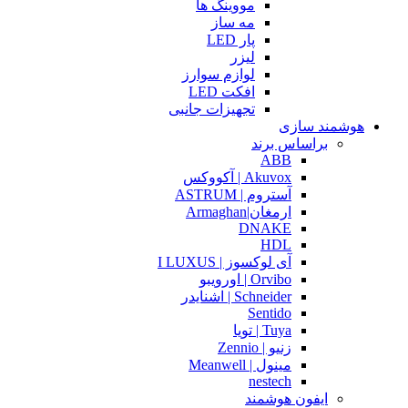
مووینگ ها
مه ساز
پار LED
لیزر
لوازم سوارز
افکت LED
تجهیزات جانبی
هوشمند سازی
براساس برند
ABB
Akuvox | آکووکس
آستروم | ASTRUM
ارمغان|Armaghan
DNAKE
HDL
آی لوکسوز | I LUXUS
Orvibo | اورویبو
Schneider | اشنایدر
Sentido
Tuya | تویا
زنیو | Zennio
مینول | Meanwell
nestech
ایفون هوشمند