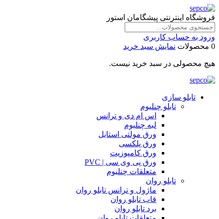
فروشگاه اینترنتی پیشگامان استور
ورود به حساب کاربری
0 محصولات
نمایش سبد خرید
هیچ محصولی در سبد خرید نیست.
تابلو سازی
تابلو چنلیوم
اس ام دی و ترانس
لبه چنلیوم
ورق مولتی استایل
ورق پلکسی
ورق کامپوزیت
ورق پی وی سی | PVC
متعلقات چنلیوم
تابلو روان
ماژول و ترانس تابلو روان
قاب تابلو روان
برد تابلو روان
متعلقات تابلو روان