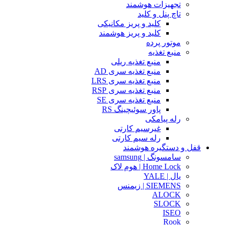
تجهیزات هوشمند
تاچ پنل و کلید
کلید و پریز مکانیکی
کلید و پریز هوشمند
موتور پرده
منبع تغذیه
منبع تغذیه ریلی
منبع تغذیه سری AD
منبع تغذیه سری LRS
منبع تغذیه سری RSP
منبع تغذیه سری SE
پاور سوئیچینگ RS
رله پیامکی
غیرسیم کارتی
رله سیم کارتی
قفل و دستگیره هوشمند
سامسونگ | samsung
Home Lock | هوم لاک
یال | YALE
SIEMENS | زیمنس
ALOCK
SLOCK
ISEO
Rook