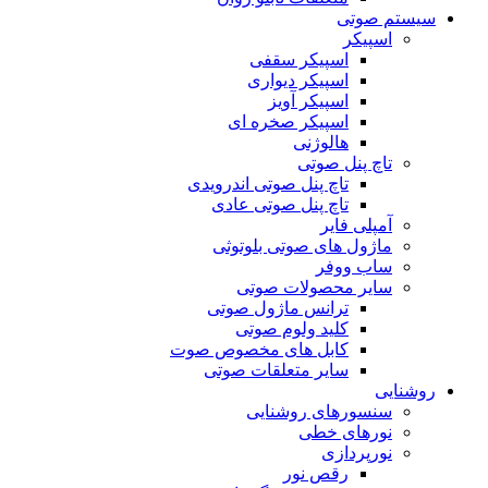
سیستم صوتی
اسپیکر
اسپیکر سقفی
اسپیکر دیواری
اسپیکر آویز
اسپیکر صخره ای
هالوژنی
تاچ پنل صوتی
تاچ پنل صوتی اندرویدی
تاچ پنل صوتی عادی
آمپلی فایر
ماژول های صوتی بلوتوثی
ساب ووفر
سایر محصولات صوتی
ترانس ماژول صوتی
کلید ولوم صوتی
کابل های مخصوص صوت
سایر متعلقات صوتی
روشنایی
سنسورهای روشنایی
نورهای خطی
نورپردازی
رقص نور