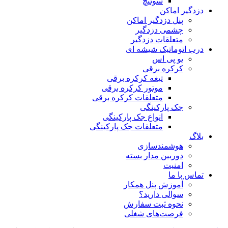
سوئیچ
دزدگیر اماکن
پنل دزدگیر اماکن
چشمی دزدگیر
متعلقات دزدگیر
درب اتوماتیک شیشه ای
یو پی اس
کرکره برقی
تیغه کرکره برقی
موتور کرکره برقی
متعلقات کرکره برقی
جک پارکینگی
انواع جک پارکینگی
متعلقات جک پارکینگی
بلاگ
هوشمندسازی
دوربین مدار بسته
امنیت
تماس با ما
آموزش پنل همکار
سوالی دارید؟
نحوه ثبت سفارش
فرصت‌های شغلی