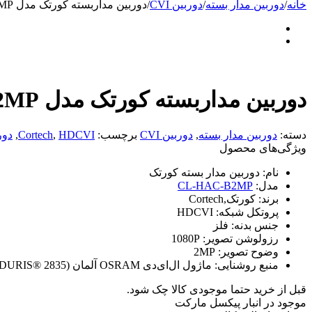
خانه
/
دوربین مدار بسته
/
دوربین CVI
/
دوربین مداربسته کورتک مدل CL-HAC-B2MP
دوربین مداربسته کورتک مدل CL-HAC-B2MP
دسته:
دوربین مدار بسته
,
دوربین CVI
برچسب:
HDCVI
,
Cortech
,
دور
ویژگی‌های محصول
نام:
دوربین مدار بسته کورتک
مدل:
CL-HAC-B2MP
برند:
کورتک,Cortech
پروتکل شبکه:
HDCVI
جنس بدنه:
فلز
رزولوشن تصویر:
1080P
وضوح تصویر:
2MP
منبع روشنایی:
ماژول ال‌ای‌دی OSRAM آلمان (DURIS® 2835)
قبل از خرید حتما موجودی کالا چک شود.
موجود در انبار پیکسل مارکت