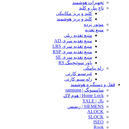
تجهیزات هوشمند
تاچ پنل و کلید
کلید و پریز مکانیکی
کلید و پریز هوشمند
موتور پرده
منبع تغذیه
منبع تغذیه ریلی
منبع تغذیه سری AD
منبع تغذیه سری LRS
منبع تغذیه سری RSP
منبع تغذیه سری SE
پاور سوئیچینگ RS
رله پیامکی
غیرسیم کارتی
رله سیم کارتی
قفل و دستگیره هوشمند
سامسونگ | samsung
Home Lock | هوم لاک
یال | YALE
SIEMENS | زیمنس
ALOCK
SLOCK
ISEO
Rook