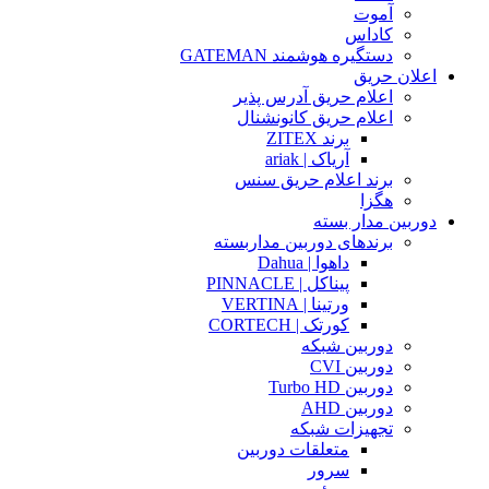
آموت
کاداس
دستگیره هوشمند GATEMAN
اعلان حریق
اعلام حریق آدرس پذیر
اعلام حریق کانونشنال
برند ZITEX
آریاک | ariak
برند اعلام حریق سنس
هگزا
دوربین مدار بسته
برندهای دوربین مداربسته
داهوا | Dahua
پیناکل | PINNACLE
ورتینا | VERTINA
کورتک | CORTECH
دوربین شبکه
دوربین CVI
دوربین Turbo HD
دوربین AHD
تجهیزات شبکه
متعلقات دوربین
سرور