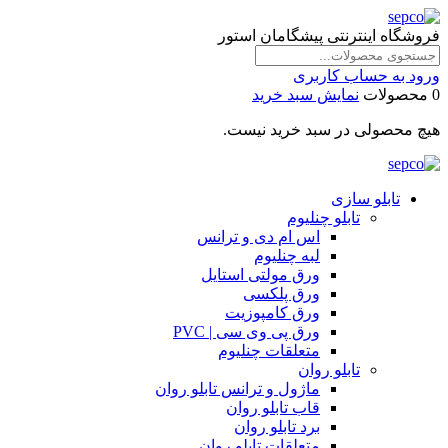
فروشگاه اینترنتی پیشگامان استور
ورود به حساب کاربری
0 محصولات
نمایش سبد خرید
هیچ محصولی در سبد خرید نیست.
تابلو سازی
تابلو چنلیوم
اس ام دی و ترانس
لبه چنلیوم
ورق مولتی استایل
ورق پلکسی
ورق کامپوزیت
ورق پی وی سی | PVC
متعلقات چنلیوم
تابلو روان
ماژول و ترانس تابلو روان
قاب تابلو روان
برد تابلو روان
متعلقات تابلو روان