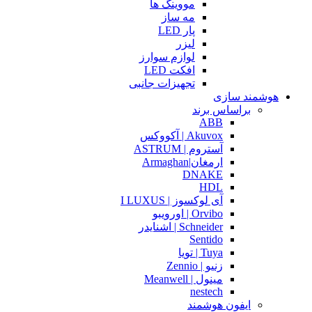
مووینگ ها
مه ساز
پار LED
لیزر
لوازم سوارز
افکت LED
تجهیزات جانبی
هوشمند سازی
براساس برند
ABB
Akuvox | آکووکس
آستروم | ASTRUM
ارمغان|Armaghan
DNAKE
HDL
آی لوکسوز | I LUXUS
Orvibo | اورویبو
Schneider | اشنایدر
Sentido
Tuya | تویا
زنیو | Zennio
مینول | Meanwell
nestech
ایفون هوشمند