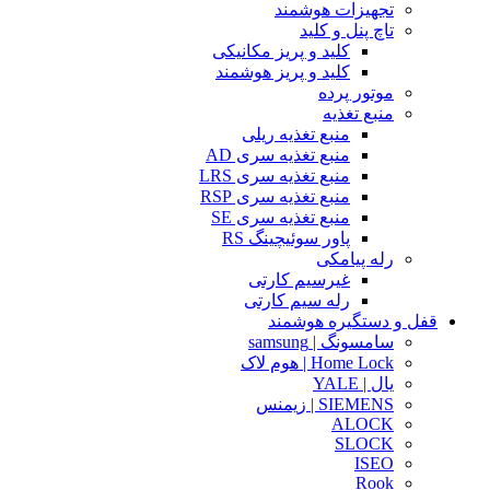
تجهیزات هوشمند
تاچ پنل و کلید
کلید و پریز مکانیکی
کلید و پریز هوشمند
موتور پرده
منبع تغذیه
منبع تغذیه ریلی
منبع تغذیه سری AD
منبع تغذیه سری LRS
منبع تغذیه سری RSP
منبع تغذیه سری SE
پاور سوئیچینگ RS
رله پیامکی
غیرسیم کارتی
رله سیم کارتی
قفل و دستگیره هوشمند
سامسونگ | samsung
Home Lock | هوم لاک
یال | YALE
SIEMENS | زیمنس
ALOCK
SLOCK
ISEO
Rook