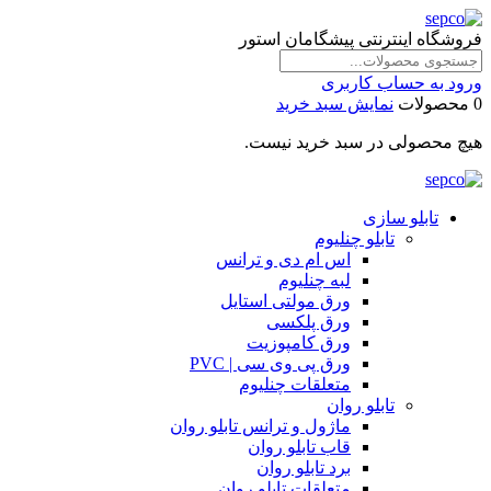
فروشگاه اینترنتی پیشگامان استور
ورود به حساب کاربری
0 محصولات
نمایش سبد خرید
هیچ محصولی در سبد خرید نیست.
تابلو سازی
تابلو چنلیوم
اس ام دی و ترانس
لبه چنلیوم
ورق مولتی استایل
ورق پلکسی
ورق کامپوزیت
ورق پی وی سی | PVC
متعلقات چنلیوم
تابلو روان
ماژول و ترانس تابلو روان
قاب تابلو روان
برد تابلو روان
متعلقات تابلو روان