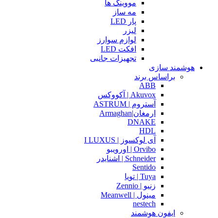
مووینگ ها
مه ساز
پار LED
لیزر
لوازم سوارز
افکت LED
تجهیزات جانبی
هوشمند سازی
براساس برند
ABB
Akuvox | آکووکس
آستروم | ASTRUM
ارمغان|Armaghan
DNAKE
HDL
آی لوکسوز | I LUXUS
Orvibo | اورویبو
Schneider | اشنایدر
Sentido
Tuya | تویا
زنیو | Zennio
مینول | Meanwell
nestech
ایفون هوشمند