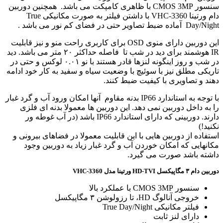
سنسور CMOS 3MP با ظاهری کامپکت می باشد. همچنین دوربین
دام ورتینا VHC-3360 با داشتن فیلتر به صورت مکانیکی True
Day/Night آماده ضبط تصاویر حتی در فضای کم نور می باشد .
این دوربین دارای منوی OSD برای کاربری راحت منو و نیز قابلیت
IR هوشمند برای دید در شب تا فاصله حداکثر ۲۰ متر می باشد. دید
در شب و روز اینگونه لنزها قادر هستند با نو ۰.۰۱ لوکس و حتی در
تاریکی مطلق نیز با سوئیچ با وضعیت سیاه و سفید به کار خود ادامه
دهند و تصاویری با کیفیت ضبط کنند.
با توجه به استاندارد IP66 بدنه مقاوم آنها امکان ورود آب و گرد غبار
را به داخل دوربین نمی دهد. این دوربین ها معمولا بدنه ای فلزی
دارند. دوربینی که دارای استاندارد IP66 باشد (در آب غوطه ور
نکنید!)
استفاده از دوربین هایی با این قابلیت معمولا در فضاهای بیرونی و
مکانهایی که امکان خوردن آب و گرد غبار زیاد به دوربین وجود
داشته باشد صورت می گیرد.
دوربین دام ۳ مگاپیکسل
HD-TVI
ورتینا مدل
VHC-3360
سنسور CMOS 3MP با عملکرد بالا
خروجی آنالوگ HD، تا رزولوشن ۳ مگاپیکسل
فیلتر مکانیکی True Day/Night
دارای لنز ثابت