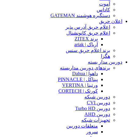
آموت
کاداس
دستگیره هوشمند GATEMAN
اعلان حریق
اعلام حریق آدرس پذیر
اعلام حریق کانونشنال
برند ZITEX
آریاک | ariak
برند اعلام حریق سنس
هگزا
دوربین مدار بسته
برندهای دوربین مداربسته
داهوا | Dahua
پیناکل | PINNACLE
ورتینا | VERTINA
کورتک | CORTECH
دوربین شبکه
دوربین CVI
دوربین Turbo HD
دوربین AHD
تجهیزات شبکه
متعلقات دوربین
سرور