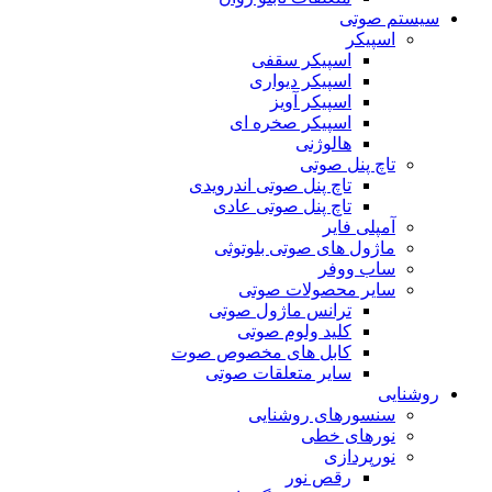
سیستم صوتی
اسپیکر
اسپیکر سقفی
اسپیکر دیواری
اسپیکر آویز
اسپیکر صخره ای
هالوژنی
تاچ پنل صوتی
تاچ پنل صوتی اندرویدی
تاچ پنل صوتی عادی
آمپلی فایر
ماژول های صوتی بلوتوثی
ساب ووفر
سایر محصولات صوتی
ترانس ماژول صوتی
کلید ولوم صوتی
کابل های مخصوص صوت
سایر متعلقات صوتی
روشنایی
سنسورهای روشنایی
نورهای خطی
نورپردازی
رقص نور