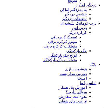
سوئیچ
دزدگیر اماکن
پنل دزدگیر اماکن
چشمی دزدگیر
متعلقات دزدگیر
درب اتوماتیک شیشه ای
یو پی اس
کرکره برقی
تیغه کرکره برقی
موتور کرکره برقی
متعلقات کرکره برقی
جک پارکینگی
انواع جک پارکینگی
متعلقات جک پارکینگی
بلاگ
هوشمندسازی
دوربین مدار بسته
امنیت
تماس با ما
آموزش پنل همکار
سوالی دارید؟
نحوه ثبت سفارش
فرصت‌های شغلی