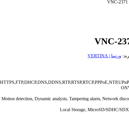
رند:
ورتینا | VERTINA
,HTTPS,FTP,DHCP,DNS,DDNS,RTP,RTSP,RTCP,PPPoE,NTP,UPnP,
, Motion detection, Dynamic analysis, Tampering alarm, Network discon
Local Storage, MicroSD/SDHC/SDXC