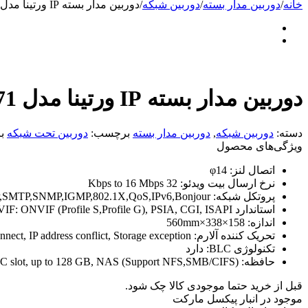
خانه
/
دوربین مدار بسته
/
دوربین شبکه
/
دوربین مدار بسته IP ورتینا مدل VNC-2371
دوربین مدار بسته IP ورتینا مدل VNC-2371
دسته:
دوربین شبکه
,
دوربین مدار بسته
برچسب:
دوربین تحت شبکه
ب
ویژگی‌های محصول
اتصال لنز:
φ14
نرخ ارسال بیت ویدئو:
32 Kbps to 16 Mbps
پروتکل شبکه:
SMTP,SNMP,IGMP,802.1X,QoS,IPv6,Bonjour
استاندارد ONVIF:
ONVIF (Profile S,Profile G), PSIA, CGI, ISAPI
اندازه:
158×338×560mm
تحریک کننده آلارم:
nect, IP address conflict, Storage exception
تکنولوژی BLC:
دارد
حافظه:
 slot, up to 128 GB, NAS (Support NFS,SMB/CIFS)
قبل از خرید حتما موجودی کالا چک شود.
موجود در انبار پیکسل مارکت