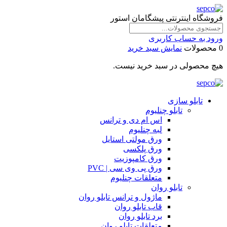
فروشگاه اینترنتی پیشگامان استور
ورود به حساب کاربری
0 محصولات
نمایش سبد خرید
هیچ محصولی در سبد خرید نیست.
تابلو سازی
تابلو چنلیوم
اس ام دی و ترانس
لبه چنلیوم
ورق مولتی استایل
ورق پلکسی
ورق کامپوزیت
ورق پی وی سی | PVC
متعلقات چنلیوم
تابلو روان
ماژول و ترانس تابلو روان
قاب تابلو روان
برد تابلو روان
متعلقات تابلو روان