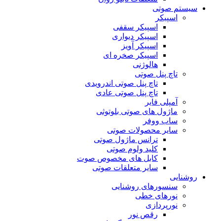
سیستم صوتی
اسپیکر
اسپیکر سقفی
اسپیکر دیواری
اسپیکر آویز
اسپیکر صخره ای
هالوژنی
تاچ پنل صوتی
تاچ پنل صوتی اندرویدی
تاچ پنل صوتی عادی
آمپلی فایر
ماژول های صوتی بلوتوثی
ساب ووفر
سایر محصولات صوتی
ترانس ماژول صوتی
کلید ولوم صوتی
کابل های مخصوص صوت
سایر متعلقات صوتی
روشنایی
سنسورهای روشنایی
نورهای خطی
نورپردازی
رقص نور