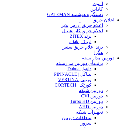
آموت
کاداس
دستگیره هوشمند GATEMAN
اعلان حریق
اعلام حریق آدرس پذیر
اعلام حریق کانونشنال
برند ZITEX
آریاک | ariak
برند اعلام حریق سنس
هگزا
دوربین مدار بسته
برندهای دوربین مداربسته
داهوا | Dahua
پیناکل | PINNACLE
ورتینا | VERTINA
کورتک | CORTECH
دوربین شبکه
دوربین CVI
دوربین Turbo HD
دوربین AHD
تجهیزات شبکه
متعلقات دوربین
سرور