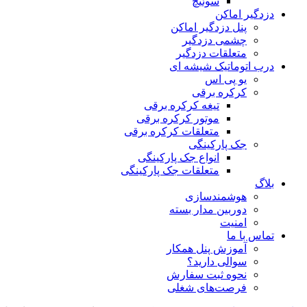
سوئیچ
دزدگیر اماکن
پنل دزدگیر اماکن
چشمی دزدگیر
متعلقات دزدگیر
درب اتوماتیک شیشه ای
یو پی اس
کرکره برقی
تیغه کرکره برقی
موتور کرکره برقی
متعلقات کرکره برقی
جک پارکینگی
انواع جک پارکینگی
متعلقات جک پارکینگی
بلاگ
هوشمندسازی
دوربین مدار بسته
امنیت
تماس با ما
آموزش پنل همکار
سوالی دارید؟
نحوه ثبت سفارش
فرصت‌های شغلی