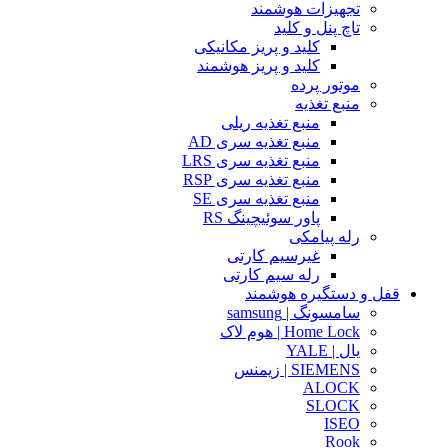
تجهیزات هوشمند
تاچ پنل و کلید
کلید و پریز مکانیکی
کلید و پریز هوشمند
موتور پرده
منبع تغذیه
منبع تغذیه ریلی
منبع تغذیه سری AD
منبع تغذیه سری LRS
منبع تغذیه سری RSP
منبع تغذیه سری SE
پاور سوئیچینگ RS
رله پیامکی
غیرسیم کارتی
رله سیم کارتی
قفل و دستگیره هوشمند
سامسونگ | samsung
Home Lock | هوم لاک
یال | YALE
SIEMENS | زیمنس
ALOCK
SLOCK
ISEO
Rook