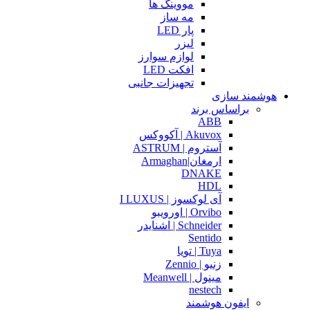
مووینگ ها
مه ساز
پار LED
لیزر
لوازم سوارز
افکت LED
تجهیزات جانبی
هوشمند سازی
براساس برند
ABB
Akuvox | آکووکس
آستروم | ASTRUM
ارمغان|Armaghan
DNAKE
HDL
آی لوکسوز | I LUXUS
Orvibo | اورویبو
Schneider | اشنایدر
Sentido
Tuya | تویا
زنیو | Zennio
مینول | Meanwell
nestech
ایفون هوشمند