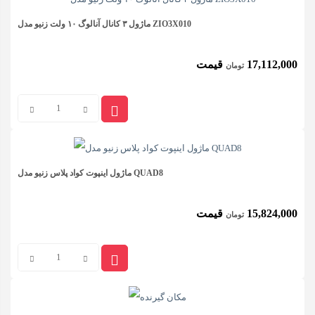
کانال
ABB
ماژول ۳ کانال آنالوگ ۱۰ ولت زنیو مدل ZIO3X010
مدل
17,112,000
قیمت
تومان
SAH/S8.10.7.1
عدد
ماژول
۳
کانال
آنالوگ
ماژول اینپوت کواد پلاس زنیو مدل QUAD8
۱۰
15,824,000
قیمت
تومان
ولت
زنیو
ماژول
مدل
اینپوت
ZIO3X010
کواد
عدد