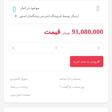
موجود در انبار
ارسال توسط فروشگاه اینترنتی پیشگامان استور
91,080,000
قیمت
تومان
دیمر
۶
افزودن به سبد خرید
کانال
ABB
مدل
پشتیبانی 24 ساعته
تحویل اکسپرس
UD/S6.315.2.1
7 روز ضمانت بازگشت
پرداخت در محل
عدد
ضمانت اصل بودن