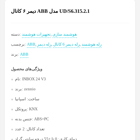
دیمر ۶ کانال ABB مدل UD/S6.315.2.1
هوشمند سازی
,
تجهیزات هوشمند
دسته:
رله هوشمند
,
رله دیمر 6 کانال
,
رله دیمر
,
ABB
برچسب:
ABB
برند:
ویژگی‌های محصول
INBOX 24 V3
نام:
zennio
برند:
ساخت:
اسپانیا
KNX
پروتکل:
ABS+PC
جنس بدنه:
تعداد کانال:
2 عدد
دمای کاری:
0 تا +55 درجه سانتی گراد