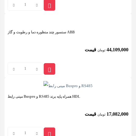
کانال
کنترلر
مورد توجه طراحان داخلی قرار گرفته است می شود.
فرمان
دمای
0 تا +55 درجه سانتی گراد
کاری
صوتی
دیمر ۶ کانال ABB مدل UD/S6.315.2.1
سنسور چند منظوره دما و رطوبت و گاز ABB
ABB
رطوبت
ویژگی های رله دیمر ۶ کانال ABB مدل UD/S6.315.2.1
5 .. 95%
نسبی
مدل
کاری
44,109,000
قیمت
تومان
VCO/S99.1
۶ خروجی مجزا ۳۱۵W در ولتاژ ۲۳۰V
استاندارد
عدد
۳ خروجی مجزا ۵۰۰W در ولتاژ ۲۳۰V
IP20
حفاظت
سنسور
ولتاژ کاری ۱۱۰ تا ۲۳۰ ولت
بدنه
چند
امکان برنامه پذیری دستی
*
نام
منظوره
Ø 51.4 x 26.6 mm
ابعاد
امکان زمان بندی
دما
مینی رابط Buspro و RS485 همراه پایه برند HDL
ذخیره برنامه در صورت خطای پروتکل knx
56g
وزن
و
*
ایمیل
امکان تعریف برنامه منطق پذیر
17,082,000
قیمت
تومان
رطوبت
ولتاژ
0-250V AC
کاری
و
مینی
شما می‌توانید با فالو کردن پیچ اینستاگرام
پیکسل مارکت
محصولات
گاز