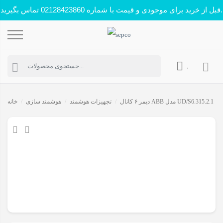
قبل از خرید برای موجودی و قیمت با شماره 02128423860 تماس بگیرید.
حساب کاربری
دیمر ۶ کانال ABB مدل UD/S6.315.2.1
/
تجهیزات هوشمند
/
هوشمند سازی
/
خانه