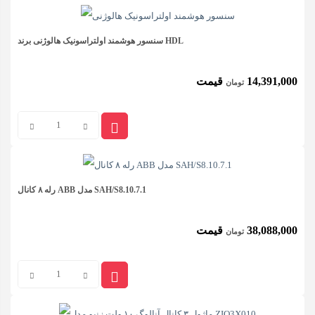
هوشمند
برند
سنسور هوشمند اولتراسونیک هالوژنی برند HDL
HDL
14,391,000
قیمت
تومان
عدد
سنسور
هوشمند
اولتراسونیک
هالوژنی
رله ۸ کانال ABB مدل SAH/S8.10.7.1
برند
38,088,000
قیمت
تومان
HDL
عدد
رله
۸