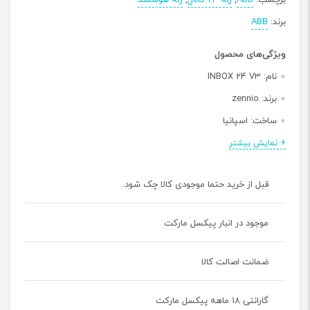
برچسب:
ABB
,
رله 24 کانال
,
رله هوشمند
برند:
ABB
ویژگی‌های محصول
نام:
INBOX 24 V3
برند:
zennio
ساخت:
اسپانیا
پروتکل:
KNX
+ نمایش بیشتر
جنس بدنه:
ABS+PC
قبل از خرید حتما موجودی کالا چک شود.
تعداد کانال:
2 عدد
دمای کاری:
0 تا +55 درجه سانتی گراد
موجود در انبار پیکسل مارکت
رطوبت نسبی کاری:
5 .. 95%
ضمانت اصالت کالا
گارانتی ۱۸ ماهه پیکسل مارکت