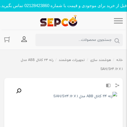
قبل از خرید برای موجودی و قیمت با شماره 02128423860 تماس بگیرید.
ورود به حسا
خانه
/
هوشمند سازی
/
تجهیزات هوشمند
/
رله ۲۴ کانال ABB مدل
SAH/S24.16.7.1