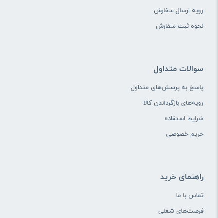
دنیا، در طرح ها، رنگ های دلخواه ویژگی های منحصر بفرد خود
رویه ارسال سفارش
امکانات و قابلیت ها:
نحوه ثبت سفارش
انتخاب و خرید بفرمایید.
ارزش خرید در برابر قیمت:
همچنین بازدیدکننده های محترم می توانند با دنبال کردن پیج
سوالات متداول
های
آپارات
و
تماشا
و
نماشا
سایت پیکسل مارکت فیلم های
پاسخ به پرسش‌های متداول
آموزشی در ارتباط با محصولات سایت Pixelemarket را پیگیری
رویه‌های بازگرداندن کالا
نمایند
شرایط استفاده
حریم خصوصی
راهنمای خرید
تماس با ما
فرصت‌های شغلی