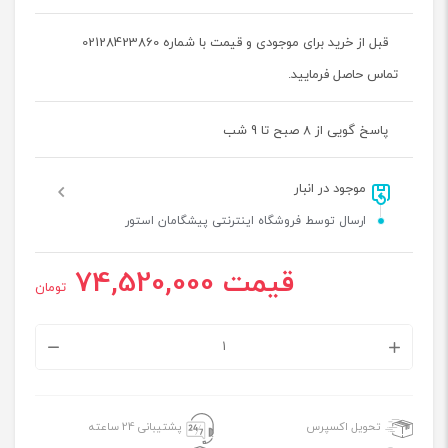
قبل از خرید برای موجودی و قیمت با شماره 02128423860
تماس حاصل فرمایید.
پاسخ گویی از 8 صبح تا 9 شب
موجود در انبار
ارسال توسط فروشگاه اینترنتی پیشگامان استور
قیمت
74,520,000
تومان
رله
۲۴
کانال
تحویل اکسپرس
پشتیبانی 24 ساعته
ABB