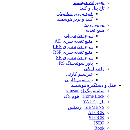
تجهیزات هوشمند
تاچ پنل و کلید
کلید و پریز مکانیکی
کلید و پریز هوشمند
موتور پرده
منبع تغذیه
منبع تغذیه ریلی
منبع تغذیه سری AD
منبع تغذیه سری LRS
منبع تغذیه سری RSP
منبع تغذیه سری SE
پاور سوئیچینگ RS
رله پیامکی
غیرسیم کارتی
رله سیم کارتی
قفل و دستگیره هوشمند
سامسونگ | samsung
Home Lock | هوم لاک
یال | YALE
SIEMENS | زیمنس
ALOCK
SLOCK
ISEO
Rook