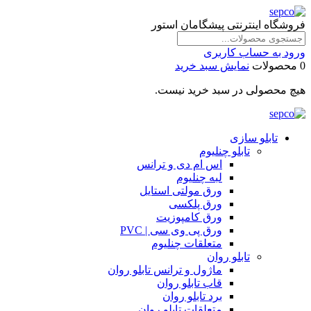
فروشگاه اینترنتی پیشگامان استور
ورود به حساب کاربری
0 محصولات
نمایش سبد خرید
هیچ محصولی در سبد خرید نیست.
تابلو سازی
تابلو چنلیوم
اس ام دی و ترانس
لبه چنلیوم
ورق مولتی استایل
ورق پلکسی
ورق کامپوزیت
ورق پی وی سی | PVC
متعلقات چنلیوم
تابلو روان
ماژول و ترانس تابلو روان
قاب تابلو روان
برد تابلو روان
متعلقات تابلو روان