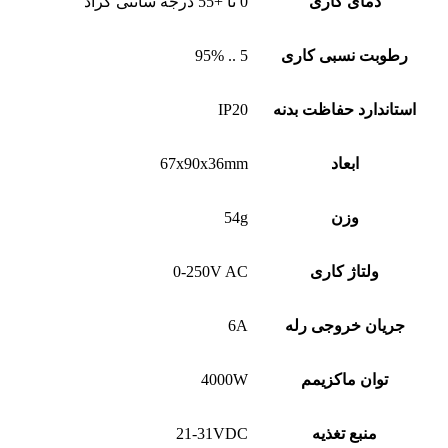
دمای کاری
0 تا +55 درجه سانتی گراد
رطوبت نسبی کاری
5 .. 95%
استاندارد حفاظت بدنه
IP20
ابعاد
67x90x36mm
وزن
54g
ولتاژ کاری
0-250V AC
جریان خروجی رله
6A
توان ماکزیمم
4000W
منبع تغذیه
21-31VDC