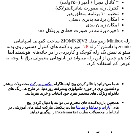
۲ کانال مجزا ۶ آمپر (۲۵۰ولت)
کنترل رله بصورت شاتر(اینترلاک)
تنظیم ۱۰ برنامه منطق پذیر
امکان برنامه پذیری دستی
امکان زمان بندی
ذخیره برنامه در صورت خطای پروتکل knx
رله Minibox زنیو مدل ZIOMN20V2 ساخت کمپانی اسپانیایی
zennio با داشتن
۲
رله
۱۶
آمپر و دکمه های کنترل دستی روی بدنه
میتواند نقش یک رله کوچک و کاربردی را در خانه‌های هوشمند ایفا
کند هم چنین از این رله میتواند در تابلوهایی معمولی برق با توجه به
عرض کم استفاده کرد.
شما می‌توانید با فالو کردن پیچ اینستاگرام
پیکسل مارکت
محصولات بیشتر
و دلنشین تری در حوزه تکنولوژی پیشرفته روز دنیا، در طرح ها، رنگ های
دلخواه ویژگی های منحصر بفرد خود انتخاب و خرید بفرمایید.
همچنین بازدیدکننده های محترم می توانند با دنبال کردن پیج
های
آپارات
و
تماشا
و
نماشا
سایت پیکسل مارکت فیلم های آموزشی در
ارتباط با محصولات سایت Pixelemarket را پیگیری نمایند