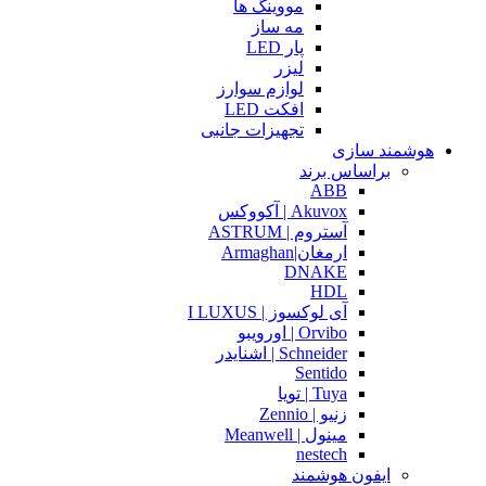
مووینگ ها
مه ساز
پار LED
لیزر
لوازم سوارز
افکت LED
تجهیزات جانبی
هوشمند سازی
براساس برند
ABB
Akuvox | آکووکس
آستروم | ASTRUM
ارمغان|Armaghan
DNAKE
HDL
آی لوکسوز | I LUXUS
Orvibo | اورویبو
Schneider | اشنایدر
Sentido
Tuya | تویا
زنیو | Zennio
مینول | Meanwell
nestech
ایفون هوشمند