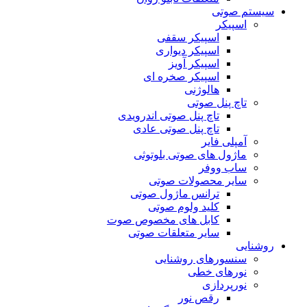
سیستم صوتی
اسپیکر
اسپیکر سقفی
اسپیکر دیواری
اسپیکر آویز
اسپیکر صخره ای
هالوژنی
تاچ پنل صوتی
تاچ پنل صوتی اندرویدی
تاچ پنل صوتی عادی
آمپلی فایر
ماژول های صوتی بلوتوثی
ساب ووفر
سایر محصولات صوتی
ترانس ماژول صوتی
کلید ولوم صوتی
کابل های مخصوص صوت
سایر متعلقات صوتی
روشنایی
سنسورهای روشنایی
نورهای خطی
نورپردازی
رقص نور