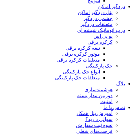
سوئیچ
دزدگیر اماکن
پنل دزدگیر اماکن
چشمی دزدگیر
متعلقات دزدگیر
درب اتوماتیک شیشه ای
یو پی اس
کرکره برقی
تیغه کرکره برقی
موتور کرکره برقی
متعلقات کرکره برقی
جک پارکینگی
انواع جک پارکینگی
متعلقات جک پارکینگی
بلاگ
هوشمندسازی
دوربین مدار بسته
امنیت
تماس با ما
آموزش پنل همکار
سوالی دارید؟
نحوه ثبت سفارش
فرصت‌های شغلی