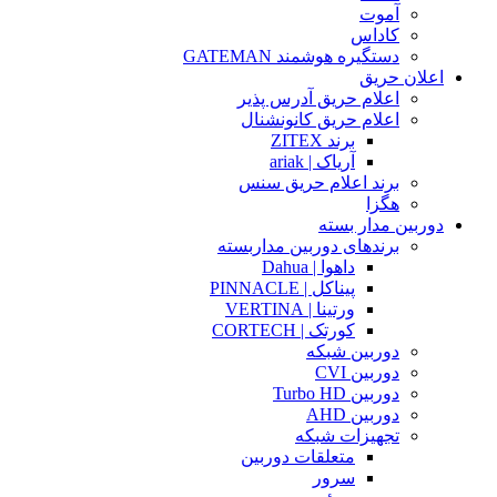
آموت
کاداس
دستگیره هوشمند GATEMAN
اعلان حریق
اعلام حریق آدرس پذیر
اعلام حریق کانونشنال
برند ZITEX
آریاک | ariak
برند اعلام حریق سنس
هگزا
دوربین مدار بسته
برندهای دوربین مداربسته
داهوا | Dahua
پیناکل | PINNACLE
ورتینا | VERTINA
کورتک | CORTECH
دوربین شبکه
دوربین CVI
دوربین Turbo HD
دوربین AHD
تجهیزات شبکه
متعلقات دوربین
سرور