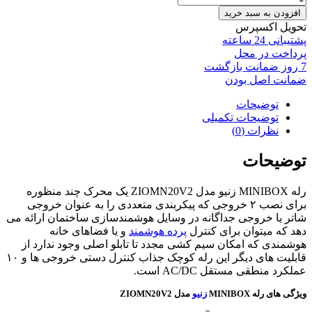
افزودن به سبد خرید
تحویل اکسپرس
پشتیبانی 24 ساعته
پرداخت در محل
7 روز ضمانت بازگشت
ضمانت اصل بودن
توضیحات
توضیحات تکمیلی
نظرات (0)
توضیحات
رله MINIBOX زنیو مدل ZIOMN20V2 یک محرک چند منظوره
برای نصب ۲ خروجی که پیکربندی متعددی را به عنوان خروجی
شاتر یا خروجی جداگانه در وسایل هوشمندسازی ساختمان ارائه می
دهد که میتوان برای کنترل
پرده هوشمند
و یا فضاهای خانه
هوشمندی که امکان سیم کشی مجدد تا تابلو اصلی وجود ندارد از
قابلیت های دیگر این رله کوچک جذاب کنترل دستی خروجی ها و ۱۰
عملکرد منطقی مستقل AC/DC است.
ویژگی های رله MINIBOX
زنیو
مدل ZIOMN20V2