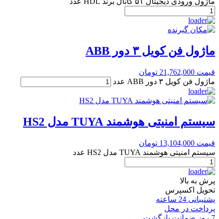
ماژول ورودی دیجیتال ۵۱ کانال برند HDL عدد
ماژول فن کویل ۳ دور ABB
قیمت
21,762,000
تومان
ماژول فن کویل ۳ دور ABB عدد
سیستم امنیتی هوشمند TUYA مدل HS2
قیمت
13,104,000
تومان
سیستم امنیتی هوشمند TUYA مدل HS2 عدد
پرش به بالا
تحویل اکسپرس
پشتیبانی 24 ساعته
پرداخت در محل
7 روز ضمانت بازگشت