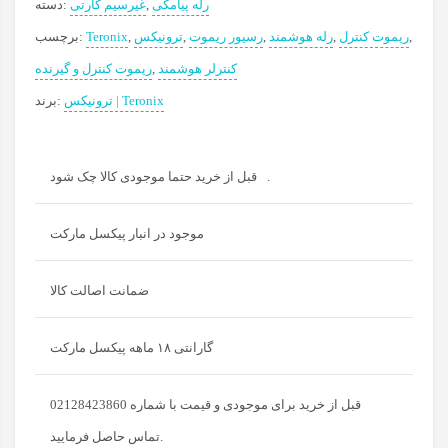
رله پیامکی
,
غیرسیم کارتی
دسته:
,
ریموت کنترل
,
رله هوشمند
,
رسیور ریموت
,
ترونیکس
,
Teronix
برچسب:
کنترلر هوشمند
,
ریموت کنترل و گیرنده
ترونیکس | Teronix
برند:
قبل از خرید حتما موجودی کالا چک شود.
موجود در انبار پیکسل مارکت
ضمانت اصالت کالا
گارانتی ۱۸ ماهه پیکسل مارکت
قبل از خرید برای موجودی و قیمت با شماره 02128423860
تماس حاصل فرمایید.