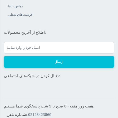
بیشتر و دلنشین تری در حوزه تکنولوژی پیشرفته روز دنیا، در طرح ها،
تماس با ما
فرصت‌های شغلی
رنگ های دلخواه ویژگی های منحصر بفرد خود انتخاب و خرید بفرمایید.
همچنین بازدیدکننده های محترم می توانند با دنبال کردن پیج های
اطلاع از آخرین محصولات:
آپارات
و
تماشا
و
نماشا
سایت پیکسل مارکت فیلم های آموزشی در
ارتباط با محصولات سایت Pixelemarket را پیگیری نمایند
ارسال
دنبال کردن در شبکه‌های اجتماعی:
هفت روز هفته ، 8 صبح تا 9 شب پاسخگوی شما هستیم.
02128423860
شماره تلفن: