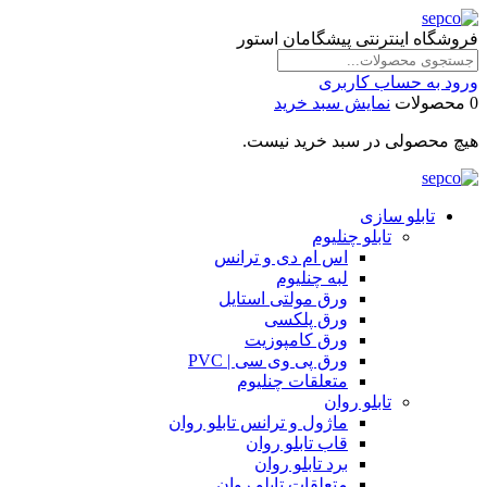
فروشگاه اینترنتی پیشگامان استور
ورود به حساب کاربری
0 محصولات
نمایش سبد خرید
هیچ محصولی در سبد خرید نیست.
تابلو سازی
تابلو چنلیوم
اس ام دی و ترانس
لبه چنلیوم
ورق مولتی استایل
ورق پلکسی
ورق کامپوزیت
ورق پی وی سی | PVC
متعلقات چنلیوم
تابلو روان
ماژول و ترانس تابلو روان
قاب تابلو روان
برد تابلو روان
متعلقات تابلو روان