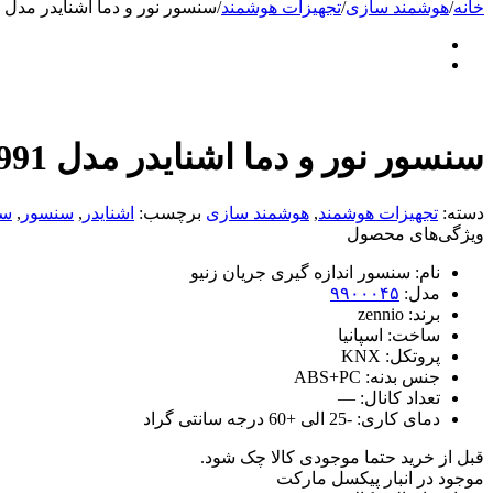
خانه
/
هوشمند سازی
/
تجهیزات هوشمند
/
سنسور نور و دما اشنایدر مدل MTN663991
سنسور نور و دما اشنایدر مدل MTN663991
دسته:
تجهیزات هوشمند
,
هوشمند سازی
برچسب:
اشنایدر
,
سنسور
,
سن
ویژگی‌های محصول
نام:
سنسور اندازه گیری جریان زنیو
مدل:
۹۹۰۰۰۴۵
برند:
zennio
ساخت:
اسپانیا
پروتکل:
KNX
جنس بدنه:
ABS+PC
تعداد کانال:
—
دمای کاری:
-25 الی +60 درجه سانتی گراد
قبل از خرید حتما موجودی کالا چک شود.
موجود در انبار پیکسل مارکت