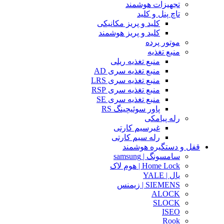
تجهیزات هوشمند
تاچ پنل و کلید
کلید و پریز مکانیکی
کلید و پریز هوشمند
موتور پرده
منبع تغذیه
منبع تغذیه ریلی
منبع تغذیه سری AD
منبع تغذیه سری LRS
منبع تغذیه سری RSP
منبع تغذیه سری SE
پاور سوئیچینگ RS
رله پیامکی
غیرسیم کارتی
رله سیم کارتی
قفل و دستگیره هوشمند
سامسونگ | samsung
Home Lock | هوم لاک
یال | YALE
SIEMENS | زیمنس
ALOCK
SLOCK
ISEO
Rook