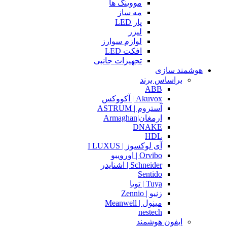
مووینگ ها
مه ساز
پار LED
لیزر
لوازم سوارز
افکت LED
تجهیزات جانبی
هوشمند سازی
براساس برند
ABB
Akuvox | آکووکس
آستروم | ASTRUM
ارمغان|Armaghan
DNAKE
HDL
آی لوکسوز | I LUXUS
Orvibo | اورویبو
Schneider | اشنایدر
Sentido
Tuya | تویا
زنیو | Zennio
مینول | Meanwell
nestech
ایفون هوشمند