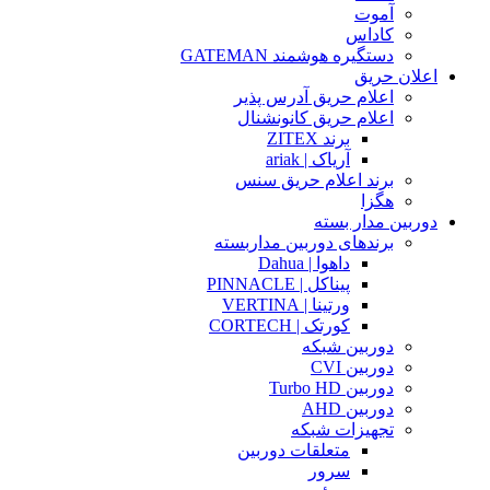
آموت
کاداس
دستگیره هوشمند GATEMAN
اعلان حریق
اعلام حریق آدرس پذیر
اعلام حریق کانونشنال
برند ZITEX
آریاک | ariak
برند اعلام حریق سنس
هگزا
دوربین مدار بسته
برندهای دوربین مداربسته
داهوا | Dahua
پیناکل | PINNACLE
ورتینا | VERTINA
کورتک | CORTECH
دوربین شبکه
دوربین CVI
دوربین Turbo HD
دوربین AHD
تجهیزات شبکه
متعلقات دوربین
سرور