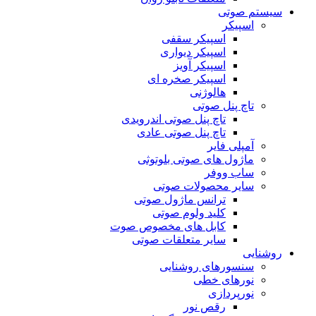
سیستم صوتی
اسپیکر
اسپیکر سقفی
اسپیکر دیواری
اسپیکر آویز
اسپیکر صخره ای
هالوژنی
تاچ پنل صوتی
تاچ پنل صوتی اندرویدی
تاچ پنل صوتی عادی
آمپلی فایر
ماژول های صوتی بلوتوثی
ساب ووفر
سایر محصولات صوتی
ترانس ماژول صوتی
کلید ولوم صوتی
کابل های مخصوص صوت
سایر متعلقات صوتی
روشنایی
سنسورهای روشنایی
نورهای خطی
نورپردازی
رقص نور