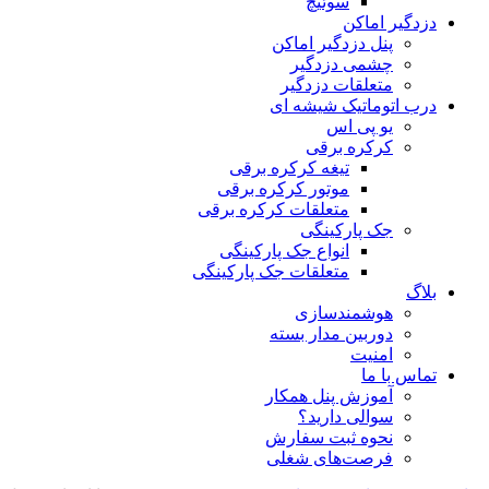
سوئیچ
دزدگیر اماکن
پنل دزدگیر اماکن
چشمی دزدگیر
متعلقات دزدگیر
درب اتوماتیک شیشه ای
یو پی اس
کرکره برقی
تیغه کرکره برقی
موتور کرکره برقی
متعلقات کرکره برقی
جک پارکینگی
انواع جک پارکینگی
متعلقات جک پارکینگی
بلاگ
هوشمندسازی
دوربین مدار بسته
امنیت
تماس با ما
آموزش پنل همکار
سوالی دارید؟
نحوه ثبت سفارش
فرصت‌های شغلی