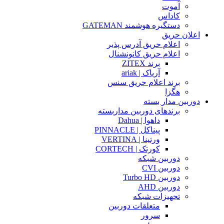
آموت
کاداس
دستگیره هوشمند GATEMAN
اعلان حریق
اعلام حریق آدرس پذیر
اعلام حریق کانونشنال
برند ZITEX
آریاک | ariak
برند اعلام حریق سنس
هگزا
دوربین مدار بسته
برندهای دوربین مداربسته
داهوا | Dahua
پیناکل | PINNACLE
ورتینا | VERTINA
کورتک | CORTECH
دوربین شبکه
دوربین CVI
دوربین Turbo HD
دوربین AHD
تجهیزات شبکه
متعلقات دوربین
سرور