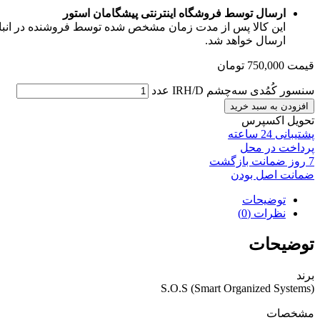
ارسال توسط فروشگاه اینترنتی پیشگامان استور
این کالا پس از مدت زمان مشخص شده توسط فروشنده در انبار ف
ارسال خواهد شد.
قیمت
750,000
تومان
سنسور کُمُدی سه‌چشم IRH/D عدد
افزودن به سبد خرید
تحویل اکسپرس
پشتیبانی 24 ساعته
پرداخت در محل
7 روز ضمانت بازگشت
ضمانت اصل بودن
توضیحات
نظرات (0)
توضیحات
برند
S.O.S (Smart Organized Systems)
مشخصات