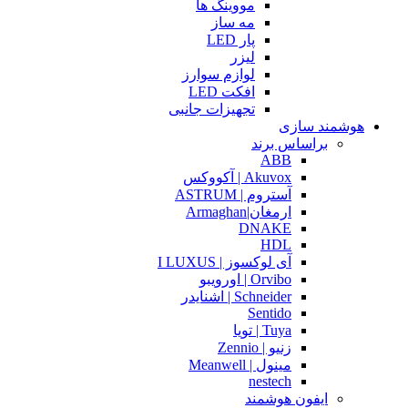
مووینگ ها
مه ساز
پار LED
لیزر
لوازم سوارز
افکت LED
تجهیزات جانبی
هوشمند سازی
براساس برند
ABB
Akuvox | آکووکس
آستروم | ASTRUM
ارمغان|Armaghan
DNAKE
HDL
آی لوکسوز | I LUXUS
Orvibo | اورویبو
Schneider | اشنایدر
Sentido
Tuya | تویا
زنیو | Zennio
مینول | Meanwell
nestech
ایفون هوشمند