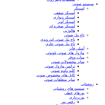
سیستم صوتی
اسپیکر
اسپیکر سقفی
اسپیکر دیواری
اسپیکر آویز
اسپیکر صخره ای
هالوژنی
تاچ پنل صوتی
تاچ پنل صوتی اندرویدی
تاچ پنل صوتی عادی
آمپلی فایر
ماژول های صوتی بلوتوثی
ساب ووفر
سایر محصولات صوتی
ترانس ماژول صوتی
کلید ولوم صوتی
کابل های مخصوص صوت
سایر متعلقات صوتی
روشنایی
سنسورهای روشنایی
نورهای خطی
نورپردازی
رقص نور