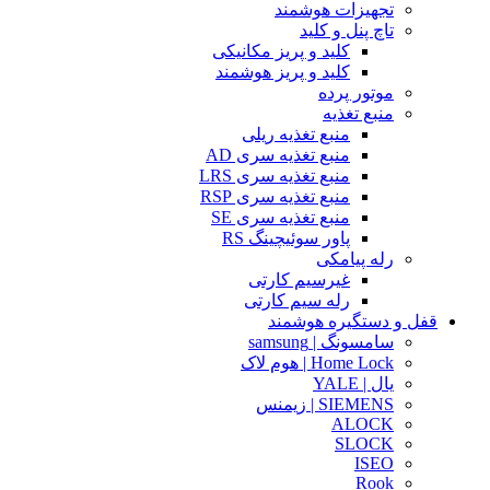
تجهیزات هوشمند
تاچ پنل و کلید
کلید و پریز مکانیکی
کلید و پریز هوشمند
موتور پرده
منبع تغذیه
منبع تغذیه ریلی
منبع تغذیه سری AD
منبع تغذیه سری LRS
منبع تغذیه سری RSP
منبع تغذیه سری SE
پاور سوئیچینگ RS
رله پیامکی
غیرسیم کارتی
رله سیم کارتی
قفل و دستگیره هوشمند
سامسونگ | samsung
Home Lock | هوم لاک
یال | YALE
SIEMENS | زیمنس
ALOCK
SLOCK
ISEO
Rook