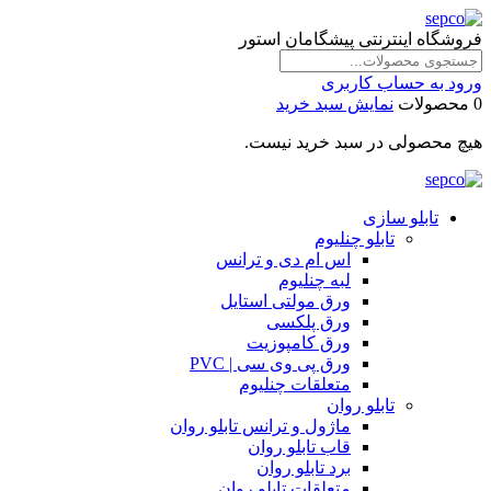
فروشگاه اینترنتی پیشگامان استور
ورود به حساب کاربری
0 محصولات
نمایش سبد خرید
هیچ محصولی در سبد خرید نیست.
تابلو سازی
تابلو چنلیوم
اس ام دی و ترانس
لبه چنلیوم
ورق مولتی استایل
ورق پلکسی
ورق کامپوزیت
ورق پی وی سی | PVC
متعلقات چنلیوم
تابلو روان
ماژول و ترانس تابلو روان
قاب تابلو روان
برد تابلو روان
متعلقات تابلو روان