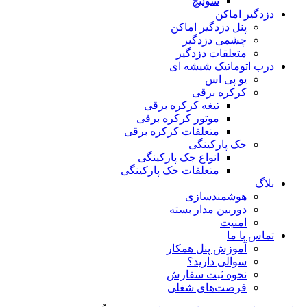
سوئیچ
دزدگیر اماکن
پنل دزدگیر اماکن
چشمی دزدگیر
متعلقات دزدگیر
درب اتوماتیک شیشه ای
یو پی اس
کرکره برقی
تیغه کرکره برقی
موتور کرکره برقی
متعلقات کرکره برقی
جک پارکینگی
انواع جک پارکینگی
متعلقات جک پارکینگی
بلاگ
هوشمندسازی
دوربین مدار بسته
امنیت
تماس با ما
آموزش پنل همکار
سوالی دارید؟
نحوه ثبت سفارش
فرصت‌های شغلی