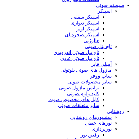
سیستم صوتی
اسپیکر
اسپیکر سقفی
اسپیکر دیواری
اسپیکر آویز
اسپیکر صخره ای
هالوژنی
تاچ پنل صوتی
تاچ پنل صوتی اندرویدی
تاچ پنل صوتی عادی
آمپلی فایر
ماژول های صوتی بلوتوثی
ساب ووفر
سایر محصولات صوتی
ترانس ماژول صوتی
کلید ولوم صوتی
کابل های مخصوص صوت
سایر متعلقات صوتی
روشنایی
سنسورهای روشنایی
نورهای خطی
نورپردازی
رقص نور