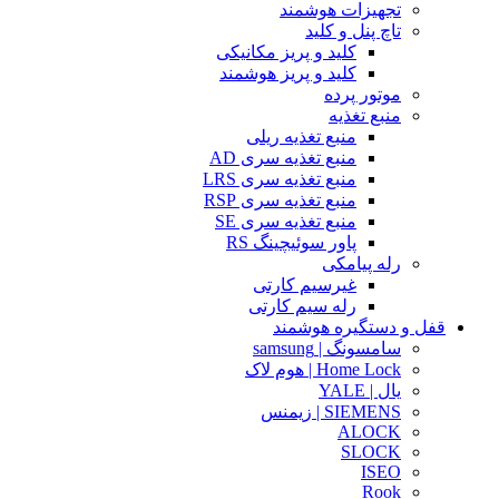
تجهیزات هوشمند
تاچ پنل و کلید
کلید و پریز مکانیکی
کلید و پریز هوشمند
موتور پرده
منبع تغذیه
منبع تغذیه ریلی
منبع تغذیه سری AD
منبع تغذیه سری LRS
منبع تغذیه سری RSP
منبع تغذیه سری SE
پاور سوئیچینگ RS
رله پیامکی
غیرسیم کارتی
رله سیم کارتی
قفل و دستگیره هوشمند
سامسونگ | samsung
Home Lock | هوم لاک
یال | YALE
SIEMENS | زیمنس
ALOCK
SLOCK
ISEO
Rook