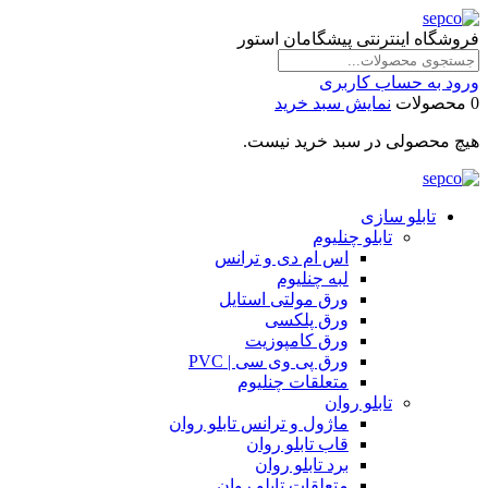
فروشگاه اینترنتی پیشگامان استور
ورود به حساب کاربری
0 محصولات
نمایش سبد خرید
هیچ محصولی در سبد خرید نیست.
تابلو سازی
تابلو چنلیوم
اس ام دی و ترانس
لبه چنلیوم
ورق مولتی استایل
ورق پلکسی
ورق کامپوزیت
ورق پی وی سی | PVC
متعلقات چنلیوم
تابلو روان
ماژول و ترانس تابلو روان
قاب تابلو روان
برد تابلو روان
متعلقات تابلو روان