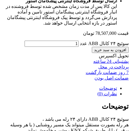
ارسال توسط فروشگاه اینترنتی پیشگامان استور
این کالا پس از مدت زمان مشخص شده توسط فروشنده در
انبار فروشگاه اینترنتی پیشگامان استور تامین و آماده
پردازش می‌گردد و توسط پیک فروشگاه اینترنتی پیشگامان
استور در بازه انتخابی ارسال خواهد شد.
قیمت
78,507,000
تومان
سوئیچ ۲۴ کانال ABB عدد
افزودن به سبد خرید
تحویل اکسپرس
پشتیبانی 24 ساعته
پرداخت در محل
7 روز ضمانت بازگشت
ضمانت اصل بودن
توضیحات
نظرات (0)
توضیحات
سوئیچ ۲۴ کانال ABB دارای ۲۴ رله می باشد ،
هر رله بصورت مستقل میتواند یک مسیر روشنایی ( یا هر وسیله
برقی ) را از طریق شبکه KNX روشن و خاموش نماید .