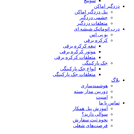
سوئیچ
دزدگیر اماکن
پنل دزدگیر اماکن
چشمی دزدگیر
متعلقات دزدگیر
درب اتوماتیک شیشه ای
یو پی اس
کرکره برقی
تیغه کرکره برقی
موتور کرکره برقی
متعلقات کرکره برقی
جک پارکینگی
انواع جک پارکینگی
متعلقات جک پارکینگی
بلاگ
هوشمندسازی
دوربین مدار بسته
امنیت
تماس با ما
آموزش پنل همکار
سوالی دارید؟
نحوه ثبت سفارش
فرصت‌های شغلی