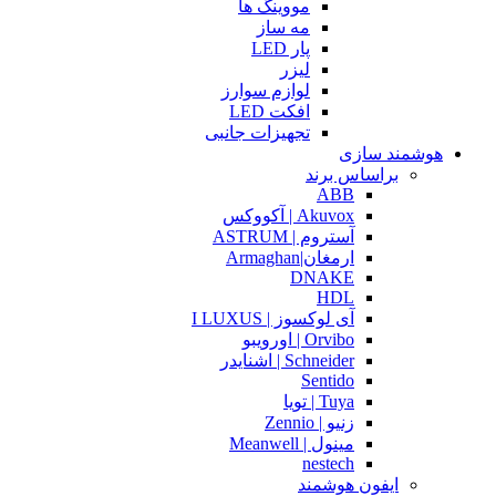
مووینگ ها
مه ساز
پار LED
لیزر
لوازم سوارز
افکت LED
تجهیزات جانبی
هوشمند سازی
براساس برند
ABB
Akuvox | آکووکس
آستروم | ASTRUM
ارمغان|Armaghan
DNAKE
HDL
آی لوکسوز | I LUXUS
Orvibo | اورویبو
Schneider | اشنایدر
Sentido
Tuya | تویا
زنیو | Zennio
مینول | Meanwell
nestech
ایفون هوشمند