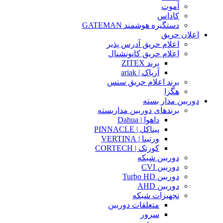
آموت
کاداس
دستگیره هوشمند GATEMAN
اعلان حریق
اعلام حریق آدرس پذیر
اعلام حریق کانونشنال
برند ZITEX
آریاک | ariak
برند اعلام حریق سنس
هگزا
دوربین مدار بسته
برندهای دوربین مداربسته
داهوا | Dahua
پیناکل | PINNACLE
ورتینا | VERTINA
کورتک | CORTECH
دوربین شبکه
دوربین CVI
دوربین Turbo HD
دوربین AHD
تجهیزات شبکه
متعلقات دوربین
سرور