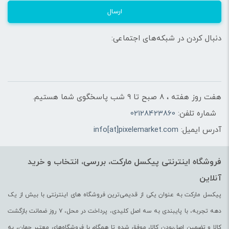
همچنین بازدیدکننده های محترم می توانند با دنبال کردن پیج
ارسال
های
آپارات
و
تماشا
و
نماشا
سایت پیکسل مارکت فیلم های
دنبال کردن در شبکه‌های اجتماعی:
آموزشی در ارتباط با محصولات سایت Pixelemarket را پیگیری
نمایند
هفت روز هفته ، 8 صبح تا 9 شب پاسخگوی شما هستیم.
شماره تلفن:
02128423860
آدرس ایمیل:
info[at]pixelemarket.com
فروشگاه اینترنتی پیکسل مارکت، بررسی، انتخاب و خرید
آنلاین
پیکسل مارکت به عنوان یکی از قدیمی‌ترین فروشگاه های اینترنتی با بیش از یک
دهه تجربه، با پایبندی به سه اصل کلیدی، پرداخت در محل، ۷ روز ضمانت بازگشت
کالا و تضمین اصل‌بودن کالا، موفق شده تا همگام با فروشگاه‌های معتبر جهان، به