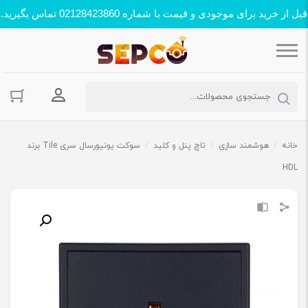
قبل از خرید برای موجودی و قیمت با شماره 02128423860 تماس بگیرید.
ورود به حسا
خانه
/
هوشمند سازی
/
تاچ پنل و کلید
/
سوکت یونیورسال سری Tile برند
HDL