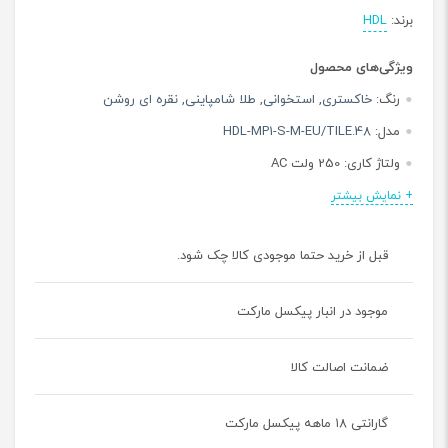
برند:
HDL
ویژگی‌های محصول
رنگ:
خاکستری
,
استخوانی
,
طلا شامپاینی
,
نقره ای روشن
مدل:
HDL-MP1-S-M-EU/TILE.48
ولتاژ کاری:
250 ولت AC
حداکثر جریان خروجی:
10 آمپر
+ نمایش بیشتر
استاندارد طراحی:
CE, ROHS
قبل از خرید حتما موجودی کالا چک شود.
جنس بدنه:
پلی کربنات
استاندارد حفاظت بدنه:
IP20
موجود در انبار پیکسل مارکت
نوع سطح نصبی:
باکس دیواری
ضمانت اصالت کالا
گارانتی ۱۸ ماهه پیکسل مارکت