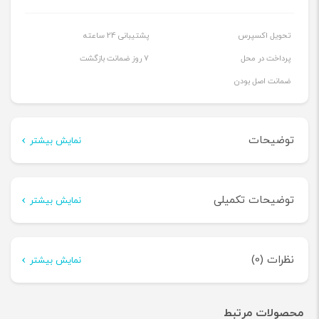
سری
تحویل اکسپرس
پشتیبانی 24 ساعته
Tile
پرداخت در محل
7 روز ضمانت بازگشت
برند
ضمانت اصل بودن
HDL
عدد
توضیحات
نمایش بیشتر
توضیحات
توضیحات تکمیلی
نمایش بیشتر
سوکت یونیورسال سری Tile برند HDL؛
لزوم دستگاه های ولتاژ بالا
توضیحات تکمیلی
در دنیای پر سرعتی که ما در آن زندگی می کنیم، داشتن یک راه حل
نظرات (0)
نمایش بیشتر
برق قابل اعتماد که نیازهای مختلف دستگاه های ولتاژ بالا ما را
وزن
107 g
هیچ دیدگاهی برای این محصول نوشته نشده است.
محصولات مرتبط
برآورده می کند بسیار مهم است. سوکت یونیورسال سری Tile برند