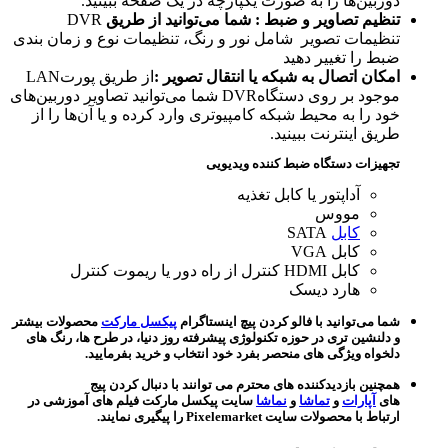
دوربین‌ها را به صورت یکپارچه در یک صفحه ببینید.
تنظیم تصاویر و ضبط : شما می‌توانید از طریق
DVR
تنظیمات تصویر شامل نور و رنگ، تنظیمات نوع و زمان بندی
ضبط را تغییر دهید
امکان اتصال به شبکه یا انتقال تصویر :
از طریق پورتLAN
موجود بر روی دستگاهDVR شما می‌توانید تصاویر دوربین‌های
خود را به محیط شبکه کامپیوتری وارد کرده و یا آن‌ها را از
طریق اینترنت ببینید.
تجهیزات دستگاه ضبط کننده ویدیویی
آداپتور یا کابل تغذیه
مووس
کابل
SATA
کابل VGA
کابل HDMI کنترل از راه دور یا ریموت کنترل
هارد دیسک
شما می‌توانید با فالو کردن پیچ اینستاگرام
پیکسل مارکت
محصولات بیشتر
و دلنشین تری در حوزه تکنولوژی پیشرفته روز دنیا، در طرح ها، رنگ های
دلخواه ویژگی های منحصر بفرد خود انتخاب و خرید بفرمایید.
همچنین بازدیدکننده های محترم می توانند با دنبال کردن پیج
های
آپارات
و
تماشا
و
نماشا
سایت پیکسل مارکت فیلم های آموزشی در
ارتباط با محصولات سایت Pixelemarket را پیگیری نمایند.