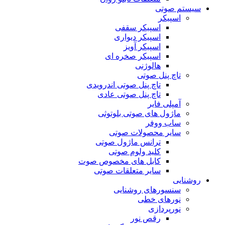
سیستم صوتی
اسپیکر
اسپیکر سقفی
اسپیکر دیواری
اسپیکر آویز
اسپیکر صخره ای
هالوژنی
تاچ پنل صوتی
تاچ پنل صوتی اندرویدی
تاچ پنل صوتی عادی
آمپلی فایر
ماژول های صوتی بلوتوثی
ساب ووفر
سایر محصولات صوتی
ترانس ماژول صوتی
کلید ولوم صوتی
کابل های مخصوص صوت
سایر متعلقات صوتی
روشنایی
سنسورهای روشنایی
نورهای خطی
نورپردازی
رقص نور