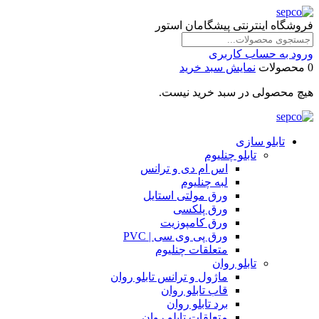
فروشگاه اینترنتی پیشگامان استور
ورود به حساب کاربری
0 محصولات
نمایش سبد خرید
هیچ محصولی در سبد خرید نیست.
تابلو سازی
تابلو چنلیوم
اس ام دی و ترانس
لبه چنلیوم
ورق مولتی استایل
ورق پلکسی
ورق کامپوزیت
ورق پی وی سی | PVC
متعلقات چنلیوم
تابلو روان
ماژول و ترانس تابلو روان
قاب تابلو روان
برد تابلو روان
متعلقات تابلو روان