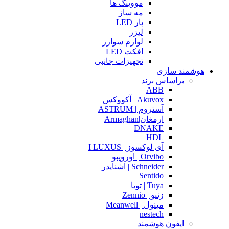
مووینگ ها
مه ساز
پار LED
لیزر
لوازم سوارز
افکت LED
تجهیزات جانبی
هوشمند سازی
براساس برند
ABB
Akuvox | آکووکس
آستروم | ASTRUM
ارمغان|Armaghan
DNAKE
HDL
آی لوکسوز | I LUXUS
Orvibo | اورویبو
Schneider | اشنایدر
Sentido
Tuya | تویا
زنیو | Zennio
مینول | Meanwell
nestech
ایفون هوشمند