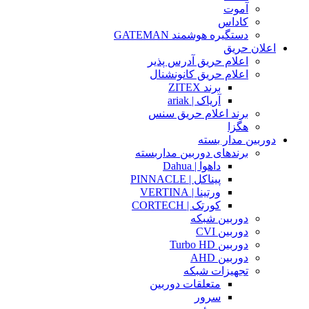
آموت
کاداس
دستگیره هوشمند GATEMAN
اعلان حریق
اعلام حریق آدرس پذیر
اعلام حریق کانونشنال
برند ZITEX
آریاک | ariak
برند اعلام حریق سنس
هگزا
دوربین مدار بسته
برندهای دوربین مداربسته
داهوا | Dahua
پیناکل | PINNACLE
ورتینا | VERTINA
کورتک | CORTECH
دوربین شبکه
دوربین CVI
دوربین Turbo HD
دوربین AHD
تجهیزات شبکه
متعلقات دوربین
سرور