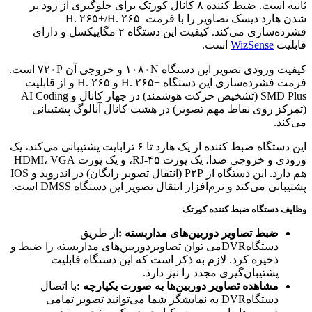
ثانیه است. ضبط کننده ۸ کانال کورتک برای جلوگیری از زود پر
شدن هارد دیسک تصاویر را با فرمت H. ۲۶۵+/H. ۲۶۵
فشرده‌سازی می‌کند. کیفیت این دستگاه ۲ مگاپیکسل و دارای
قابلیت
WizSense
است.
کیفیت ورودی تصویر این دستگاه ۱۰۸۰N و خروجی آن ۷۲۰P است.
فرمت فشرده‌سازی این دستگاه +H. ۲۶۵ و H. ۲۶۵ و از قابلیت
SMD Plus (تشخیص حرکت هوشمند) در چهار کانال و AI Coding
(تمرکز روی نقاط مهم تصویر) در هشت کانال آنالوگ پشتیبانی
می‌کند.
این دستگاه ضبط کننده از یک هارد تا ۶ ترابایت پشتیبانی می‌کند، یک
ورودی و خروجی صدا، یک پورت RJ-۴۵، و یک پورت HDMI، VGA
هم دارد. این دستگاه از P۲P (انتقال تصویر رایگان) در اندروید و IOS
پشتیبانی می‌کند و نرم‌افزار انتقال تصویر این دستگاه DMSS است.
وظایف دستگاه
ضبط کننده کورتک
ضبط تصاویر دوربین‌های مداربسته :
از طریق
دستگاهDVRمی توان تصاویردوربین‌های مداربسته را ضبط و
ذخیره کرد. لازم به ذکر است که این دستگاه قابلیت
پشتیبان‌گیری مجدد را نیز دارد.
مشاهده تصاویر دوربین‌ها به صورت یکپارچه :
با اتصال
دستگاهDVR به نمایشگر شما می‌توانید تصویر تمامی