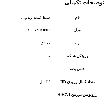
توضیحات تکمیلی
نام
ضبط کننده ویدیویی
مدل
CL-XVR108-I
برند
کورتک
پروتکل شبکه
–
جنس بدنه
–
تعداد کانال ورودی HD
8 کانال
رزولوشن دوربین HDCVI
–