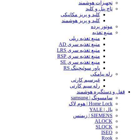
تجهیزات هوشمند
تاچ پنل و کلید
کلید و پریز مکانیکی
کلید و پریز هوشمند
موتور پرده
منبع تغذیه
منبع تغذیه ریلی
منبع تغذیه سری AD
منبع تغذیه سری LRS
منبع تغذیه سری RSP
منبع تغذیه سری SE
پاور سوئیچینگ RS
رله پیامکی
غیرسیم کارتی
رله سیم کارتی
قفل و دستگیره هوشمند
سامسونگ | samsung
Home Lock | هوم لاک
یال | YALE
SIEMENS | زیمنس
ALOCK
SLOCK
ISEO
Rook