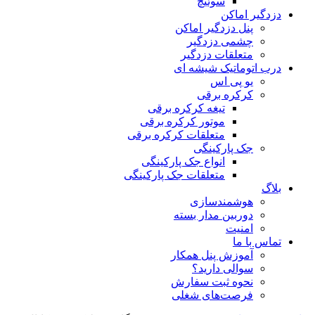
سوئیچ
دزدگیر اماکن
پنل دزدگیر اماکن
چشمی دزدگیر
متعلقات دزدگیر
درب اتوماتیک شیشه ای
یو پی اس
کرکره برقی
تیغه کرکره برقی
موتور کرکره برقی
متعلقات کرکره برقی
جک پارکینگی
انواع جک پارکینگی
متعلقات جک پارکینگی
بلاگ
هوشمندسازی
دوربین مدار بسته
امنیت
تماس با ما
آموزش پنل همکار
سوالی دارید؟
نحوه ثبت سفارش
فرصت‌های شغلی