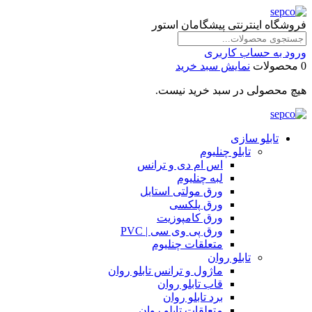
فروشگاه اینترنتی پیشگامان استور
ورود به حساب کاربری
0 محصولات
نمایش سبد خرید
هیچ محصولی در سبد خرید نیست.
تابلو سازی
تابلو چنلیوم
اس ام دی و ترانس
لبه چنلیوم
ورق مولتی استایل
ورق پلکسی
ورق کامپوزیت
ورق پی وی سی | PVC
متعلقات چنلیوم
تابلو روان
ماژول و ترانس تابلو روان
قاب تابلو روان
برد تابلو روان
متعلقات تابلو روان