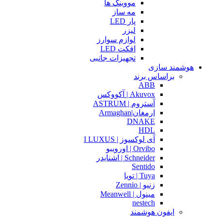
مووینگ ها
مه ساز
پار LED
لیزر
لوازم سوارز
افکت LED
تجهیزات جانبی
هوشمند سازی
براساس برند
ABB
Akuvox | آکووکس
آستروم | ASTRUM
ارمغان|Armaghan
DNAKE
HDL
آی لوکسوز | I LUXUS
Orvibo | اورویبو
Schneider | اشنایدر
Sentido
Tuya | تویا
زنیو | Zennio
مینول | Meanwell
nestech
ایفون هوشمند