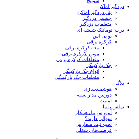
سوئیچ
دزدگیر اماکن
پنل دزدگیر اماکن
چشمی دزدگیر
متعلقات دزدگیر
درب اتوماتیک شیشه ای
یو پی اس
کرکره برقی
تیغه کرکره برقی
موتور کرکره برقی
متعلقات کرکره برقی
جک پارکینگی
انواع جک پارکینگی
متعلقات جک پارکینگی
بلاگ
هوشمندسازی
دوربین مدار بسته
امنیت
تماس با ما
آموزش پنل همکار
سوالی دارید؟
نحوه ثبت سفارش
فرصت‌های شغلی