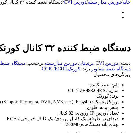
خانه
/
دوربین مدار بسته
/
دوربین CVI
/
دستگاه ضبط کننده ۳۲ کانال کورتک مدل CT-NVR4832-4KS2
دستگاه ضبط کننده ۳۲ کانال کورتک مدل CT-NVR4832-4KS2
دسته:
دوربین CVI
,
برندهای دوربین مداربسته
برچسب:
دستگاه ضبط 
دستگاه ضبط تصاویر
برند:
کورتک | CORTECH
ویژگی‌های محصول
نام:
ضبط کننده
مدل:
CT-NVR4832-4KS2
برند:
کورتک
پروتکل شبکه:
Support IP camera, DVR, NVS, etc.), Easy4ip
جنس بدنه:
فلزی
تعداد دوربین IP ورودی:
32 کانال
صدای دو طرفه:
یک کانال ورودی/ یک کانال خروجی / RCA
پهنای باند دستگاه:
200Mbps