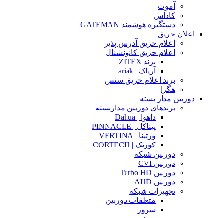
آموت
کاداس
دستگیره هوشمند GATEMAN
اعلان حریق
اعلام حریق آدرس پذیر
اعلام حریق کانونشنال
برند ZITEX
آریاک | ariak
برند اعلام حریق سنس
هگزا
دوربین مدار بسته
برندهای دوربین مداربسته
داهوا | Dahua
پیناکل | PINNACLE
ورتینا | VERTINA
کورتک | CORTECH
دوربین شبکه
دوربین CVI
دوربین Turbo HD
دوربین AHD
تجهیزات شبکه
متعلقات دوربین
سرور