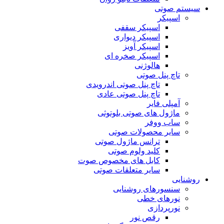
سیستم صوتی
اسپیکر
اسپیکر سقفی
اسپیکر دیواری
اسپیکر آویز
اسپیکر صخره ای
هالوژنی
تاچ پنل صوتی
تاچ پنل صوتی اندرویدی
تاچ پنل صوتی عادی
آمپلی فایر
ماژول های صوتی بلوتوثی
ساب ووفر
سایر محصولات صوتی
ترانس ماژول صوتی
کلید ولوم صوتی
کابل های مخصوص صوت
سایر متعلقات صوتی
روشنایی
سنسورهای روشنایی
نورهای خطی
نورپردازی
رقص نور