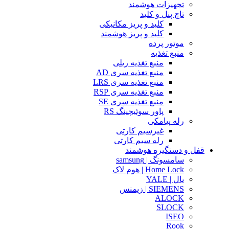
تجهیزات هوشمند
تاچ پنل و کلید
کلید و پریز مکانیکی
کلید و پریز هوشمند
موتور پرده
منبع تغذیه
منبع تغذیه ریلی
منبع تغذیه سری AD
منبع تغذیه سری LRS
منبع تغذیه سری RSP
منبع تغذیه سری SE
پاور سوئیچینگ RS
رله پیامکی
غیرسیم کارتی
رله سیم کارتی
قفل و دستگیره هوشمند
سامسونگ | samsung
Home Lock | هوم لاک
یال | YALE
SIEMENS | زیمنس
ALOCK
SLOCK
ISEO
Rook