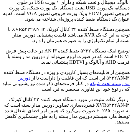
آنالوگ، دیجیتال و تحت شبکه و دارای ۱ پورت USB در جلوی
دستگاه، یک پورت USB پشت دستگاه، یک پورت شبکه، یک پورت
خروجی تصویر HDMI و یک پورت خروجی تصویر VGA است، که به
عنوان یک دستگاه ضبط کننده پروژه‌ای شناخته می‌شود.
همچنین دستگاه ضبط کننده ۳۲ کانال کورتک XVR۵۲۳۲AN-I۳ با
توجه به این که یک XVR می‌باشد قابلیت پشتیبانی دوربین مدار
بسته از تمام تکنولوژی را به صورت همزمان را دارد.
توضیح اینکه دستگاه ۵۲۳۲ ضبط کننده AN I۳ در حالت پیش فرض
HDCVI است که در صورت لزوم می‌تواند از دوربین مدار بسته با
فرمت AHD و آنالوگ و HDTVI پشتیبانی نماید.
همچنین از قابلیت‌های بسیار کاربردی و ویژه در دستگاه ضبط کننده
۵۲۳۲AN-I۳ این است که این قابلیت را داراست تا از
دوربین
مداربسته تحت شبکه
در کنار فرمت‌های ذکر شده نیز پشتیبانی نماید
که در نوع خود این فناوری منحصر به فرد است.
از دیگر نکات مثبت در مورد دستگاه ضبط کننده ۳۲ کانال کورتک
XVR۵۲۳۲AN-I۳ فشرده‌سازی تصاویر دوربین مدار بسته است که
به صورت H. ۲۶۵ صورت می‌گیرد که همین امر فضای اشغال شده
توسط هارد سیستم دوربین مدار بسته را به طور چشمگیری کاهش
می‌دهد.