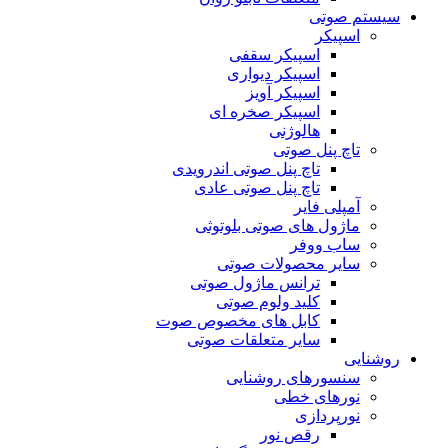
سیستم صوتی
اسپیکر
اسپیکر سقفی
اسپیکر دیواری
اسپیکر آویز
اسپیکر صخره ای
هالوژنی
تاچ پنل صوتی
تاچ پنل صوتی اندرویدی
تاچ پنل صوتی عادی
آمپلی فایر
ماژول های صوتی بلوتوثی
ساب ووفر
سایر محصولات صوتی
ترانس ماژول صوتی
کلید ولوم صوتی
کابل های مخصوص صوت
سایر متعلقات صوتی
روشنایی
سنسورهای روشنایی
نورهای خطی
نورپردازی
رقص نور