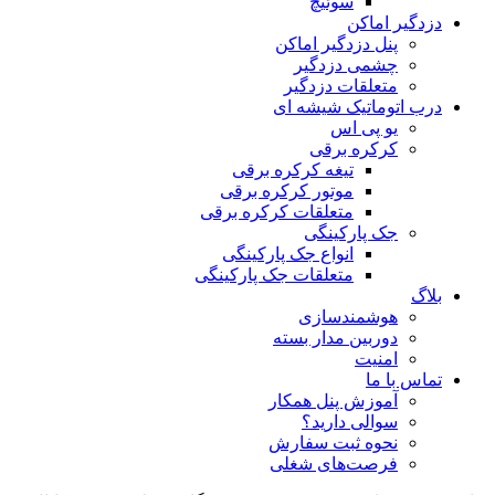
سوئیچ
دزدگیر اماکن
پنل دزدگیر اماکن
چشمی دزدگیر
متعلقات دزدگیر
درب اتوماتیک شیشه ای
یو پی اس
کرکره برقی
تیغه کرکره برقی
موتور کرکره برقی
متعلقات کرکره برقی
جک پارکینگی
انواع جک پارکینگی
متعلقات جک پارکینگی
بلاگ
هوشمندسازی
دوربین مدار بسته
امنیت
تماس با ما
آموزش پنل همکار
سوالی دارید؟
نحوه ثبت سفارش
فرصت‌های شغلی