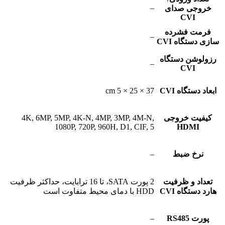
–
خروجی صدای
CVI
فرمت فشرده
–
سازی دستگاه CVI
رزولوشن دستگاه
–
CVI
ابعاد دستگاه CVI
37 × 25 × 5 cm
کیفیت خروجی
4K, 6MP, 5MP, 4K-N, 4MP, 3MP, 4M-N,
1080P, 720P, 960H, D1, CIF, 5
HDMI
نرخ ضبط
–
تعداد و ظرفیت
2 پورت SATA، تا 16 ترابایت، حداکثر ظرفیت
هارد دستگاه CVI
HDD با دمای محیط متفاوت است
پورت RS485
–