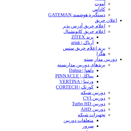
آموت
کاداس
دستگیره هوشمند GATEMAN
اعلان حریق
اعلام حریق آدرس پذیر
اعلام حریق کانونشنال
برند ZITEX
آریاک | ariak
برند اعلام حریق سنس
هگزا
دوربین مدار بسته
برندهای دوربین مداربسته
داهوا | Dahua
پیناکل | PINNACLE
ورتینا | VERTINA
کورتک | CORTECH
دوربین شبکه
دوربین CVI
دوربین Turbo HD
دوربین AHD
تجهیزات شبکه
متعلقات دوربین
سرور