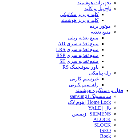
تجهیزات هوشمند
تاچ پنل و کلید
کلید و پریز مکانیکی
کلید و پریز هوشمند
موتور پرده
منبع تغذیه
منبع تغذیه ریلی
منبع تغذیه سری AD
منبع تغذیه سری LRS
منبع تغذیه سری RSP
منبع تغذیه سری SE
پاور سوئیچینگ RS
رله پیامکی
غیرسیم کارتی
رله سیم کارتی
قفل و دستگیره هوشمند
سامسونگ | samsung
Home Lock | هوم لاک
یال | YALE
SIEMENS | زیمنس
ALOCK
SLOCK
ISEO
Rook