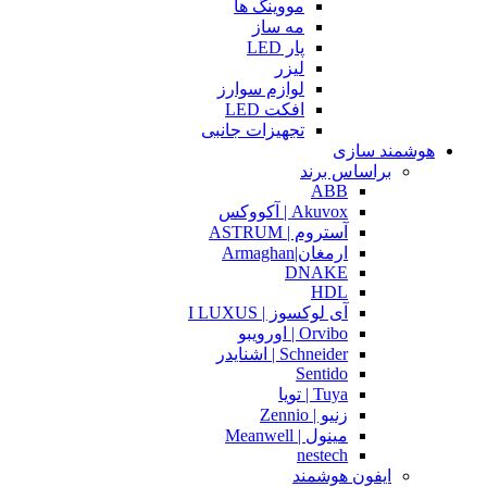
مووینگ ها
مه ساز
پار LED
لیزر
لوازم سوارز
افکت LED
تجهیزات جانبی
هوشمند سازی
براساس برند
ABB
Akuvox | آکووکس
آستروم | ASTRUM
ارمغان|Armaghan
DNAKE
HDL
آی لوکسوز | I LUXUS
Orvibo | اورویبو
Schneider | اشنایدر
Sentido
Tuya | تویا
زنیو | Zennio
مینول | Meanwell
nestech
ایفون هوشمند