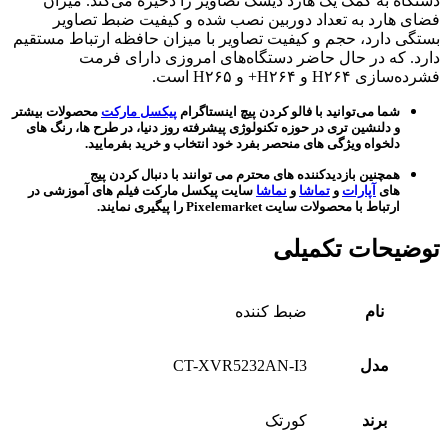
دستگاه به کمک یک هارد دیسک تصاویر را ذخیره می‌کند. میزان
فضای هارد به تعداد دوربین نصب شده و کیفیت ضبط تصاویر
بستگی دارد، حجم و کیفیت تصاویر با میزان حافظه ارتباط مستقیم
دارد. که در حال حاضر دستگاه‌های امروزی دارای فرمت
فشرده‌سازی H۲۶۴ و H۲۶۴+ و H۲۶۵ است.
شما می‌توانید با فالو کردن پیچ اینستاگرام
پیکسل مارکت
محصولات بیشتر
و دلنشین تری در حوزه تکنولوژی پیشرفته روز دنیا، در طرح ها، رنگ های
دلخواه ویژگی های منحصر بفرد خود انتخاب و خرید بفرمایید.
همچنین بازدیدکننده های محترم می توانند با دنبال کردن پیج
های
آپارات
و
تماشا
و
نماشا
سایت پیکسل مارکت فیلم های آموزشی در
ارتباط با محصولات سایت Pixelemarket را پیگیری نمایند.
توضیحات تکمیلی
نام
ضبط کننده
مدل
CT-XVR5232AN-I3
برند
کورتک