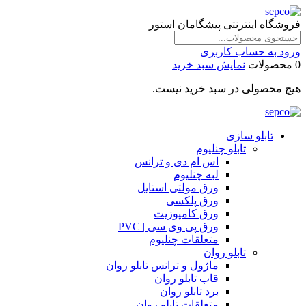
فروشگاه اینترنتی پیشگامان استور
ورود به حساب کاربری
0 محصولات
نمایش سبد خرید
هیچ محصولی در سبد خرید نیست.
تابلو سازی
تابلو چنلیوم
اس ام دی و ترانس
لبه چنلیوم
ورق مولتی استایل
ورق پلکسی
ورق کامپوزیت
ورق پی وی سی | PVC
متعلقات چنلیوم
تابلو روان
ماژول و ترانس تابلو روان
قاب تابلو روان
برد تابلو روان
متعلقات تابلو روان