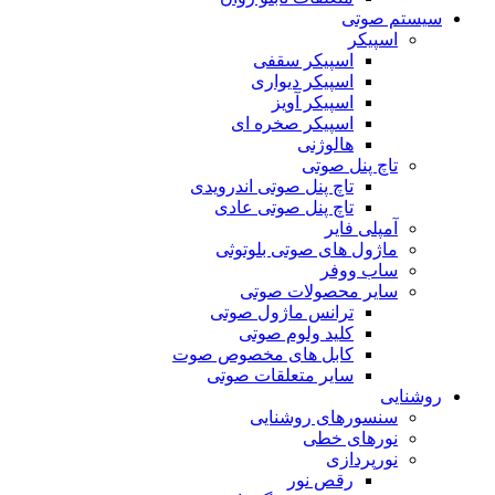
سیستم صوتی
اسپیکر
اسپیکر سقفی
اسپیکر دیواری
اسپیکر آویز
اسپیکر صخره ای
هالوژنی
تاچ پنل صوتی
تاچ پنل صوتی اندرویدی
تاچ پنل صوتی عادی
آمپلی فایر
ماژول های صوتی بلوتوثی
ساب ووفر
سایر محصولات صوتی
ترانس ماژول صوتی
کلید ولوم صوتی
کابل های مخصوص صوت
سایر متعلقات صوتی
روشنایی
سنسورهای روشنایی
نورهای خطی
نورپردازی
رقص نور