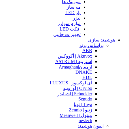
مووینگ ها
مه ساز
پار LED
لیزر
لوازم سوارز
افکت LED
تجهیزات جانبی
هوشمند سازی
براساس برند
ABB
Akuvox | آکووکس
آستروم | ASTRUM
ارمغان|Armaghan
DNAKE
HDL
آی لوکسوز | I LUXUS
Orvibo | اورویبو
Schneider | اشنایدر
Sentido
Tuya | تویا
زنیو | Zennio
مینول | Meanwell
nestech
ایفون هوشمند