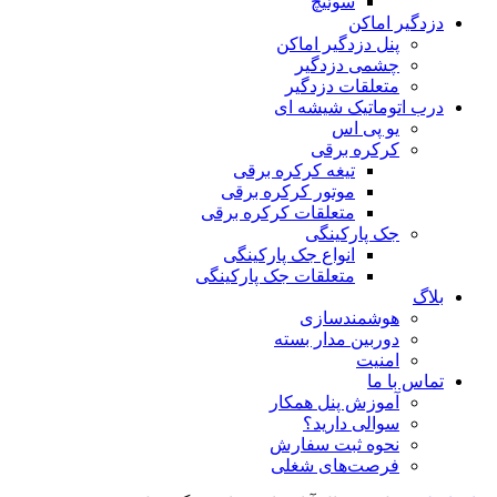
سوئیچ
دزدگیر اماکن
پنل دزدگیر اماکن
چشمی دزدگیر
متعلقات دزدگیر
درب اتوماتیک شیشه ای
یو پی اس
کرکره برقی
تیغه کرکره برقی
موتور کرکره برقی
متعلقات کرکره برقی
جک پارکینگی
انواع جک پارکینگی
متعلقات جک پارکینگی
بلاگ
هوشمندسازی
دوربین مدار بسته
امنیت
تماس با ما
آموزش پنل همکار
سوالی دارید؟
نحوه ثبت سفارش
فرصت‌های شغلی