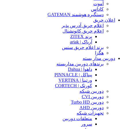
آموت
کاداس
دستگیره هوشمند GATEMAN
اعلان حریق
اعلام حریق آدرس پذیر
اعلام حریق کانونشنال
برند ZITEX
آریاک | ariak
برند اعلام حریق سنس
هگزا
دوربین مدار بسته
برندهای دوربین مداربسته
داهوا | Dahua
پیناکل | PINNACLE
ورتینا | VERTINA
کورتک | CORTECH
دوربین شبکه
دوربین CVI
دوربین Turbo HD
دوربین AHD
تجهیزات شبکه
متعلقات دوربین
سرور