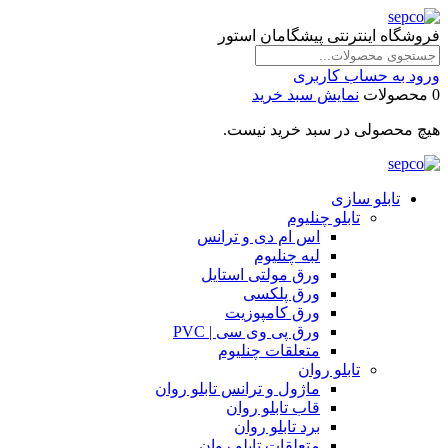
فروشگاه اینترنتی پیشگامان استور
ورود به حساب کاربری
0 محصولات
نمایش سبد خرید
هیچ محصولی در سبد خرید نیست.
تابلو سازی
تابلو چنلیوم
اس ام دی و ترانس
لبه چنلیوم
ورق مولتی استایل
ورق پلکسی
ورق کامپوزیت
ورق پی وی سی | PVC
متعلقات چنلیوم
تابلو روان
ماژول و ترانس تابلو روان
قاب تابلو روان
برد تابلو روان
متعلقات تابلو روان