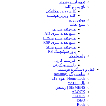
تجهیزات هوشمند
تاچ پنل و کلید
کلید و پریز مکانیکی
کلید و پریز هوشمند
موتور پرده
منبع تغذیه
منبع تغذیه ریلی
منبع تغذیه سری AD
منبع تغذیه سری LRS
منبع تغذیه سری RSP
منبع تغذیه سری SE
پاور سوئیچینگ RS
رله پیامکی
غیرسیم کارتی
رله سیم کارتی
قفل و دستگیره هوشمند
سامسونگ | samsung
Home Lock | هوم لاک
یال | YALE
SIEMENS | زیمنس
ALOCK
SLOCK
ISEO
Rook