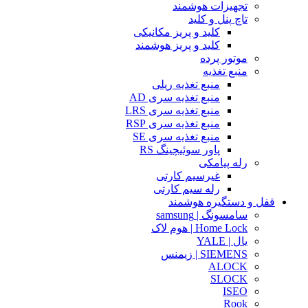
تجهیزات هوشمند
تاچ پنل و کلید
کلید و پریز مکانیکی
کلید و پریز هوشمند
موتور پرده
منبع تغذیه
منبع تغذیه ریلی
منبع تغذیه سری AD
منبع تغذیه سری LRS
منبع تغذیه سری RSP
منبع تغذیه سری SE
پاور سوئیچینگ RS
رله پیامکی
غیرسیم کارتی
رله سیم کارتی
قفل و دستگیره هوشمند
سامسونگ | samsung
Home Lock | هوم لاک
یال | YALE
SIEMENS | زیمنس
ALOCK
SLOCK
ISEO
Rook