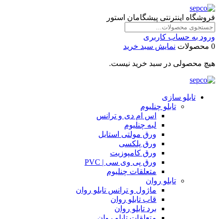
فروشگاه اینترنتی پیشگامان استور
ورود به حساب کاربری
0 محصولات
نمایش سبد خرید
هیچ محصولی در سبد خرید نیست.
تابلو سازی
تابلو چنلیوم
اس ام دی و ترانس
لبه چنلیوم
ورق مولتی استایل
ورق پلکسی
ورق کامپوزیت
ورق پی وی سی | PVC
متعلقات چنلیوم
تابلو روان
ماژول و ترانس تابلو روان
قاب تابلو روان
برد تابلو روان
متعلقات تابلو روان