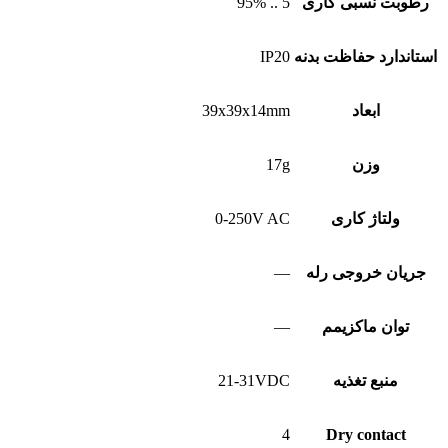
رطوبت نسبی کاری
5 .. 95%
استاندارد حفاظت بدنه
IP20
ابعاد
39x39x14mm
وزن
17g
ولتاژ کاری
0-250V AC
جریان خروجی رله
—
توان ماکزیمم
—
منبع تغذیه
21-31VDC
4
Dry contact