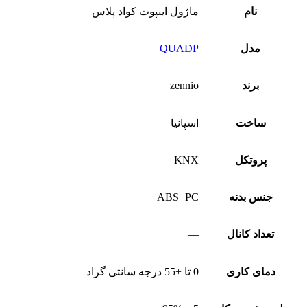
نام
ماژول اینپوت کواد پلاس
مدل
QUADP
برند
zennio
ساخت
اسپانیا
پروتکل
KNX
جنس بدنه
ABS+PC
تعداد کانال
—
دمای کاری
0 تا +55 درجه سانتی گراد