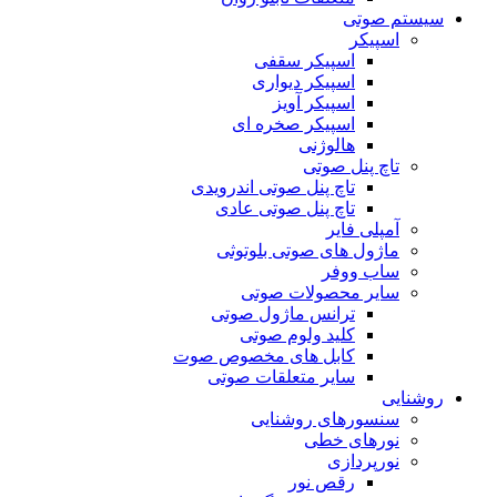
سیستم صوتی
اسپیکر
اسپیکر سقفی
اسپیکر دیواری
اسپیکر آویز
اسپیکر صخره ای
هالوژنی
تاچ پنل صوتی
تاچ پنل صوتی اندرویدی
تاچ پنل صوتی عادی
آمپلی فایر
ماژول های صوتی بلوتوثی
ساب ووفر
سایر محصولات صوتی
ترانس ماژول صوتی
کلید ولوم صوتی
کابل های مخصوص صوت
سایر متعلقات صوتی
روشنایی
سنسورهای روشنایی
نورهای خطی
نورپردازی
رقص نور