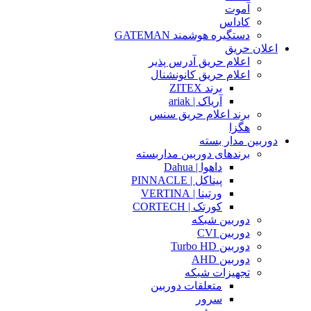
آموت
کاداس
دستگیره هوشمند GATEMAN
اعلان حریق
اعلام حریق آدرس پذیر
اعلام حریق کانونشنال
برند ZITEX
آریاک | ariak
برند اعلام حریق سنس
هگزا
دوربین مدار بسته
برندهای دوربین مداربسته
داهوا | Dahua
پیناکل | PINNACLE
ورتینا | VERTINA
کورتک | CORTECH
دوربین شبکه
دوربین CVI
دوربین Turbo HD
دوربین AHD
تجهیزات شبکه
متعلقات دوربین
سرور