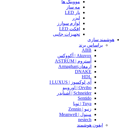
مووینگ ها
مه ساز
پار LED
لیزر
لوازم سوارز
افکت LED
تجهیزات جانبی
هوشمند سازی
براساس برند
ABB
Akuvox | آکووکس
آستروم | ASTRUM
ارمغان|Armaghan
DNAKE
HDL
آی لوکسوز | I LUXUS
Orvibo | اورویبو
Schneider | اشنایدر
Sentido
Tuya | تویا
زنیو | Zennio
مینول | Meanwell
nestech
ایفون هوشمند