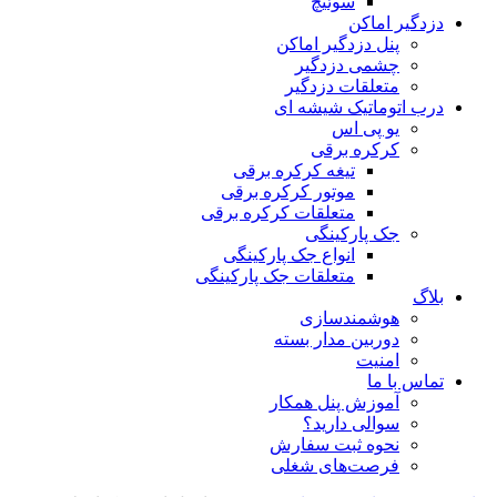
سوئیچ
دزدگیر اماکن
پنل دزدگیر اماکن
چشمی دزدگیر
متعلقات دزدگیر
درب اتوماتیک شیشه ای
یو پی اس
کرکره برقی
تیغه کرکره برقی
موتور کرکره برقی
متعلقات کرکره برقی
جک پارکینگی
انواع جک پارکینگی
متعلقات جک پارکینگی
بلاگ
هوشمندسازی
دوربین مدار بسته
امنیت
تماس با ما
آموزش پنل همکار
سوالی دارید؟
نحوه ثبت سفارش
فرصت‌های شغلی