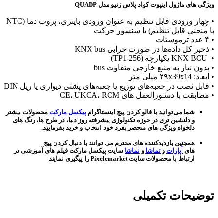
ویژگی های ماژول اینپوت کواد پلاس زنیو مدل QUADP
• چهار ورودی قابل تنظیم به عنوان ورودی باینری، پروب دما (NTC
با منحنی قابل تنظیم) یا سنسور حرکت
• ۴ عدد ترموستات
• ذخیر کل داده‌ها در صورت خرابی KNX bus
• KNX BCU یکپارچه (TP1-256)
• بدون نیاز به منبع خارجی متفاوت bus
• ابعاد: ۳۹x39x14 میلی متر
• قابل نصب در جعبه‌های توزیع یا جعبه‌های پشتی دیواری یا ریل DIN
• مطابقت با دستورالعمل های CE، UKCA، RCM
شما می‌توانید با فالو کردن پیچ اینستاگرام
پیکسل مارکت
محصولات بیشتر
و دلنشین تری در حوزه تکنولوژی پیشرفته روز دنیا، در طرح ها، رنگ های
دلخواه ویژگی های منحصر بفرد خود انتخاب و خرید بفرمایید.
همچنین بازدیدکننده های محترم می توانند با دنبال کردن پیج
های
آپارات
و
تماشا
و
نماشا
سایت پیکسل مارکت فیلم های آموزشی در
ارتباط با محصولات سایت Pixelemarket را پیگیری نمایند
توضیحات تکمیلی