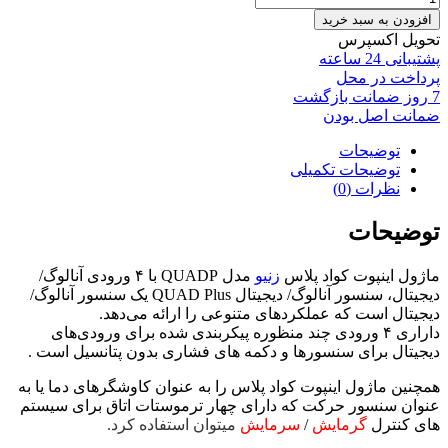
افزودن به سبد خرید
تحویل اکسپرس
پشتیبانی 24 ساعته
پرداخت در محل
7 روز ضمانت بازگشت
ضمانت اصل بودن
توضیحات
توضیحات تکمیلی
نظرات (0)
توضیحات
ماژول اینپوت کواد پلاس
زنیو
مدل QUADP با ۴ ورودی آنالوگ/
دیجیتال، سنسور آنالوگ/ دیجیتال QUAD Plus یک سنسور آنالوگ/
دیجیتال است که عملکردهای متنوعی را ارائه می‌دهد.
داراری ۴ ورودی چند منظوره پیکربندی شده برای ورودی‌های
دیجیتال برای سنسورها و دکمه های فشاری بدون پتانسیل است .
همچنین ماژول اینپوت کواد پلاس را به عنوان کاوشگر‌های دما یا به
عنوان سنسور حرکت که دارای چهار ترموستات اتاق برای سیستم‌
های کنترل
گرمایش
/
سرمایش
میتوان استفاده کرد.