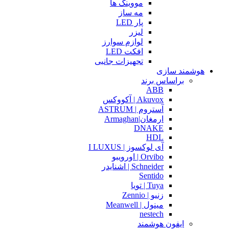
مووینگ ها
مه ساز
پار LED
لیزر
لوازم سوارز
افکت LED
تجهیزات جانبی
هوشمند سازی
براساس برند
ABB
Akuvox | آکووکس
آستروم | ASTRUM
ارمغان|Armaghan
DNAKE
HDL
آی لوکسوز | I LUXUS
Orvibo | اورویبو
Schneider | اشنایدر
Sentido
Tuya | تویا
زنیو | Zennio
مینول | Meanwell
nestech
ایفون هوشمند