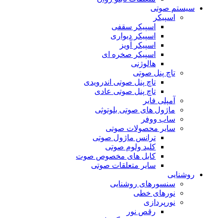
سیستم صوتی
اسپیکر
اسپیکر سقفی
اسپیکر دیواری
اسپیکر آویز
اسپیکر صخره ای
هالوژنی
تاچ پنل صوتی
تاچ پنل صوتی اندرویدی
تاچ پنل صوتی عادی
آمپلی فایر
ماژول های صوتی بلوتوثی
ساب ووفر
سایر محصولات صوتی
ترانس ماژول صوتی
کلید ولوم صوتی
کابل های مخصوص صوت
سایر متعلقات صوتی
روشنایی
سنسورهای روشنایی
نورهای خطی
نورپردازی
رقص نور