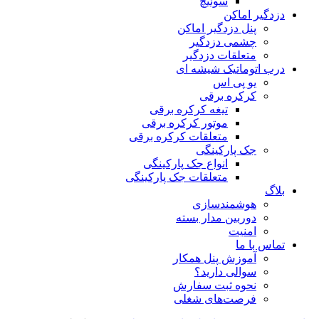
سوئیچ
دزدگیر اماکن
پنل دزدگیر اماکن
چشمی دزدگیر
متعلقات دزدگیر
درب اتوماتیک شیشه ای
یو پی اس
کرکره برقی
تیغه کرکره برقی
موتور کرکره برقی
متعلقات کرکره برقی
جک پارکینگی
انواع جک پارکینگی
متعلقات جک پارکینگی
بلاگ
هوشمندسازی
دوربین مدار بسته
امنیت
تماس با ما
آموزش پنل همکار
سوالی دارید؟
نحوه ثبت سفارش
فرصت‌های شغلی