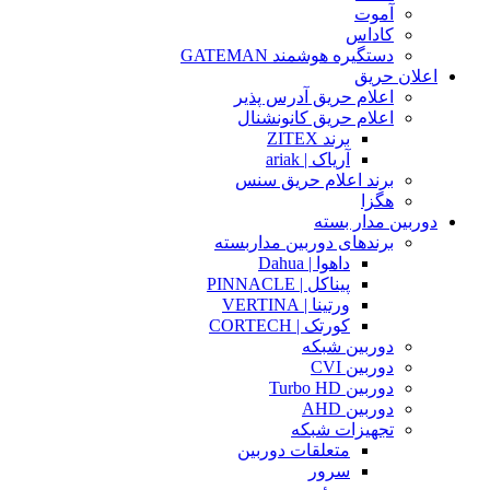
آموت
کاداس
دستگیره هوشمند GATEMAN
اعلان حریق
اعلام حریق آدرس پذیر
اعلام حریق کانونشنال
برند ZITEX
آریاک | ariak
برند اعلام حریق سنس
هگزا
دوربین مدار بسته
برندهای دوربین مداربسته
داهوا | Dahua
پیناکل | PINNACLE
ورتینا | VERTINA
کورتک | CORTECH
دوربین شبکه
دوربین CVI
دوربین Turbo HD
دوربین AHD
تجهیزات شبکه
متعلقات دوربین
سرور