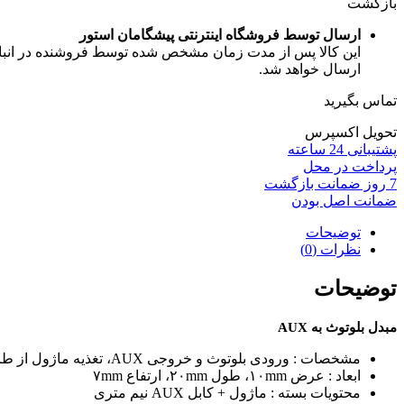
بازگشت
ارسال توسط فروشگاه اینترنتی پیشگامان استور
این کالا پس از مدت زمان مشخص شده توسط فروشنده در انبار ف
ارسال خواهد شد.
تماس بگیرید
تحویل اکسپرس
پشتیبانی 24 ساعته
پرداخت در محل
7 روز ضمانت بازگشت
ضمانت اصل بودن
توضیحات
نظرات (0)
توضیحات
مبدل بلوتوث به AUX
مشخصات : ورودی بلوتوث و خروجی AUX، تغذیه ماژول از طریق پورت USB یا شارژر موبایلی (نیاز به آداپتور جداگانه دارد)
ابعاد : عرض ۱۰mm، طول ۲۰mm، ارتفاع ۷mm
محتویات بسته : ماژول + کابل AUX نیم متری