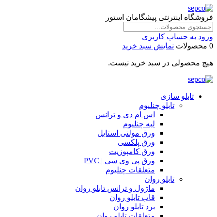
فروشگاه اینترنتی پیشگامان استور
ورود به حساب کاربری
0 محصولات
نمایش سبد خرید
هیچ محصولی در سبد خرید نیست.
تابلو سازی
تابلو چنلیوم
اس ام دی و ترانس
لبه چنلیوم
ورق مولتی استایل
ورق پلکسی
ورق کامپوزیت
ورق پی وی سی | PVC
متعلقات چنلیوم
تابلو روان
ماژول و ترانس تابلو روان
قاب تابلو روان
برد تابلو روان
متعلقات تابلو روان