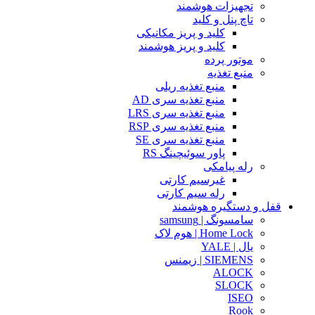
تجهیزات هوشمند
تاچ پنل و کلید
کلید و پریز مکانیکی
کلید و پریز هوشمند
موتور پرده
منبع تغذیه
منبع تغذیه ریلی
منبع تغذیه سری AD
منبع تغذیه سری LRS
منبع تغذیه سری RSP
منبع تغذیه سری SE
پاور سوئیچینگ RS
رله پیامکی
غیرسیم کارتی
رله سیم کارتی
قفل و دستگیره هوشمند
سامسونگ | samsung
Home Lock | هوم لاک
یال | YALE
SIEMENS | زیمنس
ALOCK
SLOCK
ISEO
Rook