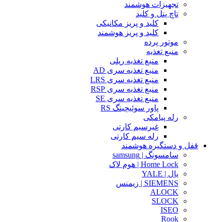
تجهیزات هوشمند
تاچ پنل و کلید
کلید و پریز مکانیکی
کلید و پریز هوشمند
موتور پرده
منبع تغذیه
منبع تغذیه ریلی
منبع تغذیه سری AD
منبع تغذیه سری LRS
منبع تغذیه سری RSP
منبع تغذیه سری SE
پاور سوئیچینگ RS
رله پیامکی
غیرسیم کارتی
رله سیم کارتی
قفل و دستگیره هوشمند
سامسونگ | samsung
Home Lock | هوم لاک
یال | YALE
SIEMENS | زیمنس
ALOCK
SLOCK
ISEO
Rook