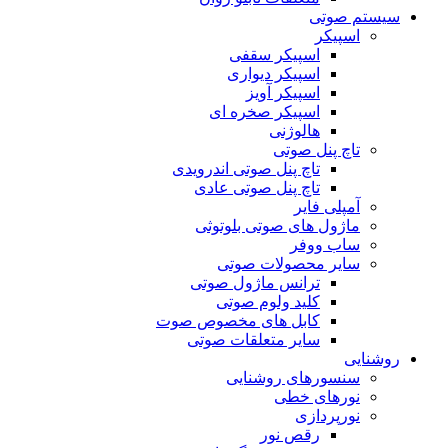
سیستم صوتی
اسپیکر
اسپیکر سقفی
اسپیکر دیواری
اسپیکر آویز
اسپیکر صخره ای
هالوژنی
تاچ پنل صوتی
تاچ پنل صوتی اندرویدی
تاچ پنل صوتی عادی
آمپلی فایر
ماژول های صوتی بلوتوثی
ساب ووفر
سایر محصولات صوتی
ترانس ماژول صوتی
کلید ولوم صوتی
کابل های مخصوص صوت
سایر متعلقات صوتی
روشنایی
سنسورهای روشنایی
نورهای خطی
نورپردازی
رقص نور