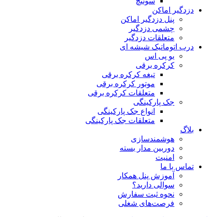
سوئیچ
دزدگیر اماکن
پنل دزدگیر اماکن
چشمی دزدگیر
متعلقات دزدگیر
درب اتوماتیک شیشه ای
یو پی اس
کرکره برقی
تیغه کرکره برقی
موتور کرکره برقی
متعلقات کرکره برقی
جک پارکینگی
انواع جک پارکینگی
متعلقات جک پارکینگی
بلاگ
هوشمندسازی
دوربین مدار بسته
امنیت
تماس با ما
آموزش پنل همکار
سوالی دارید؟
نحوه ثبت سفارش
فرصت‌های شغلی