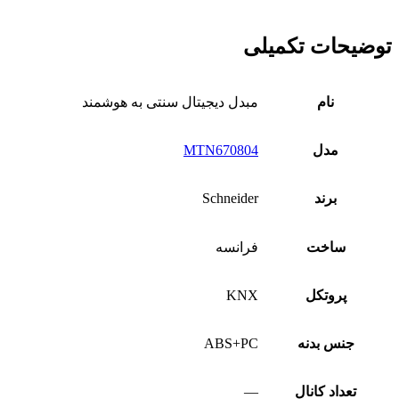
توضیحات تکمیلی
نام
مبدل دیجیتال سنتی به هوشمند
مدل
MTN670804
برند
Schneider
ساخت
فرانسه
پروتکل
KNX
جنس بدنه
ABS+PC
تعداد کانال
—