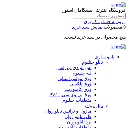
فروشگاه اینترنتی پیشگامان استور
ورود به حساب کاربری
0 محصولات
نمایش سبد خرید
هیچ محصولی در سبد خرید نیست.
تابلو سازی
تابلو چنلیوم
اس ام دی و ترانس
لبه چنلیوم
ورق مولتی استایل
ورق پلکسی
ورق کامپوزیت
ورق پی وی سی | PVC
متعلقات چنلیوم
تابلو روان
ماژول و ترانس تابلو روان
قاب تابلو روان
برد تابلو روان
متعلقات تابلو روان