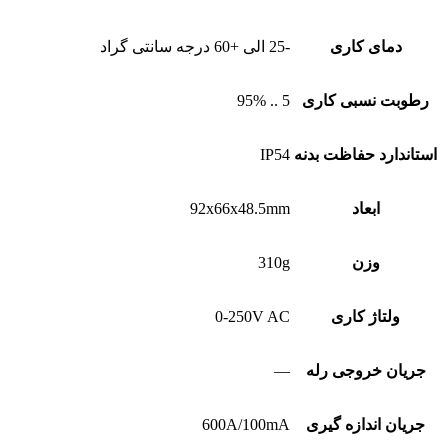
دمای کاری
-25 الی +60 درجه سانتی گراد
رطوبت نسبی کاری
5 .. 95%
استاندارد حفاظت بدنه
IP54
ابعاد
92x66x48.5mm
وزن
310g
ولتاژ کاری
0-250V AC
جریان خروجی رله
—
جریان اندازه گیری
600A/100mA