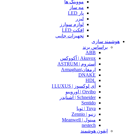
مووینگ ها
مه ساز
پار LED
لیزر
لوازم سوارز
افکت LED
تجهیزات جانبی
هوشمند سازی
براساس برند
ABB
Akuvox | آکووکس
آستروم | ASTRUM
ارمغان|Armaghan
DNAKE
HDL
آی لوکسوز | I LUXUS
Orvibo | اورویبو
Schneider | اشنایدر
Sentido
Tuya | تویا
زنیو | Zennio
مینول | Meanwell
nestech
ایفون هوشمند