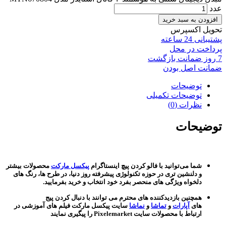
عدد
افزودن به سبد خرید
تحویل اکسپرس
پشتیبانی 24 ساعته
پرداخت در محل
7 روز ضمانت بازگشت
ضمانت اصل بودن
توضیحات
توضیحات تکمیلی
نظرات (0)
توضیحات
شما می‌توانید با فالو کردن پیچ اینستاگرام
پیکسل مارکت
محصولات بیشتر
و دلنشین تری در حوزه تکنولوژی پیشرفته روز دنیا، در طرح ها، رنگ های
دلخواه ویژگی های منحصر بفرد خود انتخاب و خرید بفرمایید.
همچنین بازدیدکننده های محترم می توانند با دنبال کردن پیج
های
آپارات
و
تماشا
و
نماشا
سایت پیکسل مارکت فیلم های آموزشی در
ارتباط با محصولات سایت Pixelemarket را پیگیری نمایند