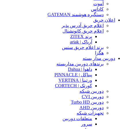
آموت
کاداس
دستگیره هوشمند GATEMAN
اعلان حریق
اعلام حریق آدرس پذیر
اعلام حریق کانونشنال
برند ZITEX
آریاک | ariak
برند اعلام حریق سنس
هگزا
دوربین مدار بسته
برندهای دوربین مداربسته
داهوا | Dahua
پیناکل | PINNACLE
ورتینا | VERTINA
کورتک | CORTECH
دوربین شبکه
دوربین CVI
دوربین Turbo HD
دوربین AHD
تجهیزات شبکه
متعلقات دوربین
سرور