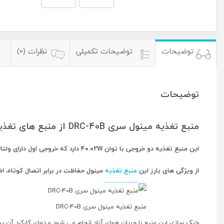
توضیحات
توضیحات تکمیلی
نظرات (0)
توضیحات
منبع تغذیه مینول سری DRC-40B از منبع های تغذیه نوع SECURITY SERIES بوده و جزء منبع های تغذیه کف خواب (enclosed) است.
این منبع تغذیه دو خروجی با توان ۴۰.۰۲W دارد که خروجی اول دارای ولتاژ ۲۷.۶ ولت و جریان ۰.۹۵ آمپر و خروجی دوم دارای ۲۷.۶ ولت و ۰.۵ آمپر است.
از ویژگی های بارز این
منبع تغذیه
مینول حفاظت در برابر اتصال کوتاه، ا
منبع تغذیه مینول سری DRC-40B
خنک سازی این منبع با جریان هوای آزاد انجام می شود و دمای کارکرد آن بین منفی ۳۰ تا مثبت ۷۰ درجه سانتیگراد می باشد و بازده آن به