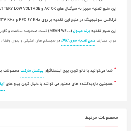
این منبع تغذیه مجهز به
سیگنال های AC OK و BATTERY LOW VOLTAGE
فرکانس سوئیچینگ در منبع این تغذیه بر روی PFC 67 KHz و PWM 134 KHz تنظیم شده است.
این
منبع تغذیه
برند مینول
(MEAN WELL)
تست صددرصد سلامت و کاربری ر
موارد مصارف
منبع تغذیه سری DRC
در سیستم های امنیتی و بدون وقفه، برق اضطراری، آتش نشانی
شما می‌توانید با فالو کردن پیچ اینستاگرام
پیکسل مارکت
محصولات بیشت
همچنین بازدیدکننده های محترم می توانند با دنبال کردن پیج های
آپا
محصولات مرتبط