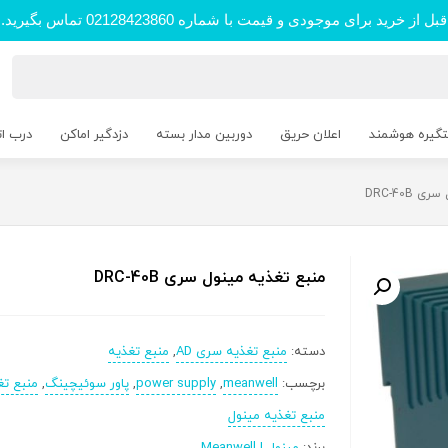
قبل از خرید برای موجودی و قیمت با شماره 02128423860 تماس بگیرید.
تگیره هوشمند
اعلان حریق
دوربین مدار بسته
دزدگیر اماکن
درب ا
DRC-40B
منبع تغذیه مینول سری DRC-40B
دسته:
منبع تغذیه سری AD
,
منبع تغذیه
برچسب:
meanwell
,
power supply
,
پاور سوئیچینگ
,
منبع تغ
منبع تغذیه مینول