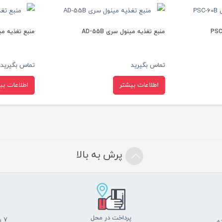
منب
AD-155B
منبع تغذیه مینول سری DRC-40A
تم
تماس بگیرید
اطلاعات بیشتر
پرش به بالا
پرداخت در محل
7 روز ضمانت بازگشت