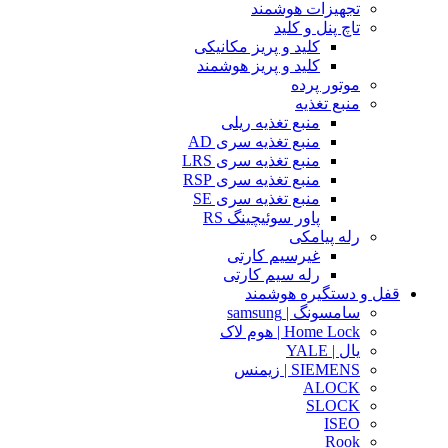
تجهیزات هوشمند
تاچ پنل و کلید
کلید و پریز مکانیکی
کلید و پریز هوشمند
موتور پرده
منبع تغذیه
منبع تغذیه ریلی
منبع تغذیه سری AD
منبع تغذیه سری LRS
منبع تغذیه سری RSP
منبع تغذیه سری SE
پاور سوئیچینگ RS
رله پیامکی
غیرسیم کارتی
رله سیم کارتی
قفل و دستگیره هوشمند
سامسونگ | samsung
Home Lock | هوم لاک
یال | YALE
SIEMENS | زیمنس
ALOCK
SLOCK
ISEO
Rook