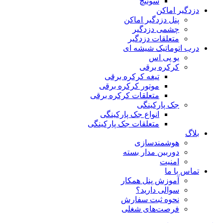
سوئیچ
دزدگیر اماکن
پنل دزدگیر اماکن
چشمی دزدگیر
متعلقات دزدگیر
درب اتوماتیک شیشه ای
یو پی اس
کرکره برقی
تیغه کرکره برقی
موتور کرکره برقی
متعلقات کرکره برقی
جک پارکینگی
انواع جک پارکینگی
متعلقات جک پارکینگی
بلاگ
هوشمندسازی
دوربین مدار بسته
امنیت
تماس با ما
آموزش پنل همکار
سوالی دارید؟
نحوه ثبت سفارش
فرصت‌های شغلی