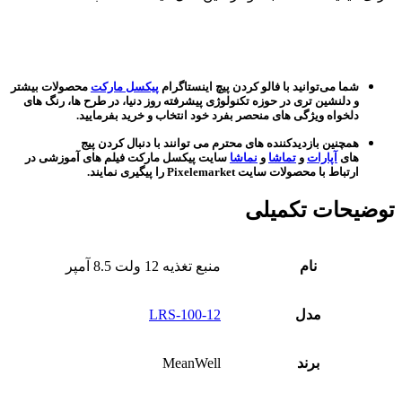
شما می‌توانید با فالو کردن پیچ اینستاگرام
پیکسل مارکت
محصولات بیشتر
و دلنشین تری در حوزه تکنولوژی پیشرفته روز دنیا، در طرح ها، رنگ های
دلخواه ویژگی های منحصر بفرد خود انتخاب و خرید بفرمایید.
همچنین بازدیدکننده های محترم می توانند با دنبال کردن پیج
های
آپارات
و
تماشا
و
نماشا
سایت پیکسل مارکت فیلم های آموزشی در
ارتباط با محصولات سایت Pixelemarket را پیگیری نمایند.
توضیحات تکمیلی
نام
منبع تغذیه 12 ولت 8.5 آمپر
مدل
LRS-100-12
برند
MeanWell