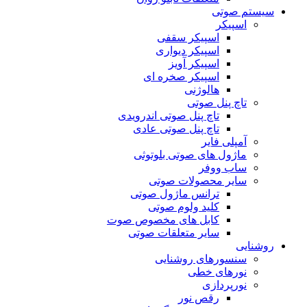
سیستم صوتی
اسپیکر
اسپیکر سقفی
اسپیکر دیواری
اسپیکر آویز
اسپیکر صخره ای
هالوژنی
تاچ پنل صوتی
تاچ پنل صوتی اندرویدی
تاچ پنل صوتی عادی
آمپلی فایر
ماژول های صوتی بلوتوثی
ساب ووفر
سایر محصولات صوتی
ترانس ماژول صوتی
کلید ولوم صوتی
کابل های مخصوص صوت
سایر متعلقات صوتی
روشنایی
سنسورهای روشنایی
نورهای خطی
نورپردازی
رقص نور