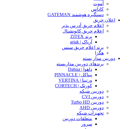
آموت
کاداس
دستگیره هوشمند GATEMAN
اعلان حریق
اعلام حریق آدرس پذیر
اعلام حریق کانونشنال
برند ZITEX
آریاک | ariak
برند اعلام حریق سنس
هگزا
دوربین مدار بسته
برندهای دوربین مداربسته
داهوا | Dahua
پیناکل | PINNACLE
ورتینا | VERTINA
کورتک | CORTECH
دوربین شبکه
دوربین CVI
دوربین Turbo HD
دوربین AHD
تجهیزات شبکه
متعلقات دوربین
سرور