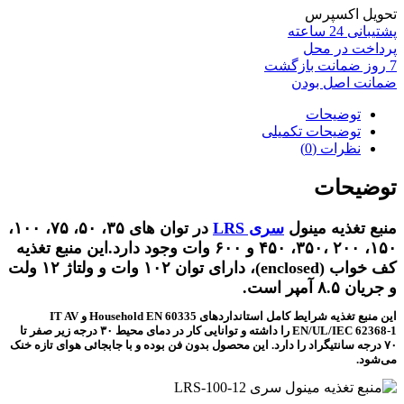
تحویل اکسپرس
پشتیبانی 24 ساعته
پرداخت در محل
7 روز ضمانت بازگشت
ضمانت اصل بودن
توضیحات
توضیحات تکمیلی
نظرات (0)
توضیحات
منبع تغذیه مینول
سری LRS
در توان های ۳۵، ۵۰، ۷۵، ۱۰۰،
۱۵۰، ۲۰۰ ،۳۵۰، ۴۵۰ و ۶۰۰ وات وجود دارد.این منبع تغذیه
کف خواب (enclosed)، دارای توان ۱۰۲ وات و ولتاژ ۱۲ ولت
و جریان ۸.۵ آمپر است.
این منبع تغذیه شرایط کامل استانداردهای Household EN 60335 و IT AV
EN/UL/IEC 62368-1 را داشته و توانایی کار در دمای محیط ۳۰ درجه زیر صفر تا
۷۰ درجه سانتیگراد را دارد. این محصول بدون فن بوده و با جابجائی هوای تازه خنک
می‌شود.