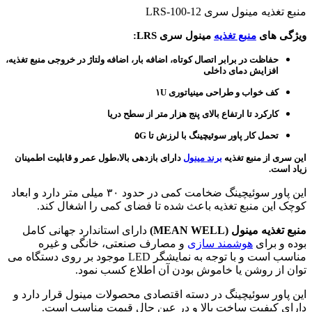
منبع تغذیه مینول سری LRS-100-12
ویژگی های
منبع تغذیه
مینول سری LRS:
حفاظت در برابر اتصال کوتاه، اضافه بار، اضافه ولتاژ در خروجی منبع تغذیه،
افزایش دمای داخلی
کف خواب و طراحی مینیاتوری ۱U
کارکرد تا ارتفاع بالای پنج هزار متر از سطح دریا
تحمل کار پاور سوئیچینگ با لرزش تا ۵G
این سری از
منبع تغذیه
برند مینول
دارای بازدهی بالا،طول عمر و قابلیت اطمینان
زیاد است.
این پاور سوئیچینگ ضخامت کمی در حدود ۳۰ میلی متر دارد و ابعاد
کوچک این منبع تغذیه باعث شده تا فضای کمی را اشغال کند.
منبع تغذیه مینول (MEAN WELL)
دارای استاندارد جهانی کامل
بوده و برای
هوشمند سازی
و مصارف صنعتی، خانگی و غیره
مناسب است و با توجه به نمایشگر LED موجود بر روی دستگاه می
توان از روشن یا خاموش بودن آن اطلاع کسب نمود.
این پاور سوئیچینگ در دسته اقتصادی محصولات مینول قرار دارد و
دارای کیفیت ساخت بالا و در عین حال قیمت مناسب است.