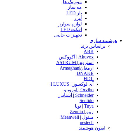
مووینگ ها
مه ساز
پار LED
لیزر
لوازم سوارز
افکت LED
تجهیزات جانبی
هوشمند سازی
براساس برند
ABB
Akuvox | آکووکس
آستروم | ASTRUM
ارمغان|Armaghan
DNAKE
HDL
آی لوکسوز | I LUXUS
Orvibo | اورویبو
Schneider | اشنایدر
Sentido
Tuya | تویا
زنیو | Zennio
مینول | Meanwell
nestech
ایفون هوشمند