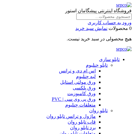
فروشگاه اینترنتی پیشگامان استور
ورود به حساب کاربری
0 محصولات
نمایش سبد خرید
هیچ محصولی در سبد خرید نیست.
تابلو سازی
تابلو چنلیوم
اس ام دی و ترانس
لبه چنلیوم
ورق مولتی استایل
ورق پلکسی
ورق کامپوزیت
ورق پی وی سی | PVC
متعلقات چنلیوم
تابلو روان
ماژول و ترانس تابلو روان
قاب تابلو روان
برد تابلو روان
متعلقات تابلو روان