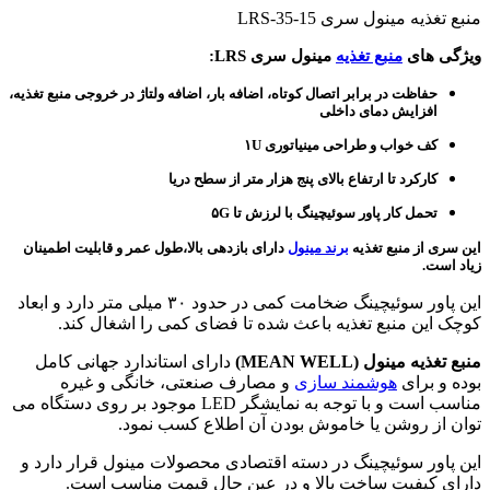
منبع تغذیه مینول سری LRS-35-15
ویژگی های
منبع تغذیه
مینول سری LRS:
حفاظت در برابر اتصال کوتاه، اضافه بار، اضافه ولتاژ در خروجی منبع تغذیه،
افزایش دمای داخلی
کف خواب و طراحی مینیاتوری ۱U
کارکرد تا ارتفاع بالای پنج هزار متر از سطح دریا
تحمل کار پاور سوئیچینگ با لرزش تا ۵G
این سری از
منبع تغذیه
برند مینول
دارای بازدهی بالا،طول عمر و قابلیت اطمینان
زیاد است.
این پاور سوئیچینگ ضخامت کمی در حدود ۳۰ میلی متر دارد و ابعاد
کوچک این منبع تغذیه باعث شده تا فضای کمی را اشغال کند.
منبع تغذیه مینول (MEAN WELL)
دارای استاندارد جهانی کامل
بوده و برای
هوشمند سازی
و مصارف صنعتی، خانگی و غیره
مناسب است و با توجه به نمایشگر LED موجود بر روی دستگاه می
توان از روشن یا خاموش بودن آن اطلاع کسب نمود.
این پاور سوئیچینگ در دسته اقتصادی محصولات مینول قرار دارد و
دارای کیفیت ساخت بالا و در عین حال قیمت مناسب است.