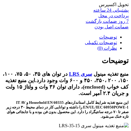
تحویل اکسپرس
پشتیبانی 24 ساعته
پرداخت در محل
7 روز ضمانت بازگشت
ضمانت اصل بودن
توضیحات
توضیحات تکمیلی
نظرات (0)
توضیحات
منبع تغذیه مینول
سری LRS
در توان های ۳۵، ۵۰، ۷۵، ۱۰۰،
۱۵۰، ۲۰۰ ،۳۵۰، ۴۵۰ و ۶۰۰ وات وجود دارد.این منبع تغذیه
کف خواب (enclosed)، دارای توان ۳۶ وات و ولتاژ ۱۵ ولت
و جریان ۲.۴ آمپر است.
این منبع تغذیه شرایط کامل استانداردهای Household EN 60335 و IT AV
EN/UL/IEC 60950POWE-1 را داشته و توانایی کار در دمای محیط ۳۰ درجه زیر
صفر تا ۷۰ درجه سانتیگراد را دارد. این محصول بدون فن بوده و با جابجائی هوای
تازه خنک می‌شود.