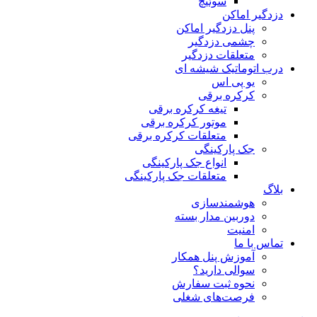
سوئیچ
دزدگیر اماکن
پنل دزدگیر اماکن
چشمی دزدگیر
متعلقات دزدگیر
درب اتوماتیک شیشه ای
یو پی اس
کرکره برقی
تیغه کرکره برقی
موتور کرکره برقی
متعلقات کرکره برقی
جک پارکینگی
انواع جک پارکینگی
متعلقات جک پارکینگی
بلاگ
هوشمندسازی
دوربین مدار بسته
امنیت
تماس با ما
آموزش پنل همکار
سوالی دارید؟
نحوه ثبت سفارش
فرصت‌های شغلی