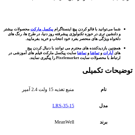
شما می‌توانید با فالو کردن پیچ اینستاگرام
پیکسل مارکت
محصولات بیشتر
و دلنشین تری در حوزه تکنولوژی پیشرفته روز دنیا، در طرح ها، رنگ های
دلخواه ویژگی های منحصر بفرد خود انتخاب و خرید بفرمایید.
همچنین بازدیدکننده های محترم می توانند با دنبال کردن پیج
های
آپارات
و
تماشا
و
نماشا
سایت پیکسل مارکت فیلم های آموزشی در
ارتباط با محصولات سایت Pixelemarket را پیگیری نمایند.
توضیحات تکمیلی
نام
منبع تغذیه 15 ولت 2.4 آمپر
مدل
LRS-35-15
برند
MeanWell