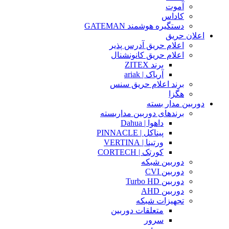
آموت
کاداس
دستگیره هوشمند GATEMAN
اعلان حریق
اعلام حریق آدرس پذیر
اعلام حریق کانونشنال
برند ZITEX
آریاک | ariak
برند اعلام حریق سنس
هگزا
دوربین مدار بسته
برندهای دوربین مداربسته
داهوا | Dahua
پیناکل | PINNACLE
ورتینا | VERTINA
کورتک | CORTECH
دوربین شبکه
دوربین CVI
دوربین Turbo HD
دوربین AHD
تجهیزات شبکه
متعلقات دوربین
سرور