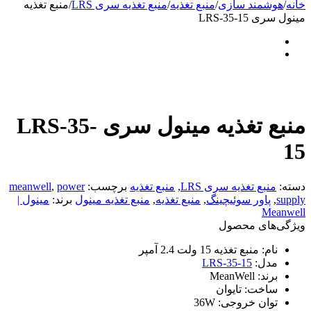
خانه
/
هوشمند سازی
/
منبع تغذیه
/
منبع تغذیه سری LRS
/
منبع تغذیه
مینول سری LRS-35-15
منبع تغذیه مینول سری LRS-35-
15
دسته:
منبع تغذیه سری LRS
,
منبع تغذیه
برچسب:
power
,
meanwell
supply
,
پاور سوئیچینگ
,
منبع تغذیه
,
منبع تغذیه مینول
برند:
مینول |
Meanwell
ویژگی‌های محصول
نام:
منبع تغذیه 15 ولت 2.4 آمپر
مدل:
LRS-35-15
برند:
MeanWell
ساخت:
تایوان
توان خروجی:
36W