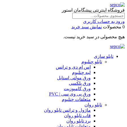
فروشگاه اینترنتی پیشگامان استور
ورود به حساب کاربری
0 محصولات
نمایش سبد خرید
هیچ محصولی در سبد خرید نیست.
تابلو سازی
تابلو چنلیوم
اس ام دی و ترانس
لبه چنلیوم
ورق مولتی استایل
ورق پلکسی
ورق کامپوزیت
ورق پی وی سی | PVC
متعلقات چنلیوم
تابلو روان
ماژول و ترانس تابلو روان
قاب تابلو روان
برد تابلو روان
متعلقات تابلو روان