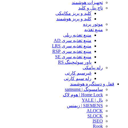
تجهیزات هوشمند
تاچ پنل و کلید
کلید و پریز مکانیکی
کلید و پریز هوشمند
موتور پرده
منبع تغذیه
منبع تغذیه ریلی
منبع تغذیه سری AD
منبع تغذیه سری LRS
منبع تغذیه سری RSP
منبع تغذیه سری SE
پاور سوئیچینگ RS
رله پیامکی
غیرسیم کارتی
رله سیم کارتی
قفل و دستگیره هوشمند
سامسونگ | samsung
Home Lock | هوم لاک
یال | YALE
SIEMENS | زیمنس
ALOCK
SLOCK
ISEO
Rook