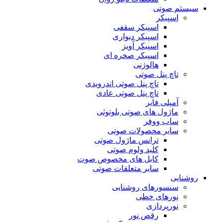
سیستم صوتی
اسپیکر
اسپیکر سقفی
اسپیکر دیواری
اسپیکر آویز
اسپیکر صخره ای
هالوژنی
تاچ پنل صوتی
تاچ پنل صوتی اندرویدی
تاچ پنل صوتی عادی
آمپلی فایر
ماژول های صوتی بلوتوثی
ساب ووفر
سایر محصولات صوتی
ترانس ماژول صوتی
کلید ولوم صوتی
کابل های مخصوص صوت
سایر متعلقات صوتی
روشنایی
سنسورهای روشنایی
نورهای خطی
نورپردازی
رقص نور