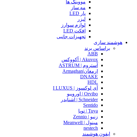
مووینگ ها
مه ساز
پار LED
لیزر
لوازم سوارز
افکت LED
تجهیزات جانبی
هوشمند سازی
براساس برند
ABB
Akuvox | آکووکس
آستروم | ASTRUM
ارمغان|Armaghan
DNAKE
HDL
آی لوکسوز | I LUXUS
Orvibo | اورویبو
Schneider | اشنایدر
Sentido
Tuya | تویا
زنیو | Zennio
مینول | Meanwell
nestech
ایفون هوشمند