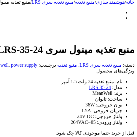
خانه
/
هوشمند سازی
/
منبع تغذیه
/
منبع تغذیه سری LRS
/
منبع تغذیه مینول سری
منبع تغذیه مینول سری LRS-35-24
دسته:
منبع تغذیه سری LRS
,
منبع تغذیه
برچسب:
power supply
,
well
ویژگی‌های محصول
نام:
منبع تغذیه 24 ولت 1.5 آمپر
مدل:
LRS-35-24
برند:
MeanWell
ساخت:
تایوان
توان خروجی:
36W
جریان خروجی:
1.5A
ولتاژ خروجی:
24V DC
ولتاژ ورودی:
85~264VAC
قبل از خرید حتما موجودی کالا چک شود.