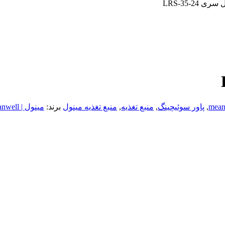
 LRS-35-24
mean
,
پاور سوئیچینگ
,
منبع تغذیه
,
منبع تغذیه مینول
برند:
مینول | Meanwell