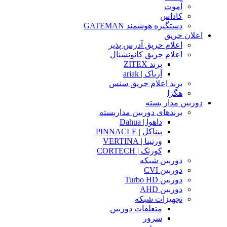
آموت
کاداس
دستگیره هوشمند GATEMAN
اعلان حریق
اعلام حریق آدرس پذیر
اعلام حریق کانونشنال
برند ZITEX
آریاک | ariak
برند اعلام حریق سنس
هگزا
دوربین مدار بسته
برندهای دوربین مداربسته
داهوا | Dahua
پیناکل | PINNACLE
ورتینا | VERTINA
کورتک | CORTECH
دوربین شبکه
دوربین CVI
دوربین Turbo HD
دوربین AHD
تجهیزات شبکه
متعلقات دوربین
سرور