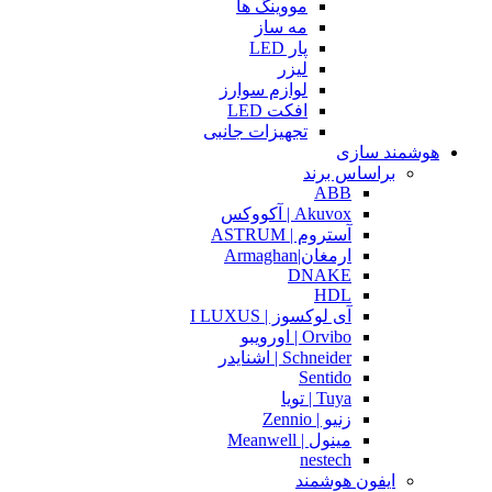
مووینگ ها
مه ساز
پار LED
لیزر
لوازم سوارز
افکت LED
تجهیزات جانبی
هوشمند سازی
براساس برند
ABB
Akuvox | آکووکس
آستروم | ASTRUM
ارمغان|Armaghan
DNAKE
HDL
آی لوکسوز | I LUXUS
Orvibo | اورویبو
Schneider | اشنایدر
Sentido
Tuya | تویا
زنیو | Zennio
مینول | Meanwell
nestech
ایفون هوشمند