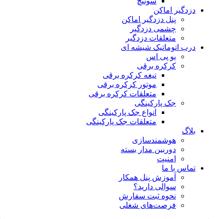
سوئیچ
دزدگیر اماکن
پنل دزدگیر اماکن
چشمی دزدگیر
متعلقات دزدگیر
درب اتوماتیک شیشه ای
یو پی اس
کرکره برقی
تیغه کرکره برقی
موتور کرکره برقی
متعلقات کرکره برقی
جک پارکینگی
انواع جک پارکینگی
متعلقات جک پارکینگی
بلاگ
هوشمندسازی
دوربین مدار بسته
امنیت
تماس با ما
آموزش پنل همکار
سوالی دارید؟
نحوه ثبت سفارش
فرصت‌های شغلی