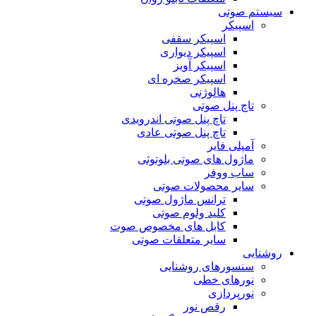
سیستم صوتی
اسپیکر
اسپیکر سقفی
اسپیکر دیواری
اسپیکر آویز
اسپیکر صخره ای
هالوژنی
تاچ پنل صوتی
تاچ پنل صوتی اندرویدی
تاچ پنل صوتی عادی
آمپلی فایر
ماژول های صوتی بلوتوثی
ساب ووفر
سایر محصولات صوتی
ترانس ماژول صوتی
کلید ولوم صوتی
کابل های مخصوص صوت
سایر متعلقات صوتی
روشنایی
سنسورهای روشنایی
نورهای خطی
نورپردازی
رقص نور