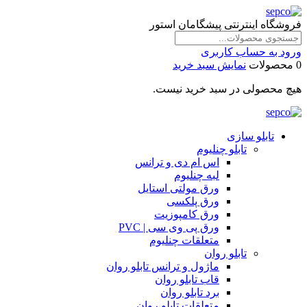
فروشگاه اینترنتی پیشگامان استور
ورود به حساب کاربری
0 محصولات
نمایش سبد خرید
هیچ محصولی در سبد خرید نیست.
تابلو سازی
تابلو چنلیوم
اس ام دی و ترانس
لبه چنلیوم
ورق مولتی استایل
ورق پلکسی
ورق کامپوزیت
ورق پی وی سی | PVC
متعلقات چنلیوم
تابلو روان
ماژول و ترانس تابلو روان
قاب تابلو روان
برد تابلو روان
متعلقات تابلو روان