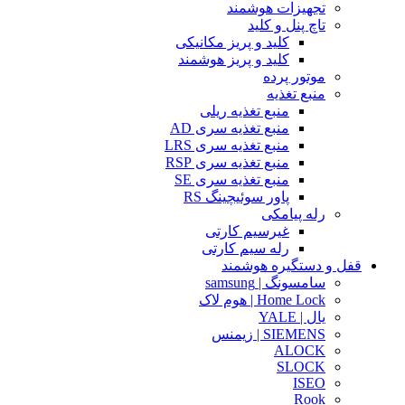
تجهیزات هوشمند
تاچ پنل و کلید
کلید و پریز مکانیکی
کلید و پریز هوشمند
موتور پرده
منبع تغذیه
منبع تغذیه ریلی
منبع تغذیه سری AD
منبع تغذیه سری LRS
منبع تغذیه سری RSP
منبع تغذیه سری SE
پاور سوئیچینگ RS
رله پیامکی
غیرسیم کارتی
رله سیم کارتی
قفل و دستگیره هوشمند
سامسونگ | samsung
Home Lock | هوم لاک
یال | YALE
SIEMENS | زیمنس
ALOCK
SLOCK
ISEO
Rook