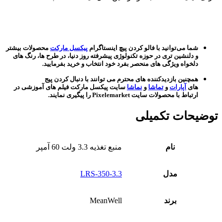
شما می‌توانید با فالو کردن پیچ اینستاگرام
پیکسل مارکت
محصولات بیشتر
و دلنشین تری در حوزه تکنولوژی پیشرفته روز دنیا، در طرح ها، رنگ های
دلخواه ویژگی های منحصر بفرد خود انتخاب و خرید بفرمایید.
همچنین بازدیدکننده های محترم می توانند با دنبال کردن پیج
های
آپارات
و
تماشا
و
نماشا
سایت پیکسل مارکت فیلم های آموزشی در
ارتباط با محصولات سایت Pixelemarket را پیگیری نمایند.
توضیحات تکمیلی
نام
منبع تغذیه 3.3 ولت 60 آمپر
مدل
LRS-350-3.3
برند
MeanWell