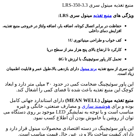
منبع تغذیه مینول سری LRS-350-3.3
ویژگی های
منبع تغذیه
مینول سری LRS:
حفاظت در برابر اتصال کوتاه، اضافه بار، اضافه ولتاژ در خروجی منبع تغذیه،
افزایش دمای داخلی
کف خواب و طراحی مینیاتوری ۱U
کارکرد تا ارتفاع بالای پنج هزار متر از سطح دریا
تحمل کار پاور سوئیچینگ با لرزش تا ۵G
این سری از
منبع تغذیه
برند مینول
دارای بازدهی بالا،طول عمر و قابلیت اطمینان
زیاد است.
این پاور سوئیچینگ ضخامت کمی در حدود ۳۰ میلی متر دارد و ابعاد
کوچک این منبع تغذیه باعث شده تا فضای کمی را اشغال کند.
منبع تغذیه مینول (MEAN WELL)
دارای استاندارد جهانی کامل
بوده و برای
هوشمند سازی
و مصارف صنعتی، خانگی و غیره
مناسب است و با توجه به نمایشگر LED موجود بر روی دستگاه می
توان از روشن یا خاموش بودن آن اطلاع کسب نمود.
این پاور سوئیچینگ در دسته اقتصادی محصولات مینول قرار دارد و
دارای کیفیت ساخت بالا و در عین حال قیمت مناسب است.