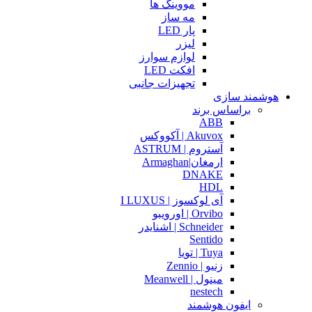
مووینگ ها
مه ساز
پار LED
لیزر
لوازم سوارز
افکت LED
تجهیزات جانبی
هوشمند سازی
براساس برند
ABB
Akuvox | آکووکس
آستروم | ASTRUM
ارمغان|Armaghan
DNAKE
HDL
آی لوکسوز | I LUXUS
Orvibo | اورویبو
Schneider | اشنایدر
Sentido
Tuya | تویا
زنیو | Zennio
مینول | Meanwell
nestech
ایفون هوشمند