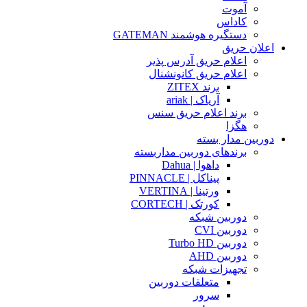
آموت
کاداس
دستگیره هوشمند GATEMAN
اعلان حریق
اعلام حریق آدرس پذیر
اعلام حریق کانونشنال
برند ZITEX
آریاک | ariak
برند اعلام حریق سنس
هگزا
دوربین مدار بسته
برندهای دوربین مداربسته
داهوا | Dahua
پیناکل | PINNACLE
ورتینا | VERTINA
کورتک | CORTECH
دوربین شبکه
دوربین CVI
دوربین Turbo HD
دوربین AHD
تجهیزات شبکه
متعلقات دوربین
سرور