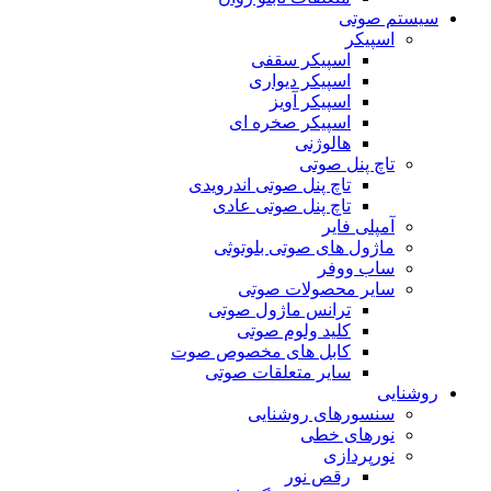
سیستم صوتی
اسپیکر
اسپیکر سقفی
اسپیکر دیواری
اسپیکر آویز
اسپیکر صخره ای
هالوژنی
تاچ پنل صوتی
تاچ پنل صوتی اندرویدی
تاچ پنل صوتی عادی
آمپلی فایر
ماژول های صوتی بلوتوثی
ساب ووفر
سایر محصولات صوتی
ترانس ماژول صوتی
کلید ولوم صوتی
کابل های مخصوص صوت
سایر متعلقات صوتی
روشنایی
سنسورهای روشنایی
نورهای خطی
نورپردازی
رقص نور