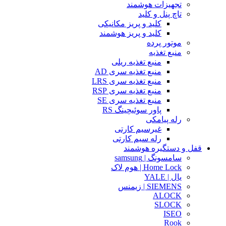
تجهیزات هوشمند
تاچ پنل و کلید
کلید و پریز مکانیکی
کلید و پریز هوشمند
موتور پرده
منبع تغذیه
منبع تغذیه ریلی
منبع تغذیه سری AD
منبع تغذیه سری LRS
منبع تغذیه سری RSP
منبع تغذیه سری SE
پاور سوئیچینگ RS
رله پیامکی
غیرسیم کارتی
رله سیم کارتی
قفل و دستگیره هوشمند
سامسونگ | samsung
Home Lock | هوم لاک
یال | YALE
SIEMENS | زیمنس
ALOCK
SLOCK
ISEO
Rook