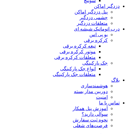
سوئیچ
دزدگیر اماکن
پنل دزدگیر اماکن
چشمی دزدگیر
متعلقات دزدگیر
درب اتوماتیک شیشه ای
یو پی اس
کرکره برقی
تیغه کرکره برقی
موتور کرکره برقی
متعلقات کرکره برقی
جک پارکینگی
انواع جک پارکینگی
متعلقات جک پارکینگی
بلاگ
هوشمندسازی
دوربین مدار بسته
امنیت
تماس با ما
آموزش پنل همکار
سوالی دارید؟
نحوه ثبت سفارش
فرصت‌های شغلی