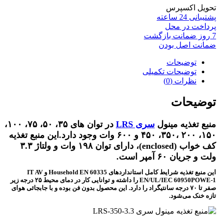
تحویل اکسپرس
پشتیبانی 24 ساعته
پرداخت در محل
7 روز ضمانت بازگشت
ضمانت اصل بودن
توضیحات
توضیحات تکمیلی
نظرات (0)
توضیحات
منبع تغذیه مینول
سری LRS
در توان های ۳۵، ۵۰، ۷۵، ۱۰۰،
۱۵۰، ۲۰۰ ،۳۵۰، ۴۵۰ و ۶۰۰ وات وجود دارد.این منبع تغذیه
کف خواب (enclosed)، دارای توان ۱۹۸ وات و ولتاژ ۳.۳
ولت و جریان ۶۰ آمپر است.
این منبع تغذیه شرایط کامل استانداردهای Household EN 60335 و IT AV
EN/UL/IEC 60950POWE-1 را داشته و توانایی کار در دمای محیط ۲۵ درجه زیر
صفر تا ۷۰ درجه سانتیگراد را دارد. این محصول بدون فن بوده و با جابجائی هوای
تازه خنک می‌شود.