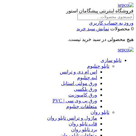
فروشگاه اینترنتی پیشگامان استور
ورود به حساب کاربری
0 محصولات
نمایش سبد خرید
هیچ محصولی در سبد خرید نیست.
تابلو سازی
تابلو چنلیوم
اس ام دی و ترانس
لبه چنلیوم
ورق مولتی استایل
ورق پلکسی
ورق کامپوزیت
ورق پی وی سی | PVC
متعلقات چنلیوم
تابلو روان
ماژول و ترانس تابلو روان
قاب تابلو روان
برد تابلو روان
متعلقات تابلو روان