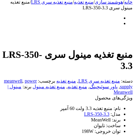
خانه
/
هوشمند سازی
/
منبع تغذیه
/
منبع تغذیه سری LRS
/
منبع تغذیه
مینول سری LRS-350-3.3
منبع تغذیه مینول سری LRS-350-
3.3
دسته:
منبع تغذیه سری LRS
,
منبع تغذیه
برچسب:
power
,
meanwell
supply
,
پاور سوئیچینگ
,
منبع تغذیه
,
منبع تغذیه مینول
برند:
مینول |
Meanwell
ویژگی‌های محصول
نام:
منبع تغذیه 3.3 ولت 60 آمپر
مدل:
LRS-350-3.3
برند:
MeanWell
ساخت:
تایوان
توان خروجی:
198W