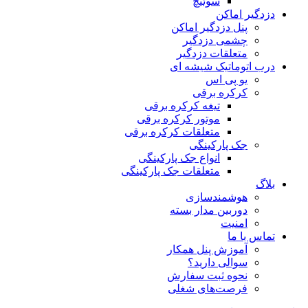
سوئیچ
دزدگیر اماکن
پنل دزدگیر اماکن
چشمی دزدگیر
متعلقات دزدگیر
درب اتوماتیک شیشه ای
یو پی اس
کرکره برقی
تیغه کرکره برقی
موتور کرکره برقی
متعلقات کرکره برقی
جک پارکینگی
انواع جک پارکینگی
متعلقات جک پارکینگی
بلاگ
هوشمندسازی
دوربین مدار بسته
امنیت
تماس با ما
آموزش پنل همکار
سوالی دارید؟
نحوه ثبت سفارش
فرصت‌های شغلی