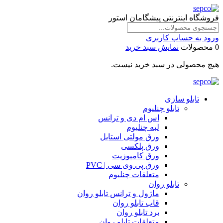
فروشگاه اینترنتی پیشگامان استور
ورود به حساب کاربری
0 محصولات
نمایش سبد خرید
هیچ محصولی در سبد خرید نیست.
تابلو سازی
تابلو چنلیوم
اس ام دی و ترانس
لبه چنلیوم
ورق مولتی استایل
ورق پلکسی
ورق کامپوزیت
ورق پی وی سی | PVC
متعلقات چنلیوم
تابلو روان
ماژول و ترانس تابلو روان
قاب تابلو روان
برد تابلو روان
متعلقات تابلو روان