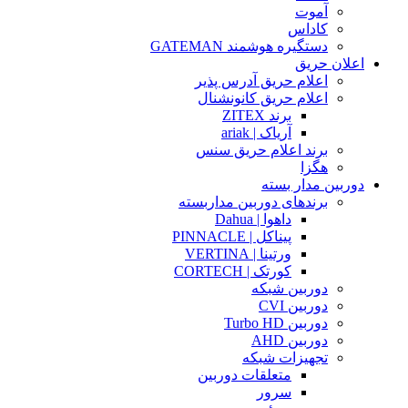
آموت
کاداس
دستگیره هوشمند GATEMAN
اعلان حریق
اعلام حریق آدرس پذیر
اعلام حریق کانونشنال
برند ZITEX
آریاک | ariak
برند اعلام حریق سنس
هگزا
دوربین مدار بسته
برندهای دوربین مداربسته
داهوا | Dahua
پیناکل | PINNACLE
ورتینا | VERTINA
کورتک | CORTECH
دوربین شبکه
دوربین CVI
دوربین Turbo HD
دوربین AHD
تجهیزات شبکه
متعلقات دوربین
سرور