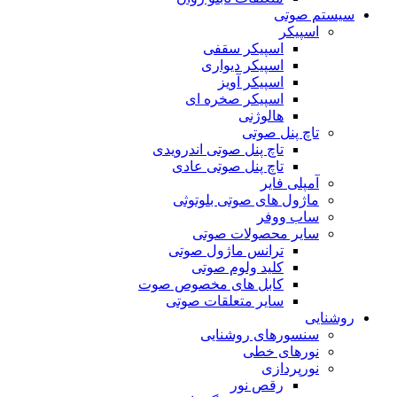
سیستم صوتی
اسپیکر
اسپیکر سقفی
اسپیکر دیواری
اسپیکر آویز
اسپیکر صخره ای
هالوژنی
تاچ پنل صوتی
تاچ پنل صوتی اندرویدی
تاچ پنل صوتی عادی
آمپلی فایر
ماژول های صوتی بلوتوثی
ساب ووفر
سایر محصولات صوتی
ترانس ماژول صوتی
کلید ولوم صوتی
کابل های مخصوص صوت
سایر متعلقات صوتی
روشنایی
سنسورهای روشنایی
نورهای خطی
نورپردازی
رقص نور