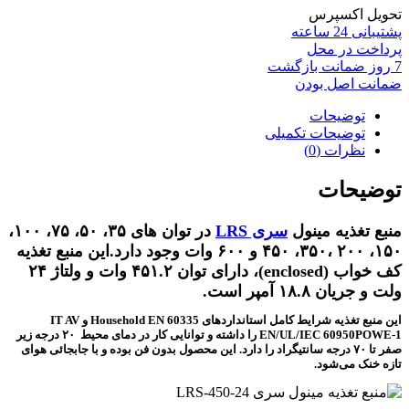
تحویل اکسپرس
پشتیبانی 24 ساعته
پرداخت در محل
7 روز ضمانت بازگشت
ضمانت اصل بودن
توضیحات
توضیحات تکمیلی
نظرات (0)
توضیحات
منبع تغذیه مینول
سری LRS
در توان های ۳۵، ۵۰، ۷۵، ۱۰۰،
۱۵۰، ۲۰۰ ،۳۵۰، ۴۵۰ و ۶۰۰ وات وجود دارد.این منبع تغذیه
کف خواب (enclosed)، دارای توان ۴۵۱.۲ وات و ولتاژ ۲۴
ولت و جریان ۱۸.۸ آمپر است.
این منبع تغذیه شرایط کامل استانداردهای Household EN 60335 و IT AV
EN/UL/IEC 60950POWE-1 را داشته و توانایی کار در دمای محیط ۲۰ درجه زیر
صفر تا ۷۰ درجه سانتیگراد را دارد. این محصول بدون فن بوده و با جابجائی هوای
تازه خنک می‌شود.