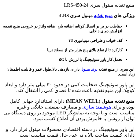
منبع تغذیه مینول سری LRS-450-24
ویژگی های
منبع تغذیه
مینول سری LRS:
حفاظت در برابر اتصال کوتاه، اضافه بار، اضافه ولتاژ در خروجی منبع تغذیه،
افزایش دمای داخلی
کف خواب و طراحی مینیاتوری ۱U
کارکرد تا ارتفاع بالای پنج هزار متر از سطح دریا
تحمل کار پاور سوئیچینگ با لرزش تا ۵G
این سری از
منبع تغذیه
برند مینول
دارای بازدهی بالا،طول عمر و قابلیت اطمینان
زیاد است.
این پاور سوئیچینگ ضخامت کمی در حدود ۳۰ میلی متر دارد و ابعاد
کوچک این منبع تغذیه باعث شده تا فضای کمی را اشغال کند.
منبع تغذیه مینول (MEAN WELL)
دارای استاندارد جهانی کامل
بوده و برای
هوشمند سازی
و مصارف صنعتی، خانگی و غیره
مناسب است و با توجه به نمایشگر LED موجود بر روی دستگاه می
توان از روشن یا خاموش بودن آن اطلاع کسب نمود.
این پاور سوئیچینگ در دسته اقتصادی محصولات مینول قرار دارد و
دارای کیفیت ساخت بالا و در عین حال قیمت مناسب است.