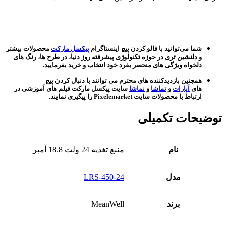
شما می‌توانید با فالو کردن پیچ اینستاگرام
پیکسل مارکت
محصولات بیشتر
و دلنشین تری در حوزه تکنولوژی پیشرفته روز دنیا، در طرح ها، رنگ های
دلخواه ویژگی های منحصر بفرد خود انتخاب و خرید بفرمایید.
همچنین بازدیدکننده های محترم می توانند با دنبال کردن پیج
های
آپارات
و
تماشا
و
نماشا
سایت پیکسل مارکت فیلم های آموزشی در
ارتباط با محصولات سایت Pixelemarket را پیگیری نمایند.
توضیحات تکمیلی
نام
منبع تغذیه 24 ولت 18.8 آمپر
مدل
LRS-450-24
برند
MeanWell