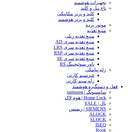
تجهیزات هوشمند
تاچ پنل و کلید
کلید و پریز مکانیکی
کلید و پریز هوشمند
موتور پرده
منبع تغذیه
منبع تغذیه ریلی
منبع تغذیه سری AD
منبع تغذیه سری LRS
منبع تغذیه سری RSP
منبع تغذیه سری SE
پاور سوئیچینگ RS
رله پیامکی
غیرسیم کارتی
رله سیم کارتی
قفل و دستگیره هوشمند
سامسونگ | samsung
Home Lock | هوم لاک
یال | YALE
SIEMENS | زیمنس
ALOCK
SLOCK
ISEO
Rook