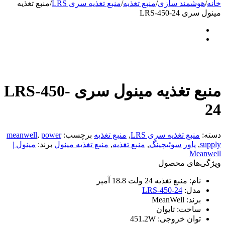
خانه
/
هوشمند سازی
/
منبع تغذیه
/
منبع تغذیه سری LRS
/
منبع تغذیه
مینول سری LRS-450-24
منبع تغذیه مینول سری LRS-450-
24
دسته:
منبع تغذیه سری LRS
,
منبع تغذیه
برچسب:
power
,
meanwell
supply
,
پاور سوئیچینگ
,
منبع تغذیه
,
منبع تغذیه مینول
برند:
مینول |
Meanwell
ویژگی‌های محصول
نام:
منبع تغذیه 24 ولت 18.8 آمپر
مدل:
LRS-450-24
برند:
MeanWell
ساخت:
تایوان
توان خروجی:
451.2W