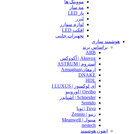
مووینگ ها
مه ساز
پار LED
لیزر
لوازم سوارز
افکت LED
تجهیزات جانبی
هوشمند سازی
براساس برند
ABB
Akuvox | آکووکس
آستروم | ASTRUM
ارمغان|Armaghan
DNAKE
HDL
آی لوکسوز | I LUXUS
Orvibo | اورویبو
Schneider | اشنایدر
Sentido
Tuya | تویا
زنیو | Zennio
مینول | Meanwell
nestech
ایفون هوشمند