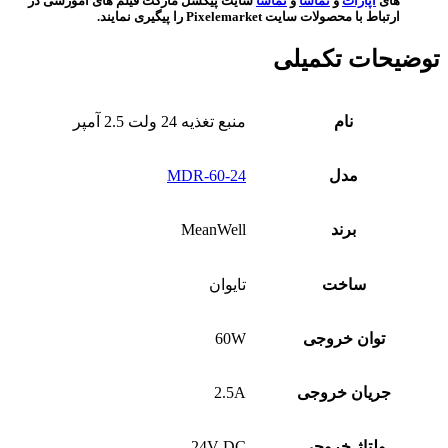
های
آپارات
و
تماشا
و
نماشا
سایت پیکسل مارکت فیلم های آموزشی در
ارتباط با محصولات سایت Pixelemarket را پیگیری نمایند.
توضیحات تکمیلی
نام
منبع تغذیه 24 ولت 2.5 آمپر
مدل
MDR-60-24
برند
MeanWell
ساخت
تایوان
توان خروجی
60W
جریان خروجی
2.5A
ولتاژ خروجی
24V DC