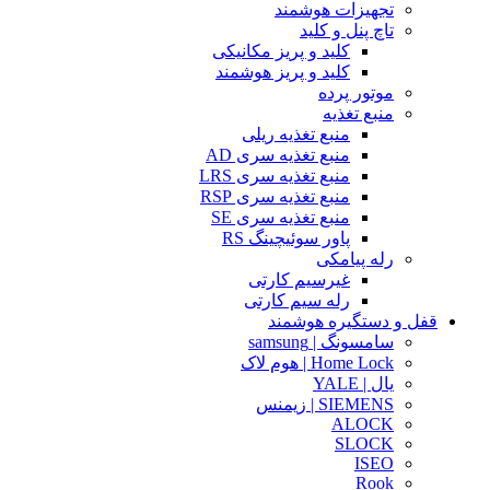
تجهیزات هوشمند
تاچ پنل و کلید
کلید و پریز مکانیکی
کلید و پریز هوشمند
موتور پرده
منبع تغذیه
منبع تغذیه ریلی
منبع تغذیه سری AD
منبع تغذیه سری LRS
منبع تغذیه سری RSP
منبع تغذیه سری SE
پاور سوئیچینگ RS
رله پیامکی
غیرسیم کارتی
رله سیم کارتی
قفل و دستگیره هوشمند
سامسونگ | samsung
Home Lock | هوم لاک
یال | YALE
SIEMENS | زیمنس
ALOCK
SLOCK
ISEO
Rook