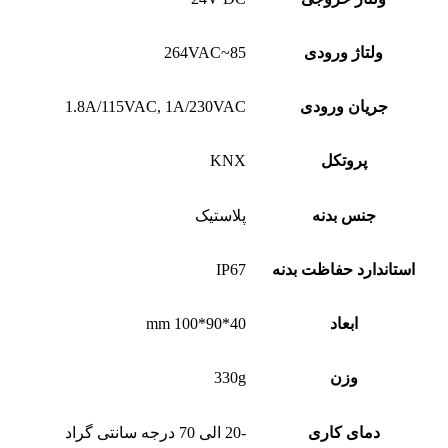
ولتاژ ورودی
85~264VAC
جریان ورودی
1.8A/115VAC, 1A/230VAC
پروتکل
KNX
جنس بدنه
پلاستیک
استاندارد حفاظت بدنه
IP67
ابعاد
40*90*100 mm
وزن
330g
دمای کاری
-20 الی 70 درجه سانتی گراد