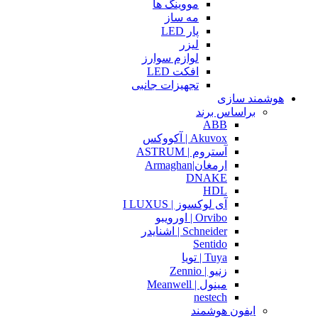
مووینگ ها
مه ساز
پار LED
لیزر
لوازم سوارز
افکت LED
تجهیزات جانبی
هوشمند سازی
براساس برند
ABB
Akuvox | آکووکس
آستروم | ASTRUM
ارمغان|Armaghan
DNAKE
HDL
آی لوکسوز | I LUXUS
Orvibo | اورویبو
Schneider | اشنایدر
Sentido
Tuya | تویا
زنیو | Zennio
مینول | Meanwell
nestech
ایفون هوشمند