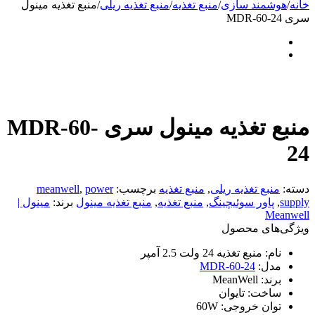
خانه
/
هوشمند سازی
/
منبع تغذیه
/
منبع تغذیه ریلی
/
منبع تغذیه مینول
سری MDR-60-24
منبع تغذیه مینول سری MDR-60-
24
دسته:
منبع تغذیه ریلی
,
منبع تغذیه
برچسب:
power
,
meanwell
supply
,
پاور سوئیچینگ
,
منبع تغذیه
,
منبع تغذیه مینول
برند:
مینول |
Meanwell
ویژگی‌های محصول
نام:
منبع تغذیه 24 ولت 2.5 آمپر
مدل:
MDR-60-24
برند:
MeanWell
ساخت:
تایوان
توان خروجی:
60W