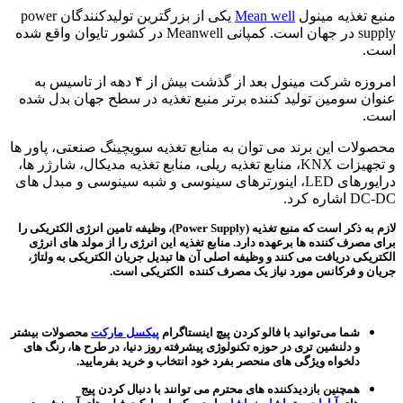
منبع تغذیه مینول
Mean well
یکی از بزرگترین تولیدکنندگان power
supply در جهان است. کمپانی Meanwell در کشور تایوان واقع شده
است.
امروزه شرکت مینول بعد از گذشت بیش از ۴ دهه از تاسیس به
عنوان سومین تولید کننده برتر منبع تغذیه در سطح جهان بدل شده
است.
محصولات این برند می توان به منابع تغذیه سویچینگ صنعتی، پاور ها
و تجهیزات KNX، منابع تغذیه ریلی، منابع تغذیه مدیکال، شارژر ها،
درایورهای LED، اینورترهای سینوسی و شبه سینوسی و مبدل های
DC-DC اشاره کرد.
لازم به ذکر است که منبع تغذیه (Power Supply)، وظیفه تامین انرژی الکتریکی را
برای مصرف کننده ها برعهده دارد. منابع تغذیه این انرژی را از مولد های انرژی
الکتریکی دریافت می کنند و وظیفه اصلی آن ها تبدیل جریان الکتریکی به ولتاژ،
جریان و فرکانس مورد نیاز یک مصرف کننده الکتریکی است.
شما می‌توانید با فالو کردن پیچ اینستاگرام
پیکسل مارکت
محصولات بیشتر
و دلنشین تری در حوزه تکنولوژی پیشرفته روز دنیا، در طرح ها، رنگ های
دلخواه ویژگی های منحصر بفرد خود انتخاب و خرید بفرمایید.
همچنین بازدیدکننده های محترم می توانند با دنبال کردن پیج