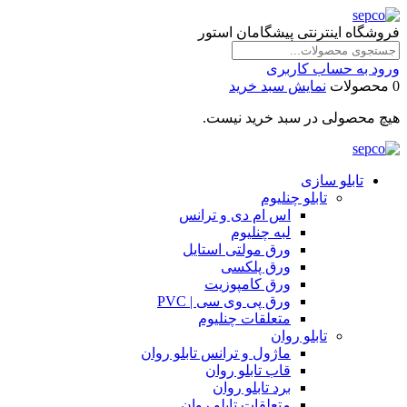
فروشگاه اینترنتی پیشگامان استور
ورود به حساب کاربری
0 محصولات
نمایش سبد خرید
هیچ محصولی در سبد خرید نیست.
تابلو سازی
تابلو چنلیوم
اس ام دی و ترانس
لبه چنلیوم
ورق مولتی استایل
ورق پلکسی
ورق کامپوزیت
ورق پی وی سی | PVC
متعلقات چنلیوم
تابلو روان
ماژول و ترانس تابلو روان
قاب تابلو روان
برد تابلو روان
متعلقات تابلو روان