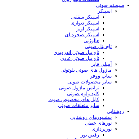
سیستم صوتی
اسپیکر
اسپیکر سقفی
اسپیکر دیواری
اسپیکر آویز
اسپیکر صخره ای
هالوژنی
تاچ پنل صوتی
تاچ پنل صوتی اندرویدی
تاچ پنل صوتی عادی
آمپلی فایر
ماژول های صوتی بلوتوثی
ساب ووفر
سایر محصولات صوتی
ترانس ماژول صوتی
کلید ولوم صوتی
کابل های مخصوص صوت
سایر متعلقات صوتی
روشنایی
سنسورهای روشنایی
نورهای خطی
نورپردازی
رقص نور