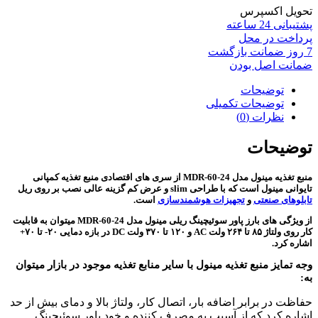
تحویل اکسپرس
پشتیبانی 24 ساعته
پرداخت در محل
7 روز ضمانت بازگشت
ضمانت اصل بودن
توضیحات
توضیحات تکمیلی
نظرات (0)
توضیحات
منبع تغذیه مینول مدل MDR-60-24 از سری های اقتصادی منبع تغذیه کمپانی
تایوانی مینول است که با طراحی slim و عرض کم گزینه عالی نصب بر روی ریل
تابلوهای صنعتی
و
تجهیزات هوشمندسازی
است.
از ویژگی های بارز پاور سوئیچینگ ریلی مینول مدل MDR-60-24 میتوان به قابلیت
کار روی ولتاژ ۸۵ تا ۲۶۴ ولت AC و ۱۲۰ تا ۳۷۰ ولت DC در بازه دمایی ۲۰- تا ۷۰+
اشاره کرد.
وجه تمایز منبع تغذیه مینول با سایر منابع تغذیه موجود در بازار میتوان
به:
حفاظت در برابر اضافه بار، اتصال کار، ولتاژ بالا و دمای بیش از حد
اشاره کرد که از آسیب به مصرف کننده و خود پاور سوئیچینگ