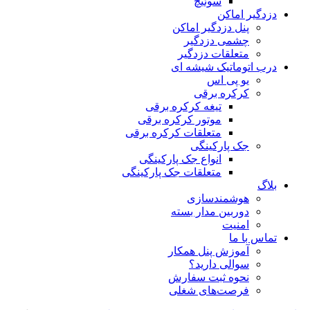
سوئیچ
دزدگیر اماکن
پنل دزدگیر اماکن
چشمی دزدگیر
متعلقات دزدگیر
درب اتوماتیک شیشه ای
یو پی اس
کرکره برقی
تیغه کرکره برقی
موتور کرکره برقی
متعلقات کرکره برقی
جک پارکینگی
انواع جک پارکینگی
متعلقات جک پارکینگی
بلاگ
هوشمندسازی
دوربین مدار بسته
امنیت
تماس با ما
آموزش پنل همکار
سوالی دارید؟
نحوه ثبت سفارش
فرصت‌های شغلی