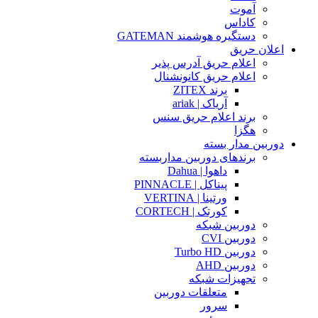
آموت
کاداس
دستگیره هوشمند GATEMAN
اعلان حریق
اعلام حریق آدرس پذیر
اعلام حریق کانونشنال
برند ZITEX
آریاک | ariak
برند اعلام حریق سنس
هگزا
دوربین مدار بسته
برندهای دوربین مداربسته
داهوا | Dahua
پیناکل | PINNACLE
ورتینا | VERTINA
کورتک | CORTECH
دوربین شبکه
دوربین CVI
دوربین Turbo HD
دوربین AHD
تجهیزات شبکه
متعلقات دوربین
سرور