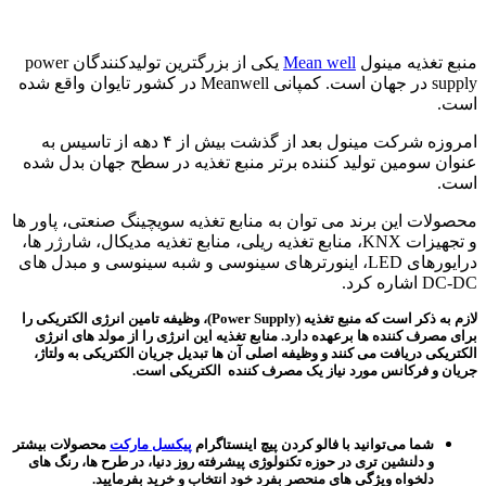
منبع تغذیه مینول
Mean well
یکی از بزرگترین تولیدکنندگان power
supply در جهان است. کمپانی Meanwell در کشور تایوان واقع شده
است.
امروزه شرکت مینول بعد از گذشت بیش از ۴ دهه از تاسیس به
عنوان سومین تولید کننده برتر منبع تغذیه در سطح جهان بدل شده
است.
محصولات این برند می توان به منابع تغذیه سویچینگ صنعتی، پاور ها
و تجهیزات KNX، منابع تغذیه ریلی، منابع تغذیه مدیکال، شارژر ها،
درایورهای LED، اینورترهای سینوسی و شبه سینوسی و مبدل های
DC-DC اشاره کرد.
لازم به ذکر است که منبع تغذیه (Power Supply)، وظیفه تامین انرژی الکتریکی را
برای مصرف کننده ها برعهده دارد. منابع تغذیه این انرژی را از مولد های انرژی
الکتریکی دریافت می کنند و وظیفه اصلی آن ها تبدیل جریان الکتریکی به ولتاژ،
جریان و فرکانس مورد نیاز یک مصرف کننده الکتریکی است.
شما می‌توانید با فالو کردن پیچ اینستاگرام
پیکسل مارکت
محصولات بیشتر
و دلنشین تری در حوزه تکنولوژی پیشرفته روز دنیا، در طرح ها، رنگ های
دلخواه ویژگی های منحصر بفرد خود انتخاب و خرید بفرمایید.