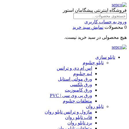
فروشگاه اینترنتی پیشگامان استور
ورود به حساب کاربری
0 محصولات
نمایش سبد خرید
هیچ محصولی در سبد خرید نیست.
تابلو سازی
تابلو چنلیوم
اس ام دی و ترانس
لبه چنلیوم
ورق مولتی استایل
ورق پلکسی
ورق کامپوزیت
ورق پی وی سی | PVC
متعلقات چنلیوم
تابلو روان
ماژول و ترانس تابلو روان
قاب تابلو روان
برد تابلو روان
متعلقات تابلو روان