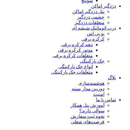
سوئیچ
دزدگیر اماکن
پنل دزدگیر اماکن
چشمی دزدگیر
متعلقات دزدگیر
درب اتوماتیک شیشه ای
یو پی اس
کرکره برقی
تیغه کرکره برقی
موتور کرکره برقی
متعلقات کرکره برقی
جک پارکینگی
انواع جک پارکینگی
متعلقات جک پارکینگی
بلاگ
هوشمندسازی
دوربین مدار بسته
امنیت
تماس با ما
آموزش پنل همکار
سوالی دارید؟
نحوه ثبت سفارش
فرصت‌های شغلی