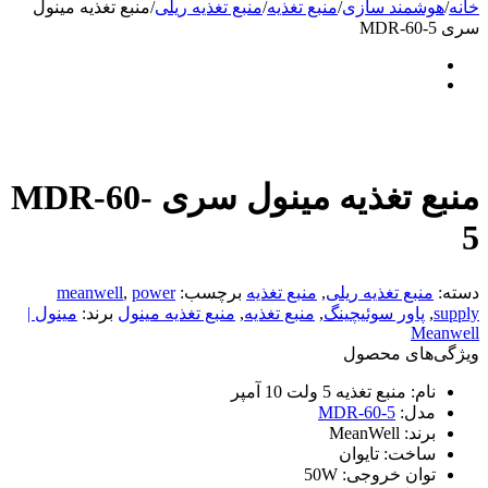
خانه
/
هوشمند سازی
/
منبع تغذیه
/
منبع تغذیه ریلی
/
منبع تغذیه مینول
سری MDR-60-5
منبع تغذیه مینول سری MDR-60-
5
دسته:
منبع تغذیه ریلی
,
منبع تغذیه
برچسب:
power
,
meanwell
supply
,
پاور سوئیچینگ
,
منبع تغذیه
,
منبع تغذیه مینول
برند:
مینول |
Meanwell
ویژگی‌های محصول
نام:
منبع تغذیه 5 ولت 10 آمپر
مدل:
MDR-60-5
برند:
MeanWell
ساخت:
تایوان
توان خروجی:
50W