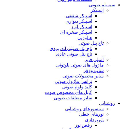
سیستم صوتی
اسپیکر
اسپیکر سقفی
اسپیکر دیواری
اسپیکر آویز
اسپیکر صخره ای
هالوژنی
تاچ پنل صوتی
تاچ پنل صوتی اندرویدی
تاچ پنل صوتی عادی
آمپلی فایر
ماژول های صوتی بلوتوثی
ساب ووفر
سایر محصولات صوتی
ترانس ماژول صوتی
کلید ولوم صوتی
کابل های مخصوص صوت
سایر متعلقات صوتی
روشنایی
سنسورهای روشنایی
نورهای خطی
نورپردازی
رقص نور