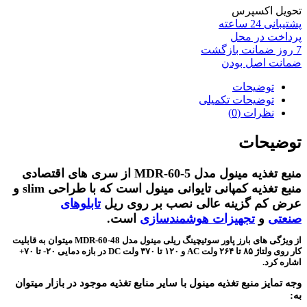
تحویل اکسپرس
پشتیبانی 24 ساعته
پرداخت در محل
7 روز ضمانت بازگشت
ضمانت اصل بودن
توضیحات
توضیحات تکمیلی
نظرات (0)
توضیحات
منبع تغذیه مینول مدل MDR-60-5 از سری های اقتصادی
منبع تغذیه کمپانی تایوانی مینول است که با طراحی slim و
عرض کم گزینه عالی نصب بر روی ریل
تابلوهای
صنعتی
و
تجهیزات هوشمندسازی
است.
از ویژگی های بارز پاور سوئیچینگ ریلی مینول مدل MDR-60-48 میتوان به قابلیت
کار روی ولتاژ ۸۵ تا ۲۶۴ ولت AC و ۱۲۰ تا ۳۷۰ ولت DC در بازه دمایی ۲۰- تا ۷۰+
اشاره کرد.
وجه تمایز منبع تغذیه مینول با سایر منابع تغذیه موجود در بازار میتوان
به: