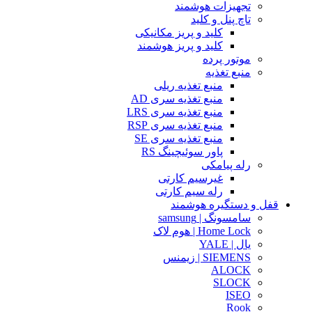
تجهیزات هوشمند
تاچ پنل و کلید
کلید و پریز مکانیکی
کلید و پریز هوشمند
موتور پرده
منبع تغذیه
منبع تغذیه ریلی
منبع تغذیه سری AD
منبع تغذیه سری LRS
منبع تغذیه سری RSP
منبع تغذیه سری SE
پاور سوئیچینگ RS
رله پیامکی
غیرسیم کارتی
رله سیم کارتی
قفل و دستگیره هوشمند
سامسونگ | samsung
Home Lock | هوم لاک
یال | YALE
SIEMENS | زیمنس
ALOCK
SLOCK
ISEO
Rook