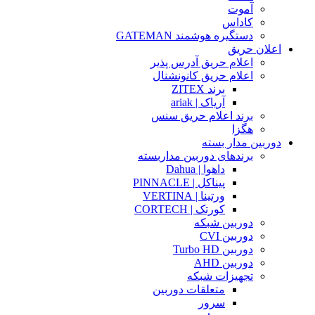
آموت
کاداس
دستگیره هوشمند GATEMAN
اعلان حریق
اعلام حریق آدرس پذیر
اعلام حریق کانونشنال
برند ZITEX
آریاک | ariak
برند اعلام حریق سنس
هگزا
دوربین مدار بسته
برندهای دوربین مداربسته
داهوا | Dahua
پیناکل | PINNACLE
ورتینا | VERTINA
کورتک | CORTECH
دوربین شبکه
دوربین CVI
دوربین Turbo HD
دوربین AHD
تجهیزات شبکه
متعلقات دوربین
سرور