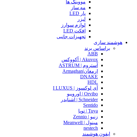
مووینگ ها
مه ساز
پار LED
لیزر
لوازم سوارز
افکت LED
تجهیزات جانبی
هوشمند سازی
براساس برند
ABB
Akuvox | آکووکس
آستروم | ASTRUM
ارمغان|Armaghan
DNAKE
HDL
آی لوکسوز | I LUXUS
Orvibo | اورویبو
Schneider | اشنایدر
Sentido
Tuya | تویا
زنیو | Zennio
مینول | Meanwell
nestech
ایفون هوشمند